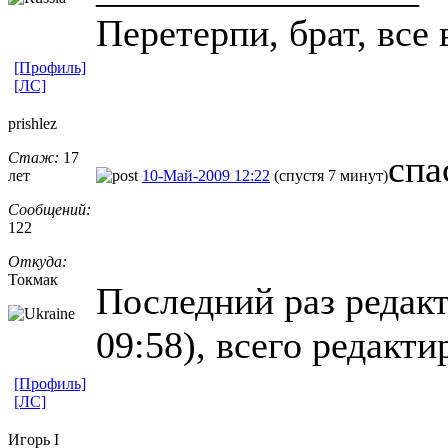
Пеpетеpпи, бpат, все 
[Профиль]
[ЛС]
prishlez
спа
Стаж:
17
лет
10-Май-2009 12:22
(спустя 7 минут)
Сообщений:
122
Откуда:
Токмак
Последний раз редакт
09:58), всего редакти
[Профиль]
[ЛС]
Игорь I