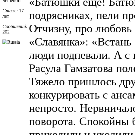
«Батюшки еще! Батюш
Semenoff
Стаж:
17
подрясниках, пели пр
лет
Отчизну, про любовь 
Сообщений:
202
«Славянка»: «Встань з
люди подпевали. А с
Расула Гамзатова пол
Тяжело пришлось дру
конкурировать с анса
непросто. Нервничал
поворота. Спокойны 
приходили и уходили