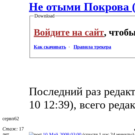
Не отыми Покрова (
Download
Войдите на сайт
, чтоб
Как скачивать
·
Правила трекера
Последний раз редакт
10 12:39), всего реда
сервп62
Стаж:
17
лет
10-Май-2009 03:00
(спустя 1 час 24 минуты)