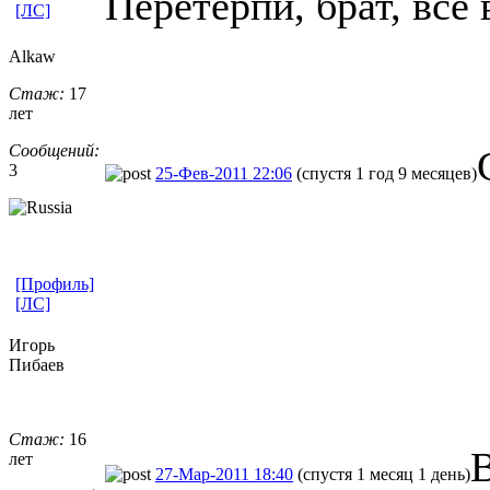
Пеpетеpпи, бpат, все 
[ЛС]
Alkaw
Стаж:
17
лет
Сообщений:
3
25-Фев-2011 22:06
(спустя 1 год 9 месяцев)
[Профиль]
[ЛС]
Игорь
Пибаев
Стаж:
16
В
лет
27-Мар-2011 18:40
(спустя 1 месяц 1 день)