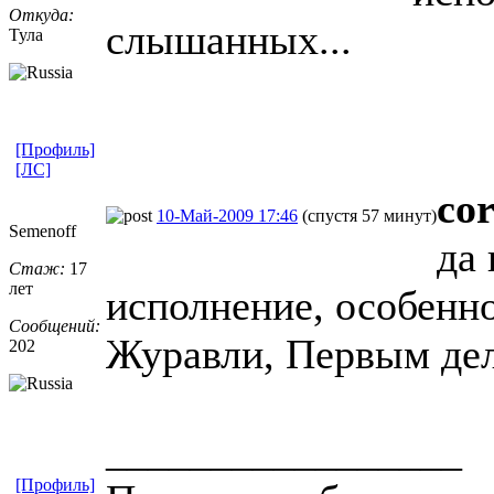
Откуда:
слышанных...
Тула
[Профиль]
[ЛС]
co
10-Май-2009 17:46
(спустя 57 минут)
Semenoff
да
Стаж:
17
лет
исполнение, особенно
Сообщений:
Журавли, Первым де
202
_________________
[Профиль]