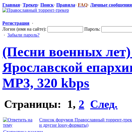
Главная
·
Трекер
·
Поиск
·
Правила
·
FAQ
·
Личные сообщения
Регистрация
·
Логин (имя на сайте):
Пароль:
·
Забыли пароль?
(Песни военных лет)
Ярославской епархии 
MP3, 320 kbps
Страницы:
1
,
2
След.
Список форумов Православный торрент-трек
и другие lossy-форматы)
Статистика раздачи