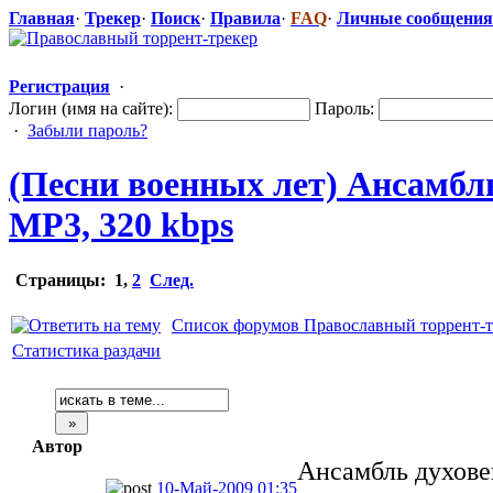
Главная
·
Трекер
·
Поиск
·
Правила
·
FAQ
·
Личные сообщения
Регистрация
·
Логин (имя на сайте):
Пароль:
·
Забыли пароль?
(Песни военных лет) Ансамбль 
MP3, 320 kbps
Страницы:
1
,
2
След.
Список форумов Православный торрент-т
Статистика раздачи
Автор
Ансамбль духовен
10-Май-2009 01:35