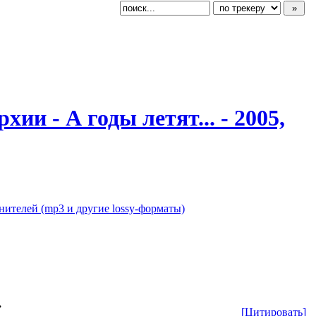
и - А годы летят... - 2005,
нителей (mp3 и другие lossy-форматы)
.
[Цитировать]