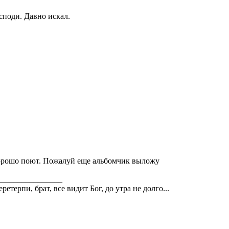
споди. Давно искал.
орошо поют. Пожалуй еще альбомчик выложу
________________
pетеpпи, бpат, все видит Бог, до утpа не долго...