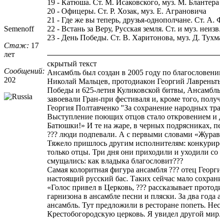
19 - Катюша. Ст. М. Исаковского, муз. М. Блантера
20 - Офицеры. Ст. Р. Хозак, муз. Е. Аграновича
21 - Где же вы теперь, друзья-однополчане. Ст. А.
Semenoff
22 - Встань за Веру, Русская земля. Ст. и муз. неизв
23 - День Победы. Ст. В. Харитонова, муз. Д. Тух
Стаж:
17
лет
скрытый текст
Сообщений:
Ансамбль был создан в 2005 году по благословен
202
Николай Мальцев, протодиакон Георгий Лавреньть
Победы и 625-летия Куликовской битвы, Ансамбль
завоевали Гран-при фестиваля и, кроме того, по
Георгия Полтавченко "За сохранение народных тр
Выступление поющих отцов стало откровением и дл
Батюшки!» И те на жаре, в черных подрясниках, пе
??? люди подпевали. А с первыми словами «Журавл
Тяжело пришлось другим исполнителям: конкуриро
только отцы. Три дня они приходили и уходили с
смущались: как владыка благословит???
Самая колоритная фигура ансамбля ??? отец Георги
настоящий русский бас. Таких сейчас мало сохран
«Голос привел в Церковь, ??? рассказывает протод
гарнизона в ансамбле песни и пляски. За два год
ансамбль. Тут предложили в ресторане попеть. Нес
Крестобогородскую церковь. Я увидел другой мир.