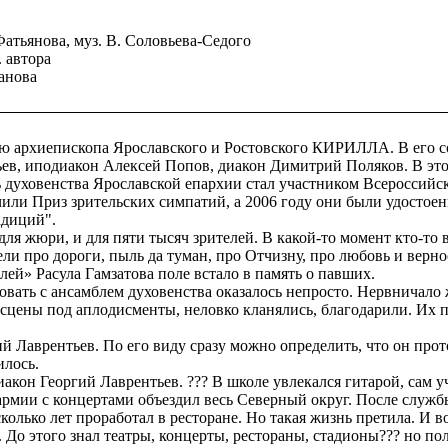
 Фатьянова, муз. В. Соловьева-Седого
. автора
манова
ию архиепископа Ярославского и Ростовского КИРИЛЛА. В его с
ев, иподиакон Алексей Попов, диакон Димитрий Поляков. В это
 духовенства Ярославской епархии стал участником Всероссийс
лучили Приз зрительских симпатий, а 2006 году они были удос
адиций".
я жюри, и для пяти тысяч зрителей. В какой-то момент кто-то
ли про дороги, пыль да туман, про Отчизну, про любовь и верност
ей» Расула Гамзатова поле встало в память о павших.
вать с ансамблем духовенства оказалось непросто. Нервничало
о сцены под аплодисменты, неловко кланялись, благодарили. Их
й Лаврентьев. По его виду сразу можно определить, что он прот
илось.
иакон Георгий Лаврентьев. ??? В школе увлекался гитарой, сам 
а армии с концертами объездил весь Северный округ. После служ
колько лет проработал в ресторане. Но такая жизнь претила. И в
 До этого знал театры, концерты, рестораны, стадионы??? но п