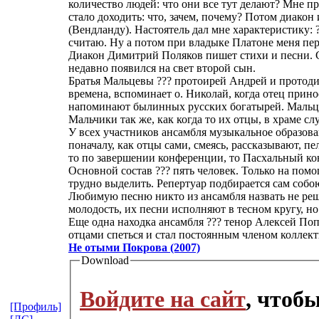
количество людей: что они все тут делают? Мне пре
стало доходить: что, зачем, почему? Потом диако
(Вендланду). Настоятель дал мне характеристику: 
считаю. Ну а потом при владыке Платоне меня пер
Диакон Димитрий Поляков пишет стихи и песни. С
недавно появился на свет второй сын.
Братья Мальцевы ??? протоирей Андрей и протоди
времена, вспоминает о. Николай, когда отец прино
напоминают былинных русских богатырей. Мальцевы
Мальчики так же, как когда то их отцы, в храме 
У всех участников ансамбля музыкальное образова
поначалу, как отцы сами, смеясь, рассказывают, п
то по завершении конференции, то Пасхальный ко
Основной состав ??? пять человек. Только на пом
трудно выделить. Репертуар подбирается сам собо
Любимую песню никто из ансамбля назвать не решае
молодость, их песни исполняют в тесном кругу, н
Еще одна находка ансамбля ??? тенор Алексей Поп
отцами спеться и стал постоянным членом коллект
Не отыми Покрова (2007)
Download
Войдите на сайт
, чтоб
[Профиль]