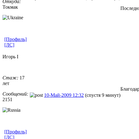
Откуда:
Токмак
Последни
[Профиль]
[ЛС]
Игорь I
Стаж:
17
лет
Благода
Сообщений:
10-Май-2009 12:32
(спустя 9 минут)
2151
[Профиль]
[ЛС]