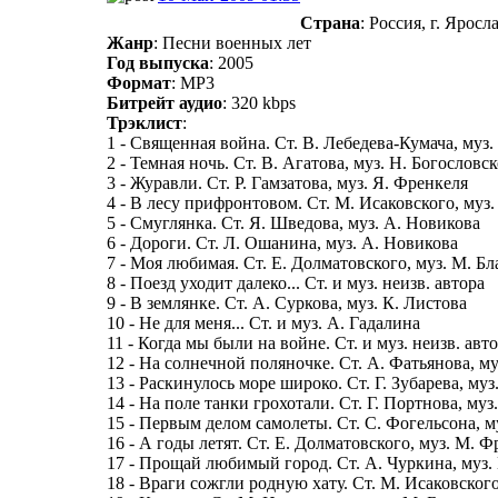
Страна
: Россия, г. Яросл
Жанр
: Песни военных лет
Год выпуска
: 2005
Формат
: MP3
Битрейт аудио
: 320 kbps
Трэклист
:
1 - Священная война. Ст. В. Лебедева-Кумача, муз
2 - Темная ночь. Ст. В. Агатова, муз. Н. Богословс
3 - Журавли. Ст. Р. Гамзатова, муз. Я. Френкеля
4 - В лесу прифронтовом. Ст. М. Исаковского, муз.
5 - Смуглянка. Ст. Я. Шведова, муз. А. Новикова
6 - Дороги. Ст. Л. Ошанина, муз. А. Новикова
7 - Моя любимая. Ст. Е. Долматовского, муз. М. Бл
8 - Поезд уходит далеко... Ст. и муз. неизв. автора
9 - В землянке. Ст. А. Суркова, муз. К. Листова
10 - Не для меня... Ст. и муз. А. Гадалина
11 - Когда мы были на войне. Ст. и муз. неизв. авт
12 - На солнечной поляночке. Ст. А. Фатьянова, м
13 - Раскинулось море широко. Ст. Г. Зубарева, муз
14 - На поле танки грохотали. Ст. Г. Портнова, муз
15 - Первым делом самолеты. Ст. С. Фогельсона, м
16 - А годы летят. Ст. Е. Долматовского, муз. М. 
17 - Прощай любимый город. Ст. А. Чуркина, муз.
18 - Враги сожгли родную хату. Ст. М. Исаковского