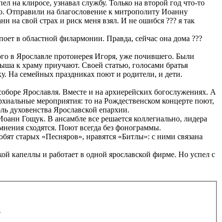
ел на клиросе, узнавал службу. Только на второй год что-то
сию. Отправили на благословение к митрополиту Иоанну
н на свой страх и риск меня взял. И не ошибся ??? я так
оет в областной филармонии. Правда, сейчас она дома ???
го в Ярославле протоиерея Игоря, уже почившего. Были
алыша к храму приучают. Своей статью, голосами братья
у. На семейных праздниках поют и родители, и дети.
соборе Ярославля. Вместе и на архиерейских богослужениях. А
пархиальные мероприятия: то на Рождественском концерте поют,
ль духовенства Ярославской епархии.
Иоанн Гощук. В ансамбле все решается коллегиально, лидера
 мнения сходятся. Поют всегда без фонограммы.
юбят старых «Песняров», нравятся «Битлы»: с ними связана
кой капеллы и работает в одной ярославской фирме. Но успел с
.