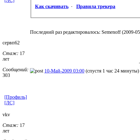
[ЛС]
Как скачивать
·
Правила трекера
Последний раз редактировалось: Semenoff (2009-05-
сервп62
Стаж:
17
лет
Сообщений:
10-Май-2009 03:00
(спустя 1 час 24 минуты)
303
[Профиль]
[ЛС]
vkv
Стаж:
17
лет