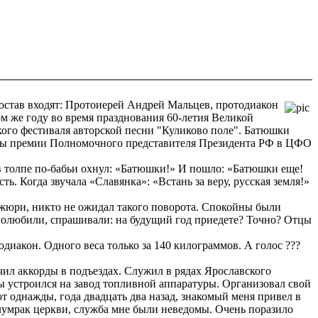
остав входят: Протоиерей Андрей Мальцев, протодиакон
м же году во время празднования 60-летия Великой
кого фестиваля авторской песни "Куликово поле". Батюшки
тоены премии Полномочного представителя Президента РФ в ЦФО
 в толпе по-бабьи охнул: «Батюшки!» И пошло: «Батюшки еще!
ь. Когда звучала «Славянка»: «Встань за веру, русская земля!»
 жюри, никто не ожидал такого поворота. Спокойны были
 полюбили, спрашивали: на будущий год приедете? Точно? Отцы
одиакон. Одного веса только за 140 килограммов. А голос ???
учил аккорды в подъездах. Служил в рядах Ярославского
бы устроился на завод топливной аппаратуры. Организовал свой
от однажды, года двадцать два назад, знакомый меня привел в
олумрак церкви, служба мне были неведомы. Очень поразило