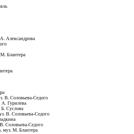
авль
. А. Александрова
кого
 М. Блантера
антера
ора
уз. В. Соловьева-Седого
. А. Гурилева
. Б. Суслова
уз. В. Соловьева-Седого
Фрадкина
 В. Соловьева-Седого
, муз. М. Блантера