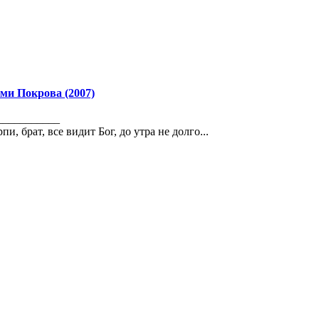
ми Покрова (2007)
___________
пи, бpат, все видит Бог, до утpа не долго...