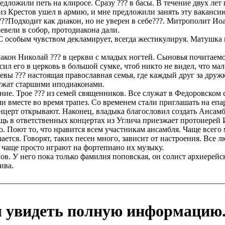
дложили петь на клиросе. Сразу ??? в басы. В течение двух лет п
н из Крестов ушел в армию, и мне предложили занять эту вакан
???Подходит как диакон, но не уверен в себе???. Митрополит Иоан
евели в собор, протодиакона дали.
 особым чувством декламирует, всегда жестикулируя. Матушка п
акон Николай ??? в церкви с младых ногтей. Сыновья почитаемо
сил его в церковь в большой сумке, чтоб никто не видел, что м
 ??? настоящая православная семья, где каждый друг за дружк
служат старшими иподиаконами.
ние. Трое ??? из семей священников. Все служат в Федоровском 
ели вместе во время трапез. Со временем стали приглашать на е
нцерт открывают. Наконец, владыка благословил создать Ансамб
ощь в ответственных концертах из Углича приезжает протоиерей 
ю. Поют то, что нравится всем участникам ансамбля. Чаще всего
тся. Говорят, таких песен много, зависит от настроения. Все л
о чаще просто играют на фортепиано их музыку.
ов. У него пока только фамилия поповская, он солист архиерейс
ива.
ы увидеть полную информацию