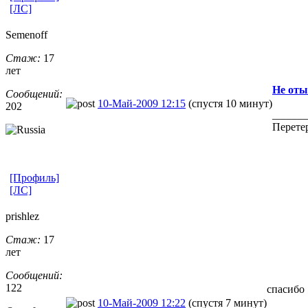
[ЛС]
Semenoff
Стаж:
17
лет
Не оты
Сообщений:
10-Май-2009 12:15
(спустя 10 минут)
202
______
Пеpетеp
[Профиль]
[ЛС]
prishlez
Стаж:
17
лет
Сообщений:
122
спасибо
10-Май-2009 12:22
(спустя 7 минут)