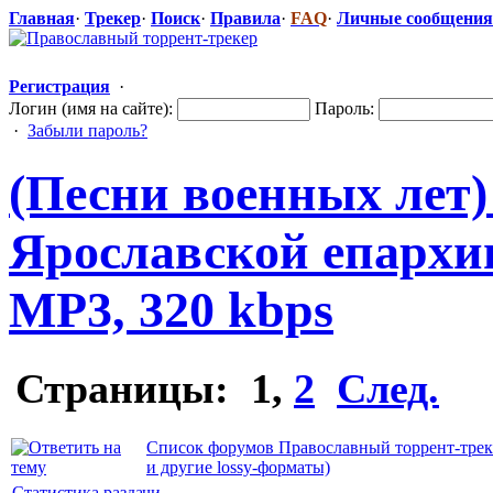
Главная
·
Трекер
·
Поиск
·
Правила
·
FAQ
·
Личные сообщения
Регистрация
·
Логин (имя на сайте):
Пароль:
·
Забыли пароль?
(Песни военных лет)
Ярославской епархии 
MP3, 320 kbps
Страницы:
1
,
2
След.
Список форумов Православный торрент-трек
и другие lossy-форматы)
Статистика раздачи