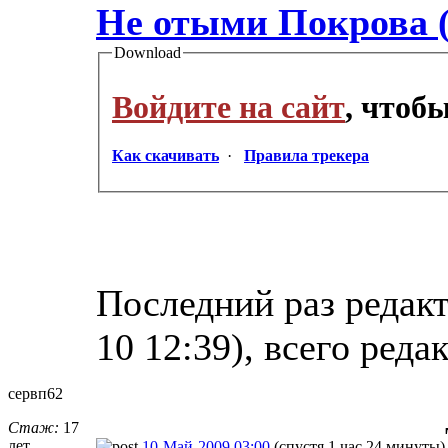
Не отыми Покрова (
Download
Войдите на сайт
, чтоб
Как скачивать
·
Правила трекера
Последний раз редакт
10 12:39), всего реда
сервп62
Стаж:
17
лет
10-Май-2009 03:00
(спустя 1 час 24 минуты)