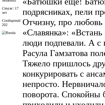
«Батюшки еще! Батюш
Semenoff
Стаж:
17
подрясниках, пели пр
лет
Отчизну, про любовь 
Сообщений:
202
«Славянка»: «Встань з
люди подпевали. А с
Расула Гамзатова пол
Тяжело пришлось дру
конкурировать с анса
непросто. Нервничал
поворота. Спокойны 
приходили и уходили