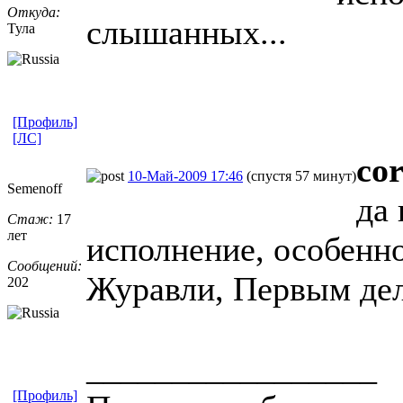
Откуда:
слышанных...
Тула
[Профиль]
[ЛС]
co
10-Май-2009 17:46
(спустя 57 минут)
Semenoff
да
Стаж:
17
лет
исполнение, особенно
Сообщений:
Журавли, Первым де
202
_________________
[Профиль]