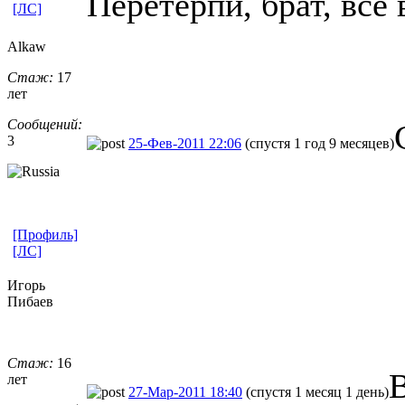
Пеpетеpпи, бpат, все 
[ЛС]
Alkaw
Стаж:
17
лет
Сообщений:
3
25-Фев-2011 22:06
(спустя 1 год 9 месяцев)
[Профиль]
[ЛС]
Игорь
Пибаев
Стаж:
16
В
лет
27-Мар-2011 18:40
(спустя 1 месяц 1 день)