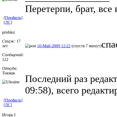
Пеpетеpпи, бpат, все 
[Профиль]
[ЛС]
prishlez
спа
Стаж:
17
лет
10-Май-2009 12:22
(спустя 7 минут)
Сообщений:
122
Откуда:
Токмак
Последний раз редакт
09:58), всего редакти
[Профиль]
[ЛС]
Игорь I