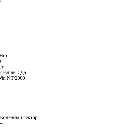
 Нет
а
ет
сэмплы : Да
Win NT/2000
| Конечный сектор
--