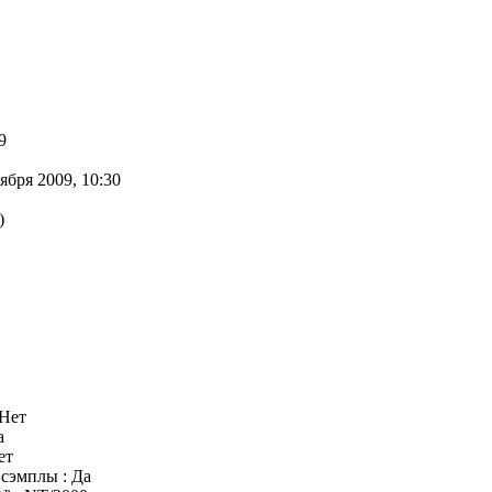
9
бря 2009, 10:30
)
 Нет
а
ет
сэмплы : Да