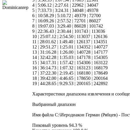
4 | 5:06.12 | 2:27.61 | 22962 | 34047
5 | 7:33.73 | 3:24.31 | 34048 | 49378
6 | 10:58.29 | 5:10.72 | 49379 | 72700
7 | 16:09.26 | 2:57.52 | 72701 | 86027
8 | 19:07.03 | 3:29.40 | 86028 | 101742
9 | 22:36.43 | 2:30.44 | 101743 | 113036
10 | 25:07.12 | 2:54.50 | 113037 | 126136
11 | 28:01.62 | 1:49.40 | 126137 | 134351
12 | 29:51.27 | 1:25.01 | 134352 | 140727
13 | 31:16.28 | 1:26.00 | 140728 | 147177
14 | 32:42.28 | 1:35.03 | 147178 | 154305
15 | 34:17.31 | 1:57.42 | 154306 | 163122
16 | 36:14.73 | 1:07.32 | 163123 | 168179
17 | 37:22.30 | 2:19.45 | 168180 | 178649
18 | 39:42.00 | 4:46.65 | 178650 | 200164
19 | 44:28.65 | 9:29.53 | 200165 | 242892
Характеристики диапазона извлечения и сообщ
Выбранный диапазон
Имя файла C:\Иеродиакон Герман (Рябцев) - Пос
Пиковый уровень 94.3 %