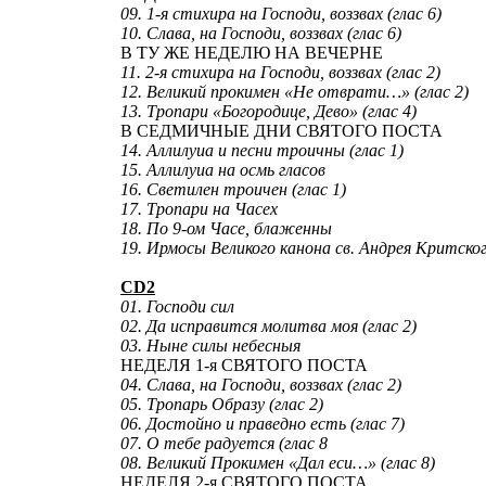
09. 1-я стихира на Господи, воззвах (глас 6)
10. Слава, на Господи, воззвах (глас 6)
В ТУ ЖЕ НЕДЕЛЮ НА ВЕЧЕРНЕ
11. 2-я стихира на Господи, воззвах (глас 2)
12. Великий прокимен «Не отврати…» (глас 2)
13. Тропари «Богородице, Дево» (глас 4)
В СЕДМИЧНЫЕ ДНИ СВЯТОГО ПОСТА
14. Аллилуиа и песни троичны (глас 1)
15. Аллилуиа на осмь гласов
16. Светилен троичен (глас 1)
17. Тропари на Часех
18. По 9-ом Часе, блаженны
19. Ирмосы Великого канона св. Андрея Критского
CD2
01. Господи сил
02. Да исправится молитва моя (глас 2)
03. Ныне силы небесныя
НЕДЕЛЯ 1-я СВЯТОГО ПОСТА
04. Слава, на Господи, воззвах (глас 2)
05. Тропарь Образу (глас 2)
06. Достойно и праведно есть (глас 7)
07. О тебе радуется (глас 8
08. Великий Прокимен «Дал еси…» (глас 8)
НЕДЕЛЯ 2-я СВЯТОГО ПОСТА