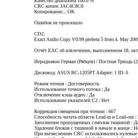
Качество диапазона 100.0 %
CRC копии 3AC4C8C6
Копирование... OK
Ошибок не произошло
CD2.
Exact Audio Copy V0.99 prebeta 5 from 4. May 200
Отчёт EAC об извлечении, выполненном 18. октя
Иеродиакон Герман (Рябцев) / Постная Триодь (2
Дисковод: ASUS BC-1205PT Adapter: 1 ID: 0
Режим чтения : Достоверность
Использование точного потока : Да
Отключение кэша аудио : Да
Использование указателей C2 : Нет
Коррекция смещения при чтении : 667
Способность читать области Lead-in и Lead-out :
Заполнение пропущенных сэмплов тишиной : Д
Удаление блоков с тишиной в начале и конце : Н
При вычислениях CRC использовались нулевые 