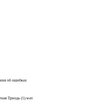
ения об ошибках
тная Триодь (1).wav