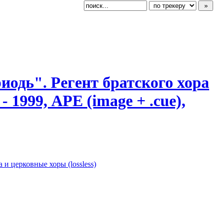
Триодь". Регент братского хора
1999, APE (image + .cue),
 и церковные хоры (lossless)