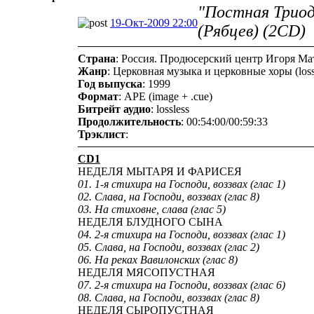
"Постная Триод
19-Окт-2009 22:00
(Рябцев) (2CD)
Страна
: Россия. Продюсерский центр Игоря Ма
Жанр
: Церковная музыка и церковные хоры (loss
Год выпуска
: 1999
Формат
: APE (image + .cue)
Битрейт аудио
: lossless
Продолжительность
: 00:54:00/00:59:33
Трэклист
:
CD1
НЕДЕЛЯ МЫТАРЯ И ФАРИСЕЯ
01. 1-я стихира на Господи, воззвах (глас 1)
02. Слава, на Господи, воззвах (глас 8)
03. На стиховне, слава (глас 5)
НЕДЕЛЯ БЛУДНОГО СЫНА
04. 2-я стихира на Господи, воззвах (глас 1)
05. Слава, на Господи, воззвах (глас 2)
06. На реках Вавилонских (глас 8)
НЕДЕЛЯ МЯСОПУСТНАЯ
07. 2-я стихира на Господи, воззвах (глас 6)
08. Слава, на Господи, воззвах (глас 8)
НЕДЕЛЯ СЫРОПУСТНАЯ