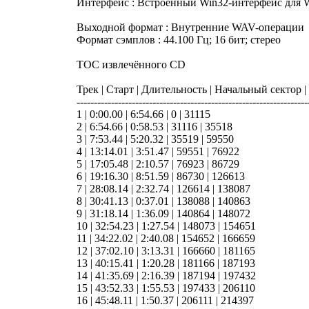
Интерфейс : Встроенный Win32-интерфейс для 
Выходной формат : Внутренние WAV-операции
Формат сэмплов : 44.100 Гц; 16 бит; стерео
TOC извлечённого CD
Трек | Старт | Длительность | Начальный сектор 
-------------------------------------------------------------------
1 | 0:00.00 | 6:54.66 | 0 | 31115
2 | 6:54.66 | 0:58.53 | 31116 | 35518
3 | 7:53.44 | 5:20.32 | 35519 | 59550
4 | 13:14.01 | 3:51.47 | 59551 | 76922
5 | 17:05.48 | 2:10.57 | 76923 | 86729
6 | 19:16.30 | 8:51.59 | 86730 | 126613
7 | 28:08.14 | 2:32.74 | 126614 | 138087
8 | 30:41.13 | 0:37.01 | 138088 | 140863
9 | 31:18.14 | 1:36.09 | 140864 | 148072
10 | 32:54.23 | 1:27.54 | 148073 | 154651
11 | 34:22.02 | 2:40.08 | 154652 | 166659
12 | 37:02.10 | 3:13.31 | 166660 | 181165
13 | 40:15.41 | 1:20.28 | 181166 | 187193
14 | 41:35.69 | 2:16.39 | 187194 | 197432
15 | 43:52.33 | 1:55.53 | 197433 | 206110
16 | 45:48.11 | 1:50.37 | 206111 | 214397