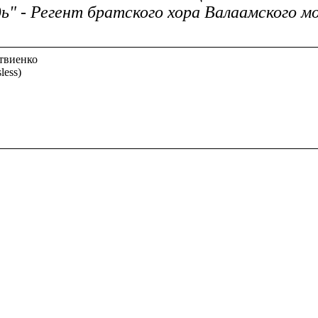
ь" - Регент братского хора Валаамского 
твиенко
less)