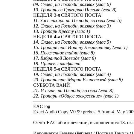
09. Слава, на Господи, воззвах (глас 6)
10. Тропарь св.Григорию Паламе (глас 8)
НЕДЕЛЯ 3-я СВЯТОГО ПОСТА
11. 3-я стихира на Господи, воззвах (глас 5)
12. Слава, на Господи, воззвах (глас 3)
13. Тропарь Кресту (глас 1)
НЕДЕЛЯ 4-я СВЯТОГО ПОСТА
14. Слава, на Господи, воззвах (глас 5)
15. Тропарь прп. Иоанну Лествичнику (глас 1)
16. Повеленное тайно (глас 8)
17. Взбранной Воеводе (глас 8)
18. Припевы акафиста
НЕДЕЛЯ 5-я СВЯТОГО ПОСТА
19. Слава, на Господи, воззвах (глас 4)
20. Тропарь прп. Марии Египетской (глас 8)
СУББОТА ВАИЙ
21. И ныне, на Господи, воззвах (глас 8)
22. Тропарь «Общее воскресение» (глас 1)
EAC log
Exact Audio Copy V0.99 prebeta 5 from 4. May 200
Отчёт EAC об извлечении, выполненном 18. октя
Иеродиакон Герман (Рябцев) / Постная Триодь (1