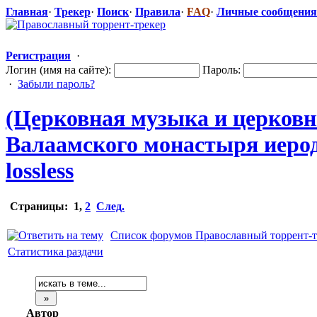
Главная
·
Трекер
·
Поиск
·
Правила
·
FAQ
·
Личные сообщения
Регистрация
·
Логин (имя на сайте):
Пароль:
·
Забыли пароль?
(Церковная музыка и церковны
Валаамского монастыря иеродиа
lossless
Страницы:
1
,
2
След.
Список форумов Православный торрент-т
Статистика раздачи
Автор