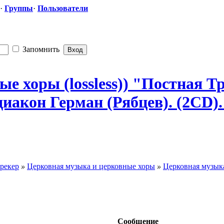
·
Группы
·
Пользователи
Запомнить
е хоры (lossless)) "Постная
​ 
кон Герман (Рябцев). (2CD). - 
рекер
»
Церковная музыка и церковные хоры
»
Церковная музыка
Сообщение