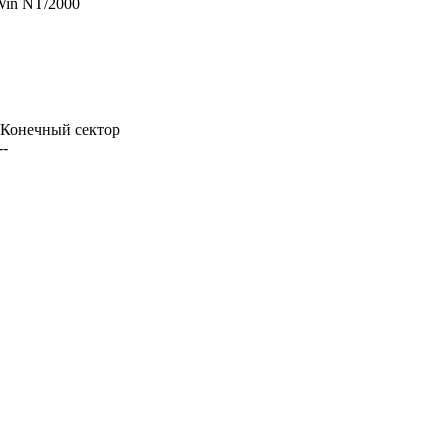
Win NT/2000
| Конечный сектор
--