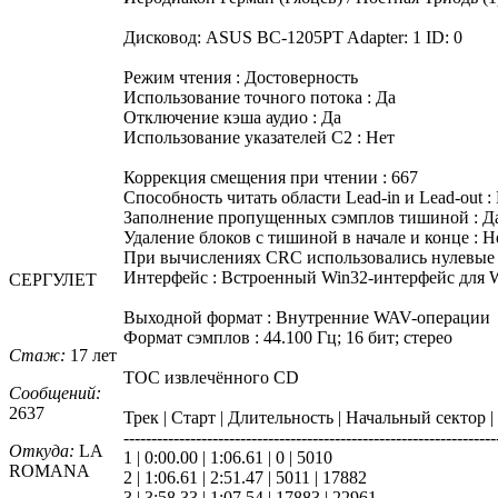
Дисковод: ASUS BC-1205PT Adapter: 1 ID: 0
Режим чтения : Достоверность
Использование точного потока : Да
Отключение кэша аудио : Да
Использование указателей C2 : Нет
Коррекция смещения при чтении : 667
Способность читать области Lead-in и Lead-out :
Заполнение пропущенных сэмплов тишиной : Д
Удаление блоков с тишиной в начале и конце : Н
При вычислениях CRC использовались нулевые 
Интерфейс : Встроенный Win32-интерфейс для 
СЕРГУЛЕТ
Выходной формат : Внутренние WAV-операции
Формат сэмплов : 44.100 Гц; 16 бит; стерео
Стаж:
17 лет
TOC извлечённого CD
Сообщений:
2637
Трек | Старт | Длительность | Начальный сектор 
-------------------------------------------------------------------
Откуда:
LA
1 | 0:00.00 | 1:06.61 | 0 | 5010
ROMANA
2 | 1:06.61 | 2:51.47 | 5011 | 17882
3 | 3:58.33 | 1:07.54 | 17883 | 22961