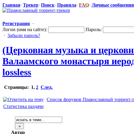
Главная
·
Трекер
·
Поиск
·
Правила
·
FAQ
·
Личные сообщения
Регистрация
·
Логин (имя на сайте):
Пароль:
·
Забыли пароль?
(Церковная музыка и церковны
Валаамского монастыря иеродиа
lossless
Страницы:
1
,
2
След.
Список форумов Православный торрент-т
Статистика раздачи
Автор