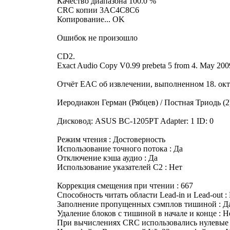
Качество диапазона 100.0 %
CRC копии 3AC4C8C6
Копирование... OK
Ошибок не произошло
CD2.
Exact Audio Copy V0.99 prebeta 5 from 4. May 200
Отчёт EAC об извлечении, выполненном 18. октя
Иеродиакон Герман (Рябцев) / Постная Триодь (2
Дисковод: ASUS BC-1205PT Adapter: 1 ID: 0
Режим чтения : Достоверность
Использование точного потока : Да
Отключение кэша аудио : Да
Использование указателей C2 : Нет
Коррекция смещения при чтении : 667
Способность читать области Lead-in и Lead-out :
Заполнение пропущенных сэмплов тишиной : Д
Удаление блоков с тишиной в начале и конце : Н
При вычислениях CRC использовались нулевые 