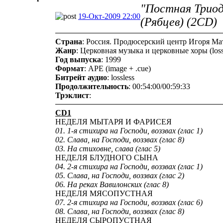
"Постная Триод
19-Окт-2009 22:00
(Рябцев) (2CD)
Страна
: Россия. Продюсерский центр Игоря Ма
Жанр
: Церковная музыка и церковные хоры (loss
Год выпуска
: 1999
Формат
: APE (image + .cue)
Битрейт аудио
: lossless
Продолжительность
: 00:54:00/00:59:33
Трэклист
:
CD1
НЕДЕЛЯ МЫТАРЯ И ФАРИСЕЯ
01. 1-я стихира на Господи, воззвах (глас 1)
02. Слава, на Господи, воззвах (глас 8)
03. На стиховне, слава (глас 5)
НЕДЕЛЯ БЛУДНОГО СЫНА
04. 2-я стихира на Господи, воззвах (глас 1)
05. Слава, на Господи, воззвах (глас 2)
06. На реках Вавилонских (глас 8)
НЕДЕЛЯ МЯСОПУСТНАЯ
07. 2-я стихира на Господи, воззвах (глас 6)
08. Слава, на Господи, воззвах (глас 8)
НЕДЕЛЯ СЫРОПУСТНАЯ