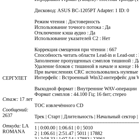
Дисковод: ASUS BC-1205PT Adapter: 1 ID: 0
Режим чтения : Достоверность
Использование точного потока : Да
Отключение кэша аудио : Да
Использование указателей C2 : Нет
Коррекция смещения при чтении : 667
Способность читать области Lead-in и Lead-out :
Заполнение пропущенных сэмплов тишиной : Д
Удаление блоков с тишиной в начале и конце : Н
При вычислениях CRC использовались нулевые 
Интерфейс : Встроенный Win32-интерфейс для 
СЕРГУЛЕТ
Выходной формат : Внутренние WAV-операции
Формат сэмплов : 44.100 Гц; 16 бит; стерео
Стаж:
17 лет
TOC извлечённого CD
Сообщений:
2637
Трек | Старт | Длительность | Начальный сектор 
-------------------------------------------------------------------
Откуда:
LA
1 | 0:00.00 | 1:06.61 | 0 | 5010
ROMANA
2 | 1:06.61 | 2:51.47 | 5011 | 17882
3 | 3:58.33 | 1:07.54 | 17883 | 22961