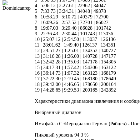
4 | 5:06.12 | 2:27.61 | 22962 | 34047
5 | 7:33.73 | 3:24.31 | 34048 | 49378
6 | 10:58.29 | 5:10.72 | 49379 | 72700
7 | 16:09.26 | 2:57.52 | 72701 | 86027
8 | 19:07.03 | 3:29.40 | 86028 | 101742
9 | 22:36.43 | 2:30.44 | 101743 | 113036
10 | 25:07.12 | 2:54.50 | 113037 | 126136
11 | 28:01.62 | 1:49.40 | 126137 | 134351
12 | 29:51.27 | 1:25.01 | 134352 | 140727
13 | 31:16.28 | 1:26.00 | 140728 | 147177
14 | 32:42.28 | 1:35.03 | 147178 | 154305
15 | 34:17.31 | 1:57.42 | 154306 | 163122
16 | 36:14.73 | 1:07.32 | 163123 | 168179
17 | 37:22.30 | 2:19.45 | 168180 | 178649
18 | 39:42.00 | 4:46.65 | 178650 | 200164
19 | 44:28.65 | 9:29.53 | 200165 | 242892
Характеристики диапазона извлечения и сообщ
Выбранный диапазон
Имя файла C:\Иеродиакон Герман (Рябцев) - Пос
Пиковый уровень 94.3 %