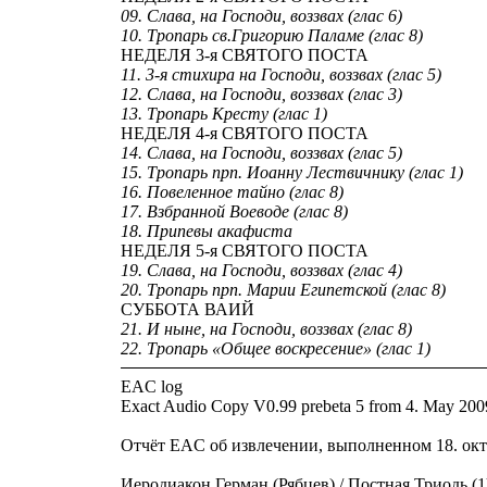
09. Слава, на Господи, воззвах (глас 6)
10. Тропарь св.Григорию Паламе (глас 8)
НЕДЕЛЯ 3-я СВЯТОГО ПОСТА
11. 3-я стихира на Господи, воззвах (глас 5)
12. Слава, на Господи, воззвах (глас 3)
13. Тропарь Кресту (глас 1)
НЕДЕЛЯ 4-я СВЯТОГО ПОСТА
14. Слава, на Господи, воззвах (глас 5)
15. Тропарь прп. Иоанну Лествичнику (глас 1)
16. Повеленное тайно (глас 8)
17. Взбранной Воеводе (глас 8)
18. Припевы акафиста
НЕДЕЛЯ 5-я СВЯТОГО ПОСТА
19. Слава, на Господи, воззвах (глас 4)
20. Тропарь прп. Марии Египетской (глас 8)
СУББОТА ВАИЙ
21. И ныне, на Господи, воззвах (глас 8)
22. Тропарь «Общее воскресение» (глас 1)
EAC log
Exact Audio Copy V0.99 prebeta 5 from 4. May 200
Отчёт EAC об извлечении, выполненном 18. октя
Иеродиакон Герман (Рябцев) / Постная Триодь (1