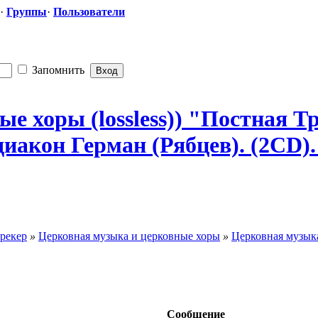
·
Группы
·
Пользователи
Запомнить
е хоры (lossless)) "Постная
​ 
кон Герман (Рябцев). (2CD). - 
рекер
»
Церковная музыка и церковные хоры
»
Церковная музыка
Сообщение