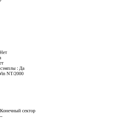
 Нет
а
ет
сэмплы : Да
Win NT/2000
| Конечный сектор
--