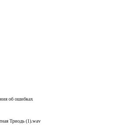
ения об ошибках
тная Триодь (1).wav