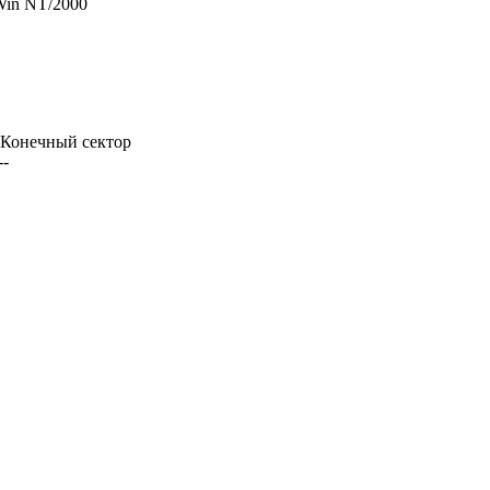
Win NT/2000
| Конечный сектор
--