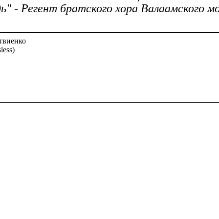
ь" - Регент братского хора Валаамского 
твиенко
less)