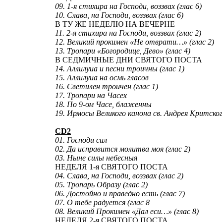
09. 1-я стихира на Господи, воззвах (глас 6)
10. Слава, на Господи, воззвах (глас 6)
В ТУ ЖЕ НЕДЕЛЮ НА ВЕЧЕРНЕ
11. 2-я стихира на Господи, воззвах (глас 2)
12. Великий прокимен «Не отврати…» (глас 2)
13. Тропари «Богородице, Дево» (глас 4)
В СЕДМИЧНЫЕ ДНИ СВЯТОГО ПОСТА
14. Аллилуиа и песни троичны (глас 1)
15. Аллилуиа на осмь гласов
16. Светилен троичен (глас 1)
17. Тропари на Часех
18. По 9-ом Часе, блаженны
19. Ирмосы Великого канона св. Андрея Критского
CD2
01. Господи сил
02. Да исправится молитва моя (глас 2)
03. Ныне силы небесныя
НЕДЕЛЯ 1-я СВЯТОГО ПОСТА
04. Слава, на Господи, воззвах (глас 2)
05. Тропарь Образу (глас 2)
06. Достойно и праведно есть (глас 7)
07. О тебе радуется (глас 8
08. Великий Прокимен «Дал еси…» (глас 8)
НЕДЕЛЯ 2-я СВЯТОГО ПОСТА