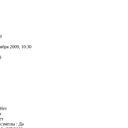
9
бря 2009, 10:30
)
 Нет
а
ет
сэмплы : Да