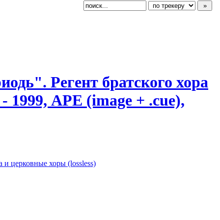
Триодь". Регент братского хора
1999, APE (image + .cue),
 и церковные хоры (lossless)