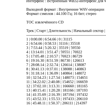
Интерфейс : Встроенный Win32-интерфейс для 
Выходной формат : Внутренние WAV-операции
Формат сэмплов : 44.100 Гц; 16 бит; стерео
TOC извлечённого CD
Трек | Старт | Длительность | Начальный сектор 
-------------------------------------------------------------------
1 | 0:00.00 | 6:54.66 | 0 | 31115
2 | 6:54.66 | 0:58.53 | 31116 | 35518
3 | 7:53.44 | 5:20.32 | 35519 | 59550
4 | 13:14.01 | 3:51.47 | 59551 | 76922
5 | 17:05.48 | 2:10.57 | 76923 | 86729
6 | 19:16.30 | 8:51.59 | 86730 | 126613
7 | 28:08.14 | 2:32.74 | 126614 | 138087
8 | 30:41.13 | 0:37.01 | 138088 | 140863
9 | 31:18.14 | 1:36.09 | 140864 | 148072
10 | 32:54.23 | 1:27.54 | 148073 | 154651
11 | 34:22.02 | 2:40.08 | 154652 | 166659
12 | 37:02.10 | 3:13.31 | 166660 | 181165
13 | 40:15.41 | 1:20.28 | 181166 | 187193
14 | 41:35.69 | 2:16.39 | 187194 | 197432
15 | 43:52.33 | 1:55.53 | 197433 | 206110
16 | 45:48.11 | 1:50.37 | 206111 | 214397