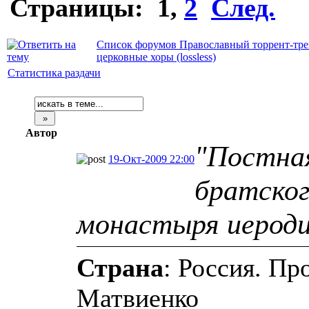
Страницы:
1
,
2
След.
Список форумов Православный торрент-тре
церковные хоры (lossless)
Статистика раздачи
Автор
"Постная
19-Окт-2009 22:00
братског
монастыря иероди
Страна
: Россия. П
Матвиенко