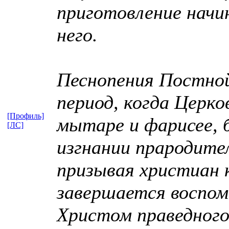
приготовление начи
него.
Песнопения Постной
период, когда Церк
[Профиль]
мытаре и фарисее, 
[ЛС]
изгнании прародител
призывая христиан 
завершается воспом
Христом праведного