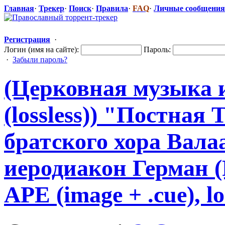
Главная
·
Трекер
·
Поиск
·
Правила
·
FAQ
·
Личные сообщения
Регистрация
·
Логин (имя на сайте):
Пароль:
·
Забыли пароль?
(Церковная музыка 
(lossless)) "Постная
​
братского хора Вал
иеродиакон Герман (Р
APE (image + .cue), lo