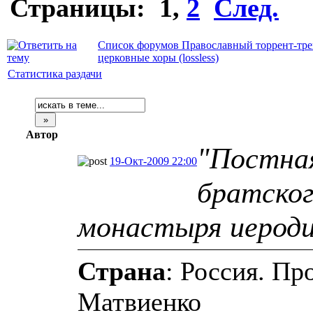
Страницы:
1
,
2
След.
Список форумов Православный торрент-тре
церковные хоры (lossless)
Статистика раздачи
Автор
"Постная
19-Окт-2009 22:00
братског
монастыря иероди
Страна
: Россия. П
Матвиенко