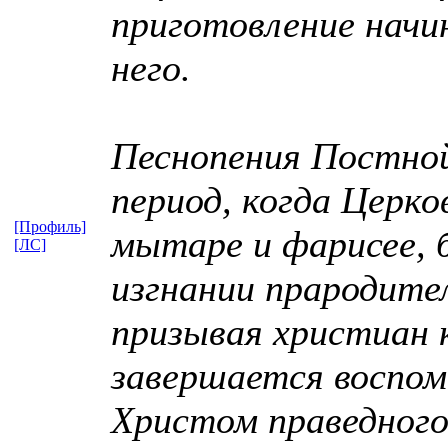
приготовление начи
него.
Песнопения Постной
период, когда Церк
[Профиль]
мытаре и фарисее, 
[ЛС]
изгнании прародител
призывая христиан 
завершается воспом
Христом праведного