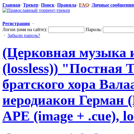
Главная
·
Трекер
·
Поиск
·
Правила
·
FAQ
·
Личные сообщения
Регистрация
·
Логин (имя на сайте):
Пароль:
·
Забыли пароль?
(Церковная музыка 
(lossless)) "Постная
​
братского хора Вал
иеродиакон Герман (Р
APE (image + .cue), lo