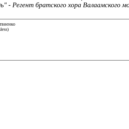
ь" - Регент братского хора Валаамского 
твиенко
less)