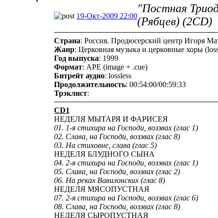
"Постная Триод
19-Окт-2009 22:00
(Рябцев) (2CD)
Страна
: Россия. Продюсерский центр Игоря Ма
Жанр
: Церковная музыка и церковные хоры (loss
Год выпуска
: 1999
Формат
: APE (image + .cue)
Битрейт аудио
: lossless
Продолжительность
: 00:54:00/00:59:33
Трэклист
:
CD1
НЕДЕЛЯ МЫТАРЯ И ФАРИСЕЯ
01. 1-я стихира на Господи, воззвах (глас 1)
02. Слава, на Господи, воззвах (глас 8)
03. На стиховне, слава (глас 5)
НЕДЕЛЯ БЛУДНОГО СЫНА
04. 2-я стихира на Господи, воззвах (глас 1)
05. Слава, на Господи, воззвах (глас 2)
06. На реках Вавилонских (глас 8)
НЕДЕЛЯ МЯСОПУСТНАЯ
07. 2-я стихира на Господи, воззвах (глас 6)
08. Слава, на Господи, воззвах (глас 8)
НЕДЕЛЯ СЫРОПУСТНАЯ