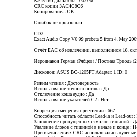
Качество диапазона 100.0 %
CRC копии 3AC4C8C6
Копирование... OK
Ошибок не произошло
CD2.
Exact Audio Copy V0.99 prebeta 5 from 4. May 200
Отчёт EAC об извлечении, выполненном 18. октя
Иеродиакон Герман (Рябцев) / Постная Триодь (2
Дисковод: ASUS BC-1205PT Adapter: 1 ID: 0
Режим чтения : Достоверность
Использование точного потока : Да
Отключение кэша аудио : Да
Использование указателей C2 : Нет
Коррекция смещения при чтении : 667
Способность читать области Lead-in и Lead-out :
Заполнение пропущенных сэмплов тишиной : Д
Удаление блоков с тишиной в начале и конце : Н
При вычислениях CRC использовались нулевые 