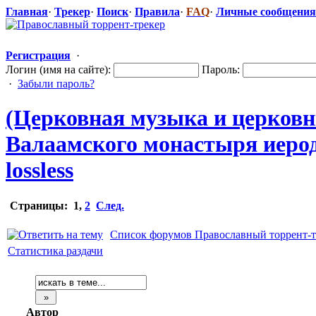
Главная
·
Трекер
·
Поиск
·
Правила
·
FAQ
·
Личные сообщения
Регистрация
·
Логин (имя на сайте):
Пароль:
·
Забыли пароль?
(Церковная музыка и церковны
Валаамского монастыря иеродиа
lossless
Страницы:
1
,
2
След.
Список форумов Православный торрент-т
Статистика раздачи
Автор