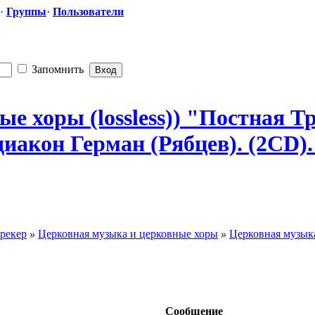
·
Группы
·
Пользователи
Запомнить
е хоры (lossless)) "Постная
​ 
кон Герман (Рябцев). (2CD). - 
рекер
»
Церковная музыка и церковные хоры
»
Церковная музыка
Сообщение