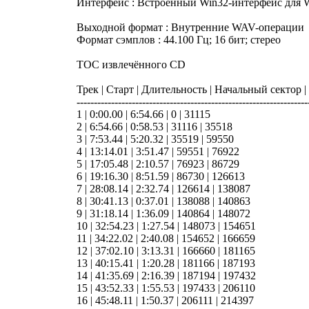
Интерфейс : Встроенный Win32-интерфейс для 
Выходной формат : Внутренние WAV-операции
Формат сэмплов : 44.100 Гц; 16 бит; стерео
TOC извлечённого CD
Трек | Старт | Длительность | Начальный сектор 
-------------------------------------------------------------------
1 | 0:00.00 | 6:54.66 | 0 | 31115
2 | 6:54.66 | 0:58.53 | 31116 | 35518
3 | 7:53.44 | 5:20.32 | 35519 | 59550
4 | 13:14.01 | 3:51.47 | 59551 | 76922
5 | 17:05.48 | 2:10.57 | 76923 | 86729
6 | 19:16.30 | 8:51.59 | 86730 | 126613
7 | 28:08.14 | 2:32.74 | 126614 | 138087
8 | 30:41.13 | 0:37.01 | 138088 | 140863
9 | 31:18.14 | 1:36.09 | 140864 | 148072
10 | 32:54.23 | 1:27.54 | 148073 | 154651
11 | 34:22.02 | 2:40.08 | 154652 | 166659
12 | 37:02.10 | 3:13.31 | 166660 | 181165
13 | 40:15.41 | 1:20.28 | 181166 | 187193
14 | 41:35.69 | 2:16.39 | 187194 | 197432
15 | 43:52.33 | 1:55.53 | 197433 | 206110
16 | 45:48.11 | 1:50.37 | 206111 | 214397