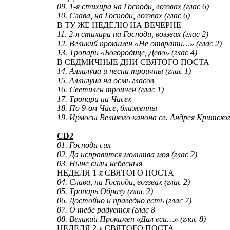
09. 1-я стихира на Господи, воззвах (глас 6)
10. Слава, на Господи, воззвах (глас 6)
В ТУ ЖЕ НЕДЕЛЮ НА ВЕЧЕРНЕ
11. 2-я стихира на Господи, воззвах (глас 2)
12. Великий прокимен «Не отврати…» (глас 2)
13. Тропари «Богородице, Дево» (глас 4)
В СЕДМИЧНЫЕ ДНИ СВЯТОГО ПОСТА
14. Аллилуиа и песни троичны (глас 1)
15. Аллилуиа на осмь гласов
16. Светилен троичен (глас 1)
17. Тропари на Часех
18. По 9-ом Часе, блаженны
19. Ирмосы Великого канона св. Андрея Критского
CD2
01. Господи сил
02. Да исправится молитва моя (глас 2)
03. Ныне силы небесныя
НЕДЕЛЯ 1-я СВЯТОГО ПОСТА
04. Слава, на Господи, воззвах (глас 2)
05. Тропарь Образу (глас 2)
06. Достойно и праведно есть (глас 7)
07. О тебе радуется (глас 8
08. Великий Прокимен «Дал еси…» (глас 8)
НЕДЕЛЯ 2-я СВЯТОГО ПОСТА