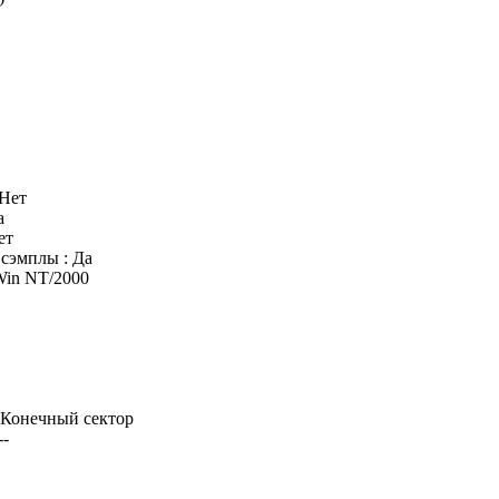
 Нет
а
ет
сэмплы : Да
Win NT/2000
| Конечный сектор
--