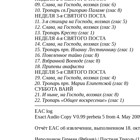
09. Слава, на Господи, воззвах (глас 6)
10. Тропарь св.Григорию Паламе (глас 8)
НЕДЕЛЯ 3-я СВЯТОГО ПОСТА
11. 3-я стихира на Господи, воззвах (глас 5)
12. Слава, на Господи, воззвах (глас 3)
13. Тропарь Кресту (глас 1)
НЕДЕЛЯ 4-я СВЯТОГО ПОСТА
14. Слава, на Господи, воззвах (глас 5)
15. Тропарь прп. Иоанну Лествичнику (глас 1)
16. Повеленное тайно (глас 8)
17. Взбранной Воеводе (глас 8)
18. Припевы акафиста
НЕДЕЛЯ 5-я СВЯТОГО ПОСТА
19. Слава, на Господи, воззвах (глас 4)
20. Тропарь прп. Марии Египетской (глас 8)
СУББОТА ВАИЙ
21. И ныне, на Господи, воззвах (глас 8)
22. Тропарь «Общее воскресение» (глас 1)
EAC log
Exact Audio Copy V0.99 prebeta 5 from 4. May 200
Отчёт EAC об извлечении, выполненном 18. октя
Иеродиакон Герман (Рябцев) / Постная Триодь (1