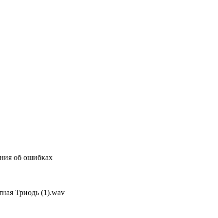
ения об ошибках
тная Триодь (1).wav