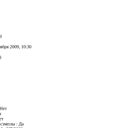
9
бря 2009, 10:30
)
 Нет
а
ет
сэмплы : Да