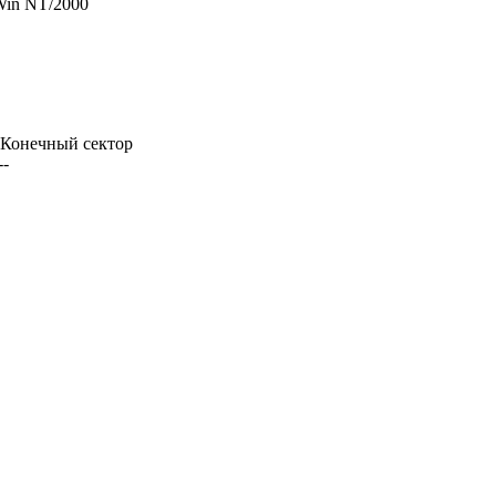
Win NT/2000
| Конечный сектор
--