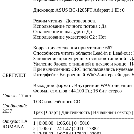
Дисковод: ASUS BC-1205PT Adapter: 1 ID: 0
Режим чтения : Достоверность
Использование точного потока : Да
Отключение кэша аудио : Да
Использование указателей C2 : Нет
Коррекция смещения при чтении : 667
Способность читать области Lead-in и Lead-out :
Заполнение пропущенных сэмплов тишиной : Д
Удаление блоков с тишиной в начале и конце : Н
При вычислениях CRC использовались нулевые 
Интерфейс : Встроенный Win32-интерфейс для 
СЕРГУЛЕТ
Выходной формат : Внутренние WAV-операции
Формат сэмплов : 44.100 Гц; 16 бит; стерео
Стаж:
17 лет
TOC извлечённого CD
Сообщений:
2637
Трек | Старт | Длительность | Начальный сектор 
-------------------------------------------------------------------
Откуда:
LA
1 | 0:00.00 | 1:06.61 | 0 | 5010
ROMANA
2 | 1:06.61 | 2:51.47 | 5011 | 17882
3 | 3:58.33 | 1:07.54 | 17883 | 22961