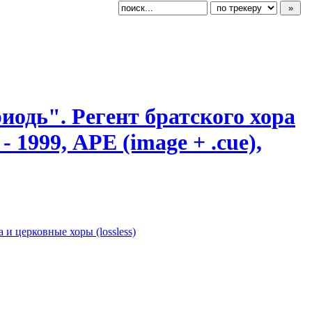
Триодь". Регент братского хора
1999, APE (image + .cue),
 и церковные хоры (lossless)