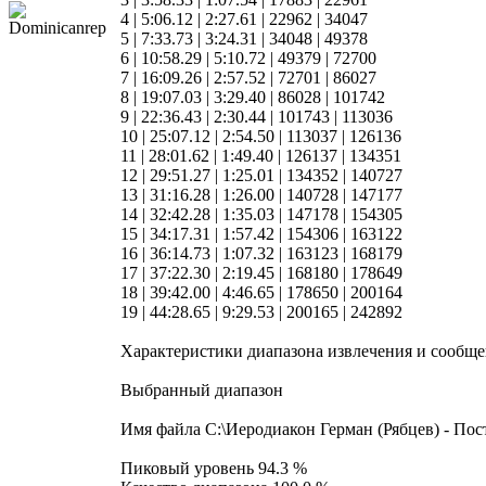
4 | 5:06.12 | 2:27.61 | 22962 | 34047
5 | 7:33.73 | 3:24.31 | 34048 | 49378
6 | 10:58.29 | 5:10.72 | 49379 | 72700
7 | 16:09.26 | 2:57.52 | 72701 | 86027
8 | 19:07.03 | 3:29.40 | 86028 | 101742
9 | 22:36.43 | 2:30.44 | 101743 | 113036
10 | 25:07.12 | 2:54.50 | 113037 | 126136
11 | 28:01.62 | 1:49.40 | 126137 | 134351
12 | 29:51.27 | 1:25.01 | 134352 | 140727
13 | 31:16.28 | 1:26.00 | 140728 | 147177
14 | 32:42.28 | 1:35.03 | 147178 | 154305
15 | 34:17.31 | 1:57.42 | 154306 | 163122
16 | 36:14.73 | 1:07.32 | 163123 | 168179
17 | 37:22.30 | 2:19.45 | 168180 | 178649
18 | 39:42.00 | 4:46.65 | 178650 | 200164
19 | 44:28.65 | 9:29.53 | 200165 | 242892
Характеристики диапазона извлечения и сообщ
Выбранный диапазон
Имя файла C:\Иеродиакон Герман (Рябцев) - Пос
Пиковый уровень 94.3 %