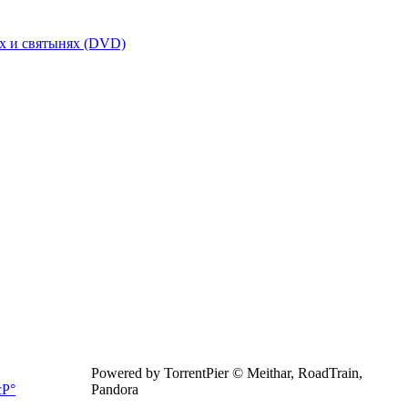
х и святынях (DVD)
Powered by TorrentPier © Meithar, RoadTrain,
Pandora