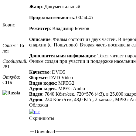
Жанр
: Документальный
Продолжительность
: 00:54:45
Борис
Режиссер
: Владимир Бочков
Описание
: Фильм состоит из двух частей. В перв
епархии (с. Пощупово). Вторая часть посвящена 
Стаж:
16
лет
Дополнительная информация
: Текст читает нар
Сообщений:
Фильм создан при участии и поддержке насельник
281
Качество
: DVD5
Откуда:
Формат
: DVD Video
СПБ
Видео кодек
: MPEG2
Аудио кодек
: MPEG Audio
Видео
: 7840 Кбит/сек, 720*576 (4:3), в 25,000 ка
Аудио
: 224 Кбит/сек, 48,0 КГц, 2 канала, MPEG Audio 
Обложка
Скриншоты
Download