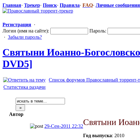
Главная
·
Трекер
·
Поиск
·
Правила
·
FAQ
·
Личные сообщения
Регистрация
·
Логин (имя на сайте):
Пароль:
·
Забыли пароль?
Святыни Иоанно-Богос
​ловск
DVD5]
Список форумов Православный торрент-т
Статистика раздачи
Автор
Святыни Иоанн
29-Сен-2011 22:32
Год выпуска
: 2010