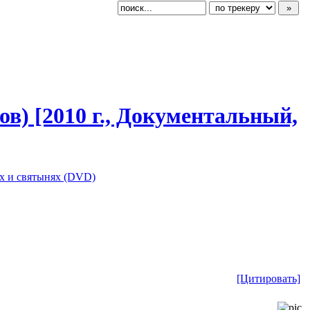
в) [2010 г., Документальн
​ый,
х и святынях (DVD)
[Цитировать]