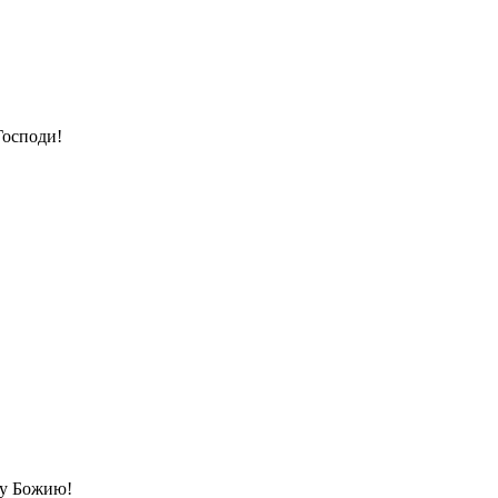
Господи!
ву Божию!