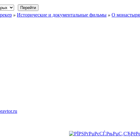
рекер
»
Исторические и документальные фильмы
»
О монастыря
ravtor.ru