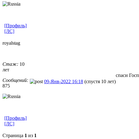
[Профиль]
[ЛС]
royalstag
Стаж:
10
лет
спаси Госп
Сообщений:
09-Янв-2022 16:18
(спустя 10 лет)
875
[Профиль]
[ЛС]
Страница
1
из
1