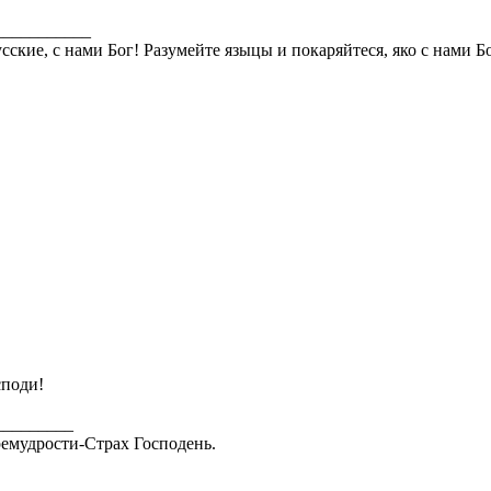
___________
сские, с нами Бог! Разумейте языцы и покаряйтеся, яко с нами Б
споди!
_________
емудрости-Страх Господень.