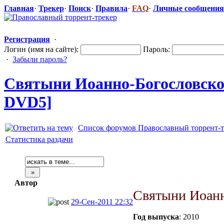
Главная
·
Трекер
·
Поиск
·
Правила
·
FAQ
·
Личные сообщения
Регистрация
·
Логин (имя на сайте):
Пароль:
·
Забыли пароль?
Святыни Иоанно-Богос
​ловск
DVD5]
Список форумов Православный торрент-т
Статистика раздачи
Автор
Святыни Иоанн
29-Сен-2011 22:32
Год выпуска
: 2010