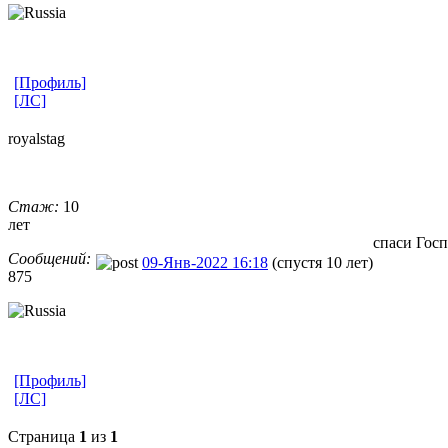
[Профиль]
[ЛС]
royalstag
Стаж:
10
лет
спаси Госп
Сообщений:
09-Янв-2022 16:18
(спустя 10 лет)
875
[Профиль]
[ЛС]
Страница
1
из
1