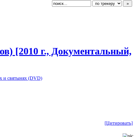
в) [2010 г., Документальн
​ый,
х и святынях (DVD)
[Цитировать]