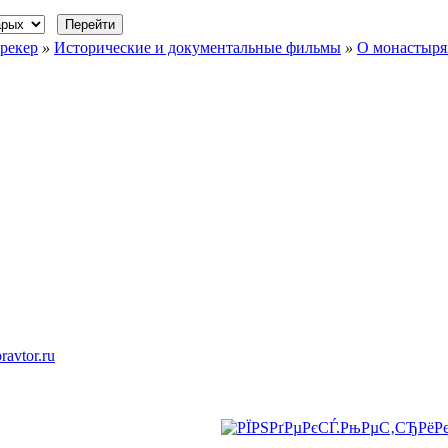
рекер
»
Исторические и документальные фильмы
»
О монастыря
ravtor.ru