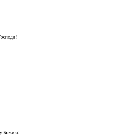
Господи!
ву Божию!