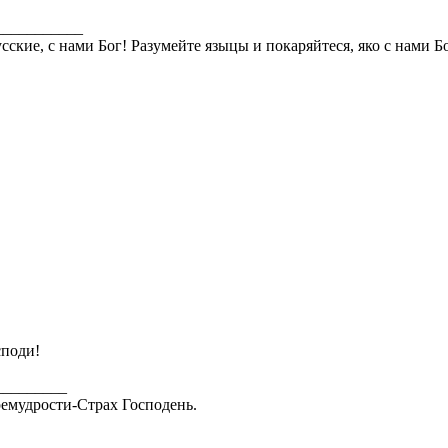
___________
сские, с нами Бог! Разумейте языцы и покаряйтеся, яко с нами Б
споди!
_________
емудрости-Страх Господень.