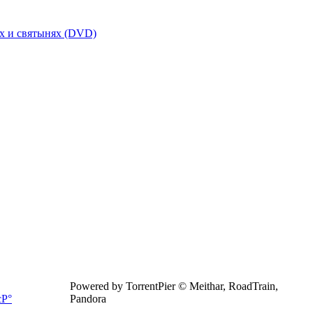
х и святынях (DVD)
Powered by TorrentPier © Meithar, RoadTrain,
Pandora