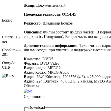
Жанр
: Документальный
Продолжительность
: 00:54:45
Борис
Режиссер
: Владимир Бочков
Описание
: Фильм состоит из двух частей. В перв
епархии (с. Пощупово). Вторая часть посвящена 
Стаж:
16
лет
Дополнительная информация
: Текст читает нар
Сообщений:
Фильм создан при участии и поддержке насельник
281
Качество
: DVD5
Откуда:
Формат
: DVD Video
СПБ
Видео кодек
: MPEG2
Аудио кодек
: MPEG Audio
Видео
: 7840 Кбит/сек, 720*576 (4:3), в 25,000 ка
Аудио
: 224 Кбит/сек, 48,0 КГц, 2 канала, MPEG Audio 
Обложка
Скриншоты
Download