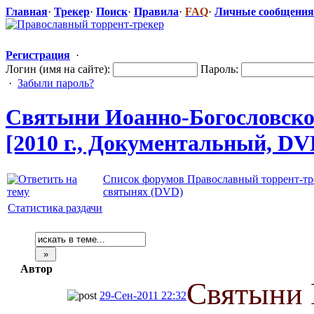
Главная
·
Трекер
·
Поиск
·
Правила
·
FAQ
·
Личные сообщения
Регистрация
·
Логин (имя на сайте):
Пароль:
·
Забыли пароль?
Святыни Иоанно-Богос
​ловск
[2010 г., Документальн
​ый, DV
Список форумов Православный торрент-тр
святынях (DVD)
Статистика раздачи
Автор
Святыни 
29-Сен-2011 22:32