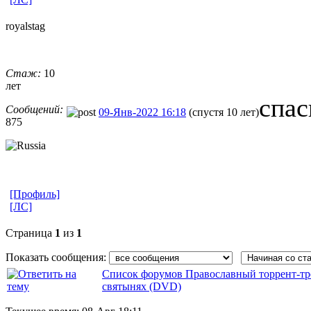
royalstag
Стаж:
10
лет
спас
Сообщений:
09-Янв-2022 16:18
(спустя 10 лет)
875
[Профиль]
[ЛС]
Страница
1
из
1
Показать сообщения:
Список форумов Православный торрент-тр
святынях (DVD)