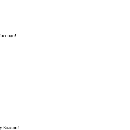
Господи!
ву Божию!