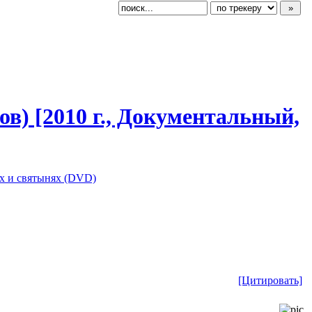
в) [2010 г., Документальн
​ый,
х и святынях (DVD)
[Цитировать]