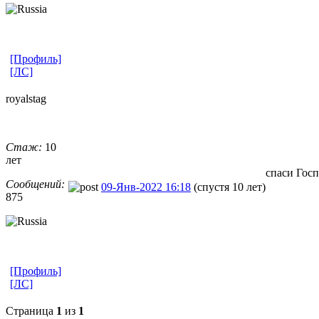
[Профиль]
[ЛС]
royalstag
Стаж:
10
лет
спаси Госп
Сообщений:
09-Янв-2022 16:18
(спустя 10 лет)
875
[Профиль]
[ЛС]
Страница
1
из
1