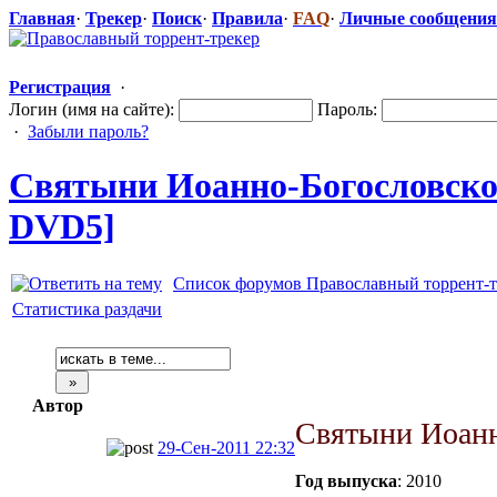
Главная
·
Трекер
·
Поиск
·
Правила
·
FAQ
·
Личные сообщения
Регистрация
·
Логин (имя на сайте):
Пароль:
·
Забыли пароль?
Святыни Иоанно-Богос
​ловск
DVD5]
Список форумов Православный торрент-т
Статистика раздачи
Автор
Святыни Иоанн
29-Сен-2011 22:32
Год выпуска
: 2010