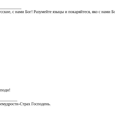
___________
сские, с нами Бог! Разумейте языцы и покаряйтеся, яко с нами Б
споди!
_________
емудрости-Страх Господень.