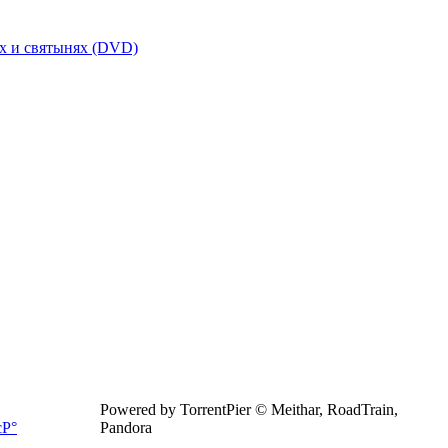
х и святынях (DVD)
Powered by TorrentPier © Meithar, RoadTrain,
Pandora