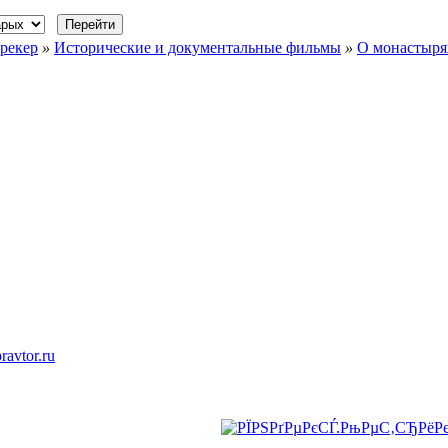
рекер
»
Исторические и документальные фильмы
»
О монастыря
ravtor.ru