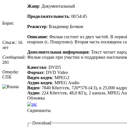
Жанр
: Документальный
Продолжительность
: 00:54:45
Борис
Режиссер
: Владимир Бочков
Описание
: Фильм состоит из двух частей. В перв
епархии (с. Пощупово). Вторая часть посвящена 
Стаж:
16
лет
Дополнительная информация
: Текст читает нар
Сообщений:
Фильм создан при участии и поддержке насельник
281
Качество
: DVD5
Откуда:
Формат
: DVD Video
СПБ
Видео кодек
: MPEG2
Аудио кодек
: MPEG Audio
Видео
: 7840 Кбит/сек, 720*576 (4:3), в 25,000 ка
Аудио
: 224 Кбит/сек, 48,0 КГц, 2 канала, MPEG Audio 
Обложка
Скриншоты
Download