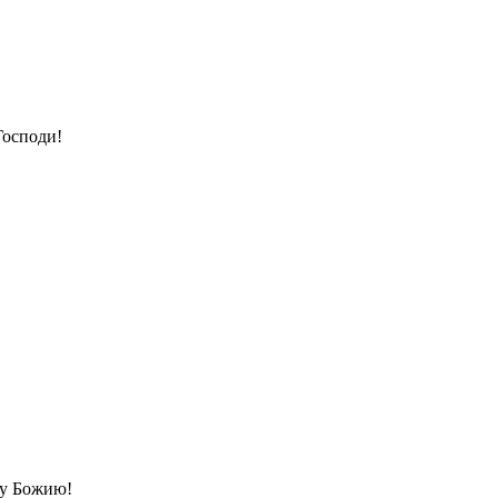
Господи!
ву Божию!