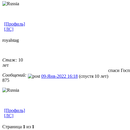
[Профиль]
[ЛС]
royalstag
Стаж:
10
лет
спаси Госп
Сообщений:
09-Янв-2022 16:18
(спустя 10 лет)
875
[Профиль]
[ЛС]
Страница
1
из
1