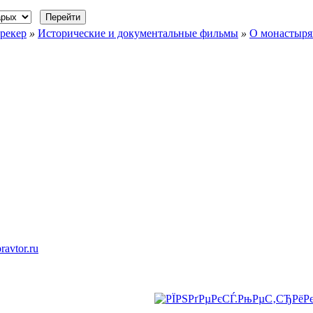
рекер
»
Исторические и документальные фильмы
»
О монастыря
ravtor.ru