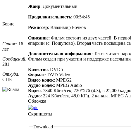
Жанр
: Документальный
Продолжительность
: 00:54:45
Борис
Режиссер
: Владимир Бочков
Описание
: Фильм состоит из двух частей. В перв
епархии (с. Пощупово). Вторая часть посвящена 
Стаж:
16
лет
Дополнительная информация
: Текст читает нар
Сообщений:
Фильм создан при участии и поддержке насельник
281
Качество
: DVD5
Откуда:
Формат
: DVD Video
СПБ
Видео кодек
: MPEG2
Аудио кодек
: MPEG Audio
Видео
: 7840 Кбит/сек, 720*576 (4:3), в 25,000 ка
Аудио
: 224 Кбит/сек, 48,0 КГц, 2 канала, MPEG Audio 
Обложка
Скриншоты
Download