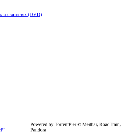
х и святынях (DVD)
Powered by TorrentPier © Meithar, RoadTrain,
Pandora