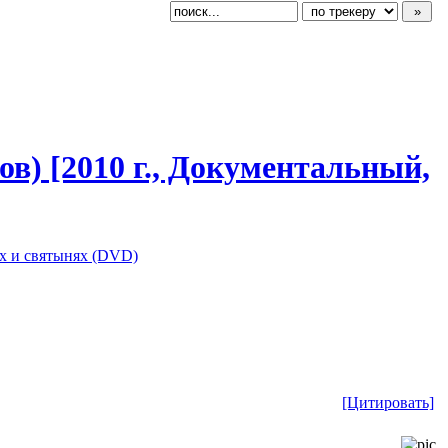
в) [2010 г., Документальн
​ый,
х и святынях (DVD)
[Цитировать]