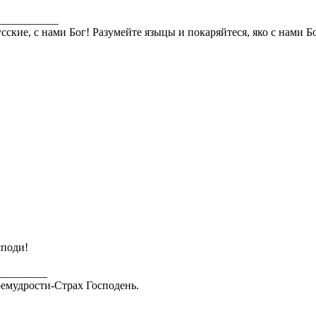
___________
сские, с нами Бог! Разумейте языцы и покаряйтеся, яко с нами Б
споди!
_________
емудрости-Страх Господень.