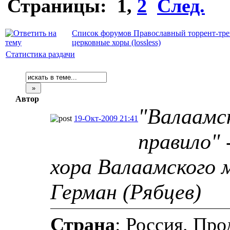
Страницы:
1
,
2
След.
Список форумов Православный торрент-тре
церковные хоры (lossless)
Статистика раздачи
Автор
"Валаамс
19-Окт-2009 21:41
правило" 
хора Валаамского 
Герман (Рябцев)
Страна
: Россия. Пр