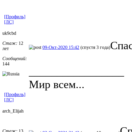
[Профиль]
[ЛС]
uk9cbd
Спа
Стаж:
12
09-Окт-2020 15:42
(спустя 3 года)
лет
Сообщений:
144
_________________
Мир всем...
[Профиль]
[ЛС]
arch_Elijah
Сп
Стаж:
13