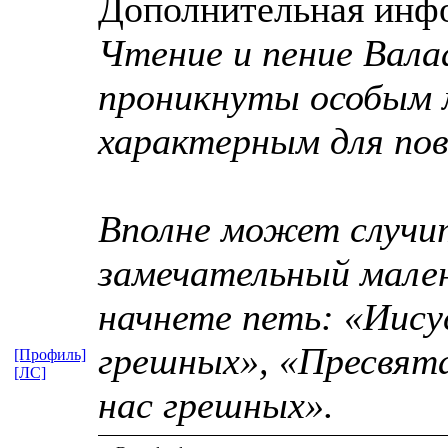
Дополнительная инф
Чтение и пение Вала
проникнуты особым 
характерным для пов
Вполне может случи
замечательный мален
начнете петь: «Иису
грешных», «Пресвята
[Профиль]
[ЛС]
нас грешных».