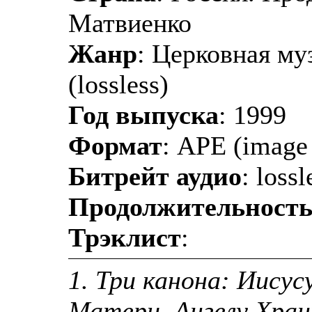
Матвиенко
Жанр
: Церковная му
(lossless)
Год выпуска
: 1999
Формат
: APE (image 
Битрейт аудио
: lossl
Продолжительност
Трэклист
:
1. Три канона: Иису
Матери, Ангелу Хра