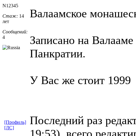
N12345
Валаамское монашес
Стаж:
14
лет
Сообщений:
Записано на Валааме 
4
Панкратии.
У Вас же стоит 1999
Последний раз редак
[Профиль]
[ЛС]
19:53), всего редакти