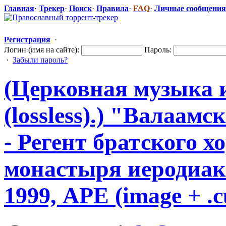
Главная
·
Трекер
·
Поиск
·
Правила
·
FAQ
·
Личные сообщения
Регистрация
·
Логин (имя на сайте):
Пароль:
·
Забыли пароль?
(Церковная музыка 
(lossless).) "Валаамс
​
- Регент братского х
монастыря иеродиако
1999, APE (image + .cu