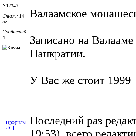
N12345
Валаамское монашес
Стаж:
14
лет
Сообщений:
Записано на Валааме 
4
Панкратии.
У Вас же стоит 1999
Последний раз редак
[Профиль]
[ЛС]
19:53), всего редакти