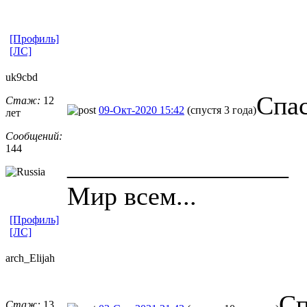
[Профиль]
[ЛС]
uk9cbd
Спа
Стаж:
12
09-Окт-2020 15:42
(спустя 3 года)
лет
Сообщений:
144
_________________
Мир всем...
[Профиль]
[ЛС]
arch_Elijah
Сп
Стаж:
13