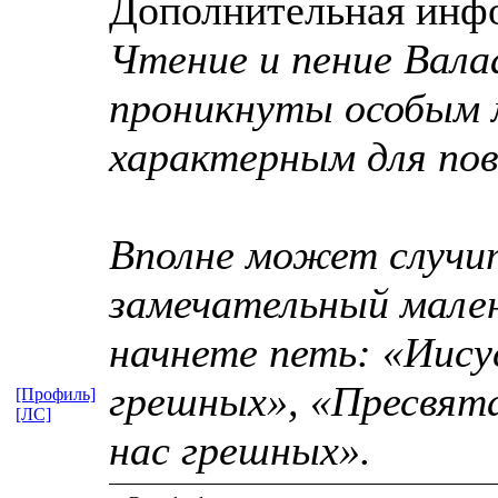
Дополнительная инф
Чтение и пение Вала
проникнуты особым 
характерным для пов
Вполне может случи
замечательный мален
начнете петь: «Иису
грешных», «Пресвята
[Профиль]
[ЛС]
нас грешных».