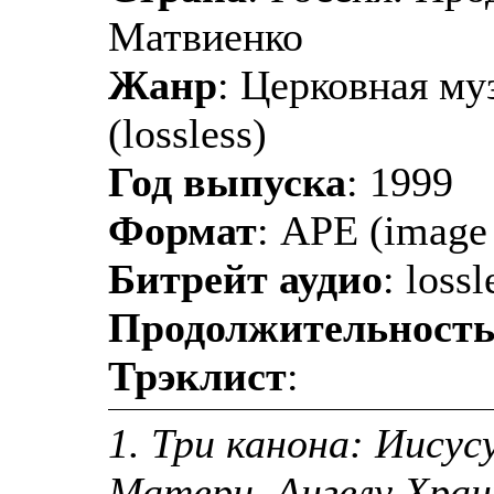
Матвиенко
Жанр
: Церковная му
(lossless)
Год выпуска
: 1999
Формат
: APE (image 
Битрейт аудио
: lossl
Продолжительност
Трэклист
:
1. Три канона: Иису
Матери, Ангелу Хра