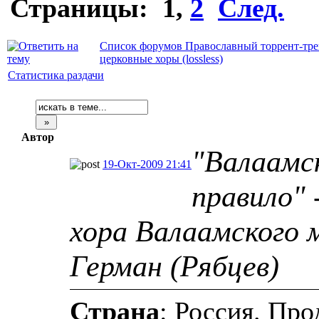
Страницы:
1
,
2
След.
Список форумов Православный торрент-тре
церковные хоры (lossless)
Статистика раздачи
Автор
"Валаамс
19-Окт-2009 21:41
правило" 
хора Валаамского 
Герман (Рябцев)
Страна
: Россия. Пр