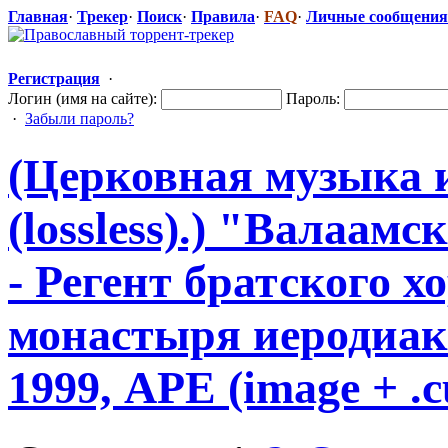
Главная
·
Трекер
·
Поиск
·
Правила
·
FAQ
·
Личные сообщения
Регистрация
·
Логин (имя на сайте):
Пароль:
·
Забыли пароль?
(Церковная музыка 
(lossless).) "Валаамс
​
- Регент братского х
монастыря иеродиако
1999, APE (image + .cu