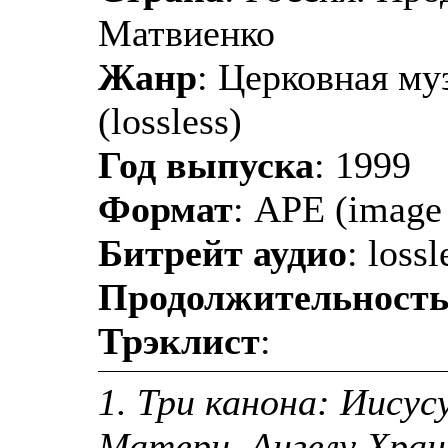
Матвиенко
Жанр
: Церковная му
(lossless)
Год выпуска
: 1999
Формат
: APE (image 
Битрейт аудио
: lossl
Продолжительност
Трэклист
:
1. Три канона: Иису
Матери, Ангелу Хра