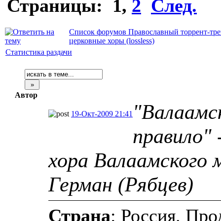
Страницы:
1
,
2
След.
Список форумов Православный торрент-тре
церковные хоры (lossless)
Статистика раздачи
Автор
"Валаамс
19-Окт-2009 21:41
правило" 
хора Валаамского 
Герман (Рябцев)
Страна
: Россия. Пр