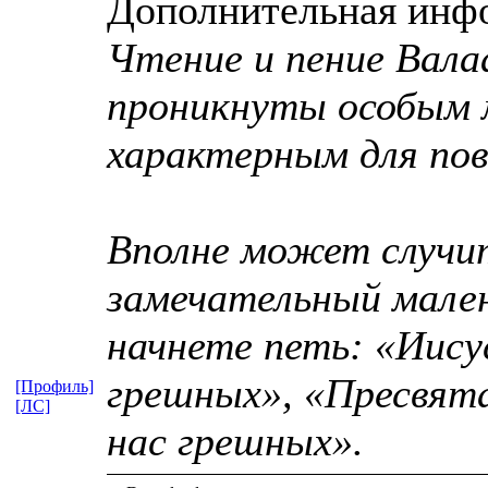
Дополнительная инф
Чтение и пение Вала
проникнуты особым 
характерным для пов
Вполне может случи
замечательный мален
начнете петь: «Иису
грешных», «Пресвята
[Профиль]
[ЛС]
нас грешных».