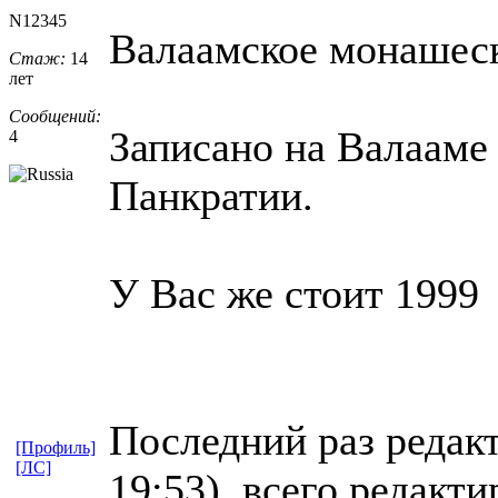
N12345
Валаамское монашес
Стаж:
14
лет
Сообщений:
Записано на Валааме 
4
Панкратии.
У Вас же стоит 1999
Последний раз редак
[Профиль]
[ЛС]
19:53), всего редакти