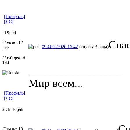
[Профиль]
[ЛС]
uk9cbd
Спа
Стаж:
12
09-Окт-2020 15:42
(спустя 3 года)
лет
Сообщений:
144
_________________
Мир всем...
[Профиль]
[ЛС]
arch_Elijah
Сп
Стаж:
13