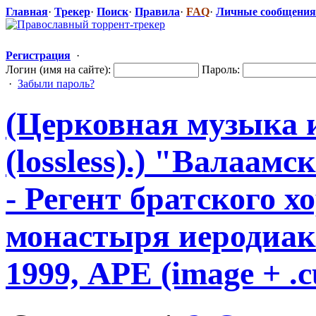
Главная
·
Трекер
·
Поиск
·
Правила
·
FAQ
·
Личные сообщения
Регистрация
·
Логин (имя на сайте):
Пароль:
·
Забыли пароль?
(Церковная музыка 
(lossless).) "Валаамс
​
- Регент братского х
монастыря иеродиако
1999, APE (image + .cu