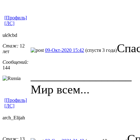
[Профиль]
[ЛС]
uk9cbd
Спа
Стаж:
12
09-Окт-2020 15:42
(спустя 3 года)
лет
Сообщений:
144
_________________
Мир всем...
[Профиль]
[ЛС]
arch_Elijah
Сп
Стаж:
13