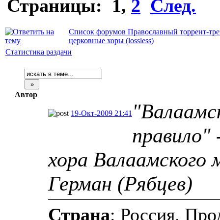
Страницы:
1
,
2
След.
Список форумов Православный торрент-тре
церковные хоры (lossless)
Статистика раздачи
Автор
"Валаамс
19-Окт-2009 21:41
правило" 
хора Валаамского 
Герман (Рябцев)
Страна
: Россия. Пр