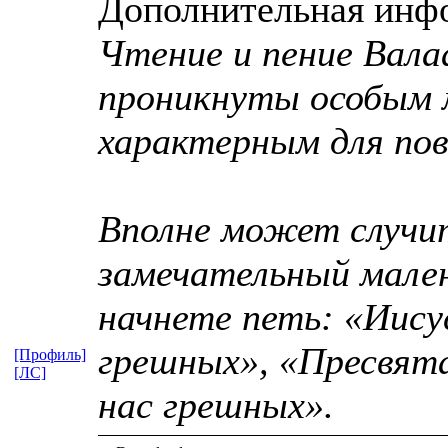
Дополнительная инф
Чтение и пение Вала
проникнуты особым 
характерным для пов
Вполне может случи
замечательный мален
начнете петь: «Иису
грешных», «Пресвята
[Профиль]
[ЛС]
нас грешных».