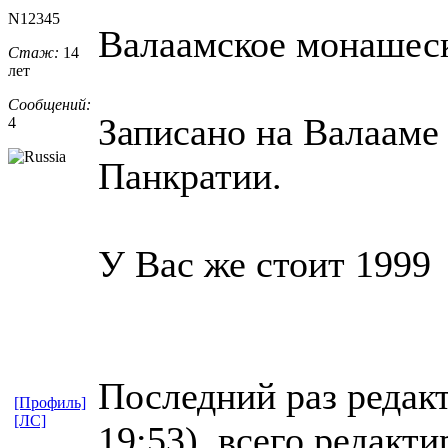
N12345
Валаамское монашес
Стаж:
14
лет
Сообщений:
Записано на Валааме 
4
Панкратии.
У Вас же стоит 1999
Последний раз редак
[Профиль]
[ЛС]
19:53), всего редакти