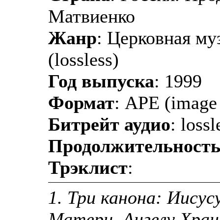
Матвиенко
Жанр
: Церковная му
(lossless)
Год выпуска
: 1999
Формат
: APE (image 
Битрейт аудио
: lossl
Продолжительност
Трэклист
:
1. Три канона: Иису
Матери, Ангелу Хра