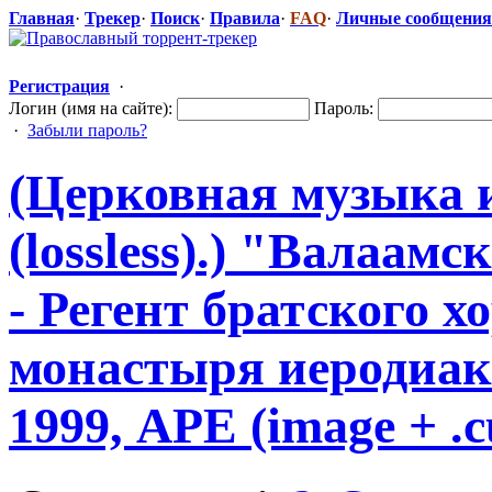
Главная
·
Трекер
·
Поиск
·
Правила
·
FAQ
·
Личные сообщения
Регистрация
·
Логин (имя на сайте):
Пароль:
·
Забыли пароль?
(Церковная музыка 
(lossless).) "Валаамс
​
- Регент братского х
монастыря иеродиако
1999, APE (image + .cu