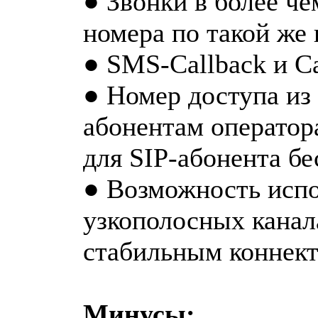
● Звонки в более че
номера по такой же 
● SMS-Callback и C
● Номер доступа из
абонентам оператора
для SIP-абонента бе
● Возможность испо
узкополосных канала
стабильным коннект
Минусы: