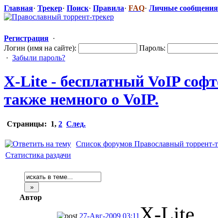
Главная
·
Трекер
·
Поиск
·
Правила
·
FAQ
·
Личные сообщения
Регистрация
·
Логин (имя на сайте):
Пароль:
·
Забыли пароль?
X-Lite - бесплатный VoIP соф
также немного о VoIP.
Страницы:
1
,
2
След.
Список форумов Православный торрент-т
Статистика раздачи
Автор
X-Lite
27-Авг-2009 03:11