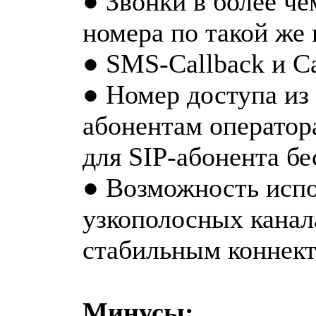
● Звонки в более че
номера по такой же 
● SMS-Callback и C
● Номер доступа из
абонентам оператора
для SIP-абонента бе
● Возможность испо
узкополосных канала
стабильным коннект
Минусы: