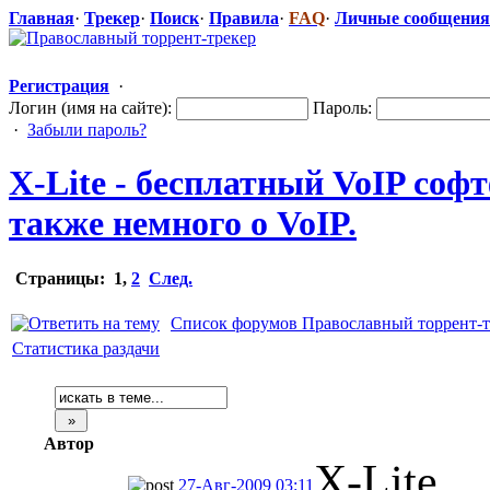
Главная
·
Трекер
·
Поиск
·
Правила
·
FAQ
·
Личные сообщения
Регистрация
·
Логин (имя на сайте):
Пароль:
·
Забыли пароль?
X-Lite - бесплатный VoIP соф
также немного о VoIP.
Страницы:
1
,
2
След.
Список форумов Православный торрент-т
Статистика раздачи
Автор
X-Lite
27-Авг-2009 03:11