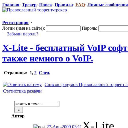
Главная
·
Трекер
·
Поиск
·
Правила
·
FAQ
·
Личные сообщения
Регистрация
·
Логин (имя на сайте):
Пароль:
·
Забыли пароль?
X-Lite - бесплатный VoIP соф
также немного о VoIP.
Страницы:
1
,
2
След.
Список форумов Православный торрент-т
Статистика раздачи
Автор
X-Lite
27-Авг-2009 03:11