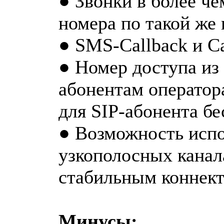
● Звонки в более че
номера по такой же 
● SMS-Callback и C
● Номер доступа из
абонентам оператора
для SIP-абонента бе
● Возможность испо
узкополосных канала
стабильным коннект
Минусы: