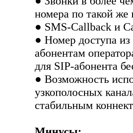
● Звонки в более че
номера по такой же 
● SMS-Callback и C
● Номер доступа из
абонентам оператора
для SIP-абонента бе
● Возможность испо
узкополосных канала
стабильным коннект
Минусы: