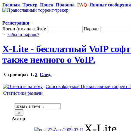
Главная
·
Трекер
·
Поиск
·
Правила
·
FAQ
·
Личные сообщения
Регистрация
·
Логин (имя на сайте):
Пароль:
·
Забыли пароль?
X-Lite - бесплатный VoIP соф
также немного о VoIP.
Страницы:
1
,
2
След.
Список форумов Православный торрент-т
Статистика раздачи
Автор
X-Lite
27-Авг-2009 03:11