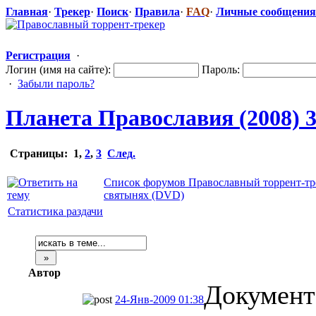
Главная
·
Трекер
·
Поиск
·
Правила
·
FAQ
·
Личные сообщения
Регистрация
·
Логин (имя на сайте):
Пароль:
·
Забыли пароль?
Планета Православия (2008) 
Страницы:
1
,
2
,
3
След.
Список форумов Православный торрент-тр
святынях (DVD)
Статистика раздачи
Автор
Документ
24-Янв-2009 01:38