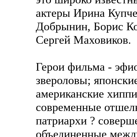
актеры Ирина Купче
Добрынин, Борис Ко
Сергей Маховиков.
Герои фильма - эфи
звероловы; японски
американские хиппи
современные отшель
патриархи ? соверш
объединенные межд