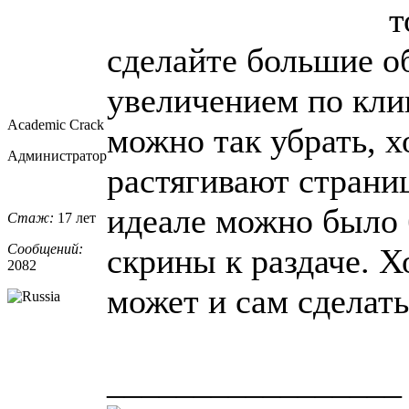
т
сделайте большие о
увеличением по кли
Academic Crack
можно так убрать, х
Администратор
растягивают страниц
идеале можно было
Стаж:
17 лет
Сообщений:
скрины к раздаче. Х
2082
может и сам сделать
_________________