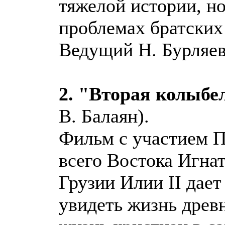
тяжелой истории, н
проблемах братских
Ведущий Н. Бурляев
2. "Вторая колыбе
В. Балаян).
Фильм с участием П
всего Востока Игна
Грузии Илии II дае
увидеть жизнь древ