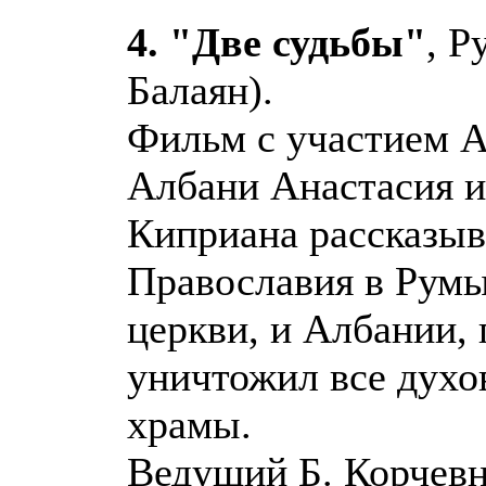
4. "Две судьбы"
, Р
Балаян).
Фильм с участием А
Албани Анастасия и
Киприана рассказыв
Православия в Румы
церкви, и Албании,
уничтожил все духов
храмы.
Ведущий Б. Корчевн