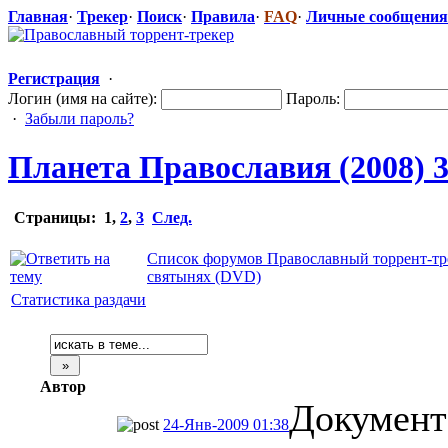
Главная
·
Трекер
·
Поиск
·
Правила
·
FAQ
·
Личные сообщения
Регистрация
·
Логин (имя на сайте):
Пароль:
·
Забыли пароль?
Планета Православия (2008) 
Страницы:
1
,
2
,
3
След.
Список форумов Православный торрент-тр
святынях (DVD)
Статистика раздачи
Автор
Документ
24-Янв-2009 01:38