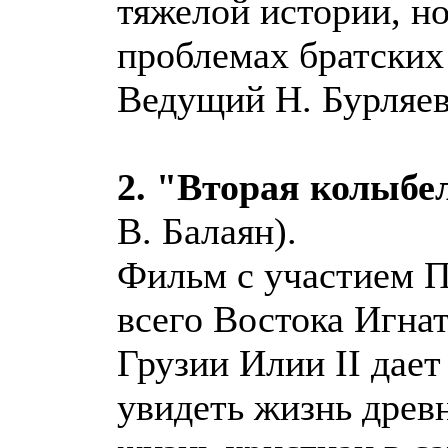
тяжелой истории, н
проблемах братских
Ведущий Н. Бурляев
2. "Вторая колыбе
В. Балаян).
Фильм с участием П
всего Востока Игна
Грузии Илии II дае
увидеть жизнь древ