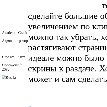
т
сделайте большие о
увеличением по кли
Academic Crack
можно так убрать, х
Администратор
растягивают страниц
идеале можно было
Стаж:
17 лет
Сообщений:
скрины к раздаче. Х
2082
может и сам сделать
_________________