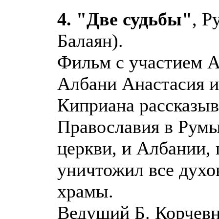
4. "Две судьбы"
, Р
Балаян).
Фильм с участием А
Албани Анастасия и
Киприана рассказыв
Православия в Румы
церкви, и Албании,
уничтожил все духов
храмы.
Ведущий Б. Корчевн