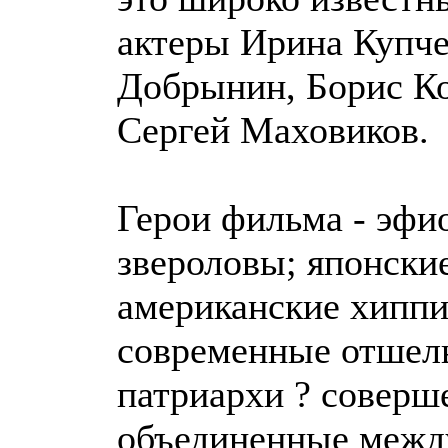
актеры Ирина Купче
Добрынин, Борис Ко
Сергей Маховиков.
Герои фильма - эфи
звероловы; японски
американские хиппи
современные отшель
патриархи ? соверш
объединенные межд