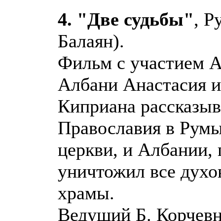
4. "Две судьбы"
, Р
Балаян).
Фильм с участием А
Албани Анастасия и
Киприана рассказыв
Православия в Румы
церкви, и Албании,
уничтожил все духов
храмы.
Ведущий Б. Корчевн