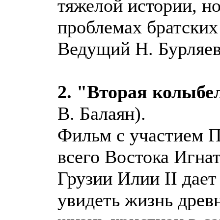
тяжелой истории, н
проблемах братских
Ведущий Н. Бурляев
2. "Вторая колыбе
В. Балаян).
Фильм с участием П
всего Востока Игна
Грузии Илии II дае
увидеть жизнь древ