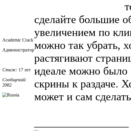
т
сделайте большие о
увеличением по кли
Academic Crack
можно так убрать, х
Администратор
растягивают страниц
идеале можно было
Стаж:
17 лет
Сообщений:
скрины к раздаче. Х
2082
может и сам сделать
_________________