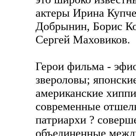
актеры Ирина Купче
Добрынин, Борис Ко
Сергей Маховиков.
Герои фильма - эфи
звероловы; японски
американские хиппи
современные отшель
патриархи ? соверш
объединенные межд