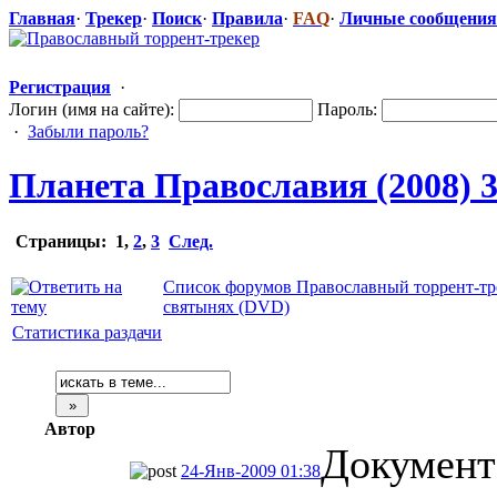
Главная
·
Трекер
·
Поиск
·
Правила
·
FAQ
·
Личные сообщения
Регистрация
·
Логин (имя на сайте):
Пароль:
·
Забыли пароль?
Планета Православия (2008) 
Страницы:
1
,
2
,
3
След.
Список форумов Православный торрент-тр
святынях (DVD)
Статистика раздачи
Автор
Документ
24-Янв-2009 01:38