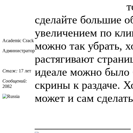
т
сделайте большие о
увеличением по кли
Academic Crack
можно так убрать, х
Администратор
растягивают страниц
идеале можно было
Стаж:
17 лет
Сообщений:
скрины к раздаче. Х
2082
может и сам сделать
_________________