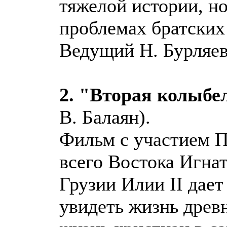
тяжелой истории, н
проблемах братских
Ведущий Н. Бурляев
2. "Вторая колыбе
В. Балаян).
Фильм с участием П
всего Востока Игна
Грузии Илии II дае
увидеть жизнь древ