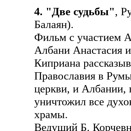
4. "Две судьбы"
, Р
Балаян).
Фильм с участием А
Албани Анастасия и
Киприана рассказыв
Православия в Румы
церкви, и Албании,
уничтожил все духов
храмы.
Ведущий Б. Корчевн