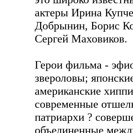
актеры Ирина Купче
Добрынин, Борис Ко
Сергей Маховиков.
Герои фильма - эфи
звероловы; японски
американские хиппи
современные отшель
патриархи ? соверш
объединенные межд