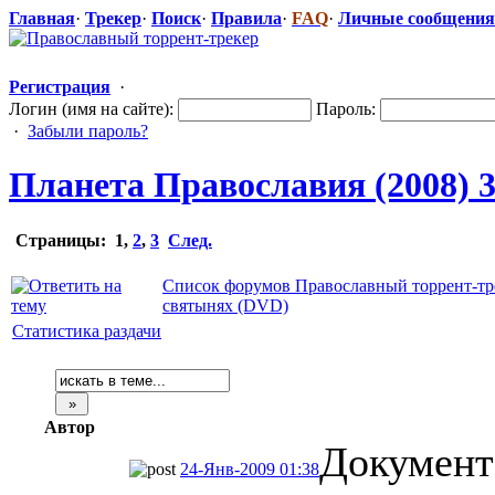
Главная
·
Трекер
·
Поиск
·
Правила
·
FAQ
·
Личные сообщения
Регистрация
·
Логин (имя на сайте):
Пароль:
·
Забыли пароль?
Планета Православия (2008) 
Страницы:
1
,
2
,
3
След.
Список форумов Православный торрент-тр
святынях (DVD)
Статистика раздачи
Автор
Документ
24-Янв-2009 01:38