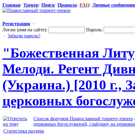
Главная
·
Трекер
·
Поиск
·
Правила
·
FAQ
·
Личные сообщения
Регистрация
·
Логин (имя на сайте):
Пароль:
·
Забыли пароль?
"Божеств
​енная Лит
Мелоди. Регент Див
(Украина.) [2010 г.,
церковных богослуж
Список форумов Православный торрент-трекер
церковных богослужений, слайдшоу на церковн
Статистика раздачи