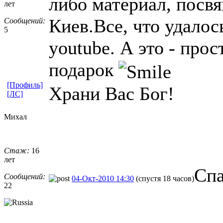
либо материал, посв
лет
Киев.Все, что удалос
Сообщений:
5
youtube. А это - про
подарок
[Профиль]
Храни Вас Бог!
[ЛС]
Михал
Стаж:
16
лет
Спа
Сообщений:
04-Окт-2010 14:30
(спустя 18 часов)
22