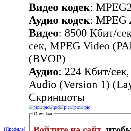
Видео кодек
: MPEG
Аудио кодек
: MPEG 
Видео
: 8500 Кбит/сек
сек, MPEG Video (PA
(BVOP)
Аудио
: 224 Кбит/сек
Audio (Version 1) (La
Скриншоты
Download
Войдите на сайт
, чтоб
[Профиль]