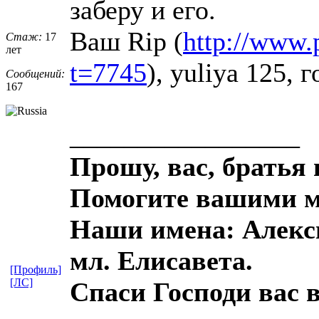
заберу и его.
Ваш Rip (
http://www.
Стаж:
17
лет
t=7745
), yuliya 125, 
Сообщений:
167
_________________
Прошу, вас, братья 
Помогите вашими м
Наши имена: Алекси
мл. Елисавета.
[Профиль]
[ЛС]
Спаси Господи вас в