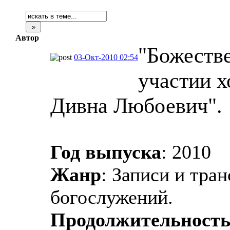
Автор
"Божеств
03-Окт-2010 02:54
участии х
Дивна Любоевич".
Год выпуска
: 2010
Жанр
: Записи и тра
богослужений.
Продолжительност