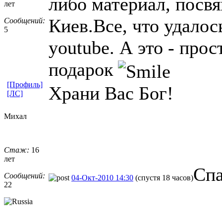
либо материал, посв
лет
Киев.Все, что удалос
Сообщений:
5
youtube. А это - про
подарок
[Профиль]
Храни Вас Бог!
[ЛС]
Михал
Стаж:
16
лет
Спа
Сообщений:
04-Окт-2010 14:30
(спустя 18 часов)
22