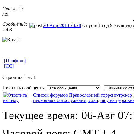
Стаж:
17
лет
Сообщений:
20-Апр-2013 23:28
(спустя 1 год 9 месяцев)
2563
[Профиль]
[ЛС]
Страница
1
из
1
Показать сообщения:
Список форумов Православный торрент-трекер
церковных богослужений, слайдшоу на церковн
Текущее время:
06-Авг 07:
Часовой пояс:
GMT + 4