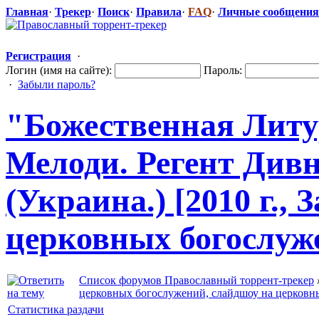
Главная
·
Трекер
·
Поиск
·
Правила
·
FAQ
·
Личные сообщения
Регистрация
·
Логин (имя на сайте):
Пароль:
·
Забыли пароль?
"Божеств
​енная Лит
Мелоди. Регент Див
(Украина.) [2010 г.,
церковных богослуж
Список форумов Православный торрент-трекер
церковных богослужений, слайдшоу на церковн
Статистика раздачи