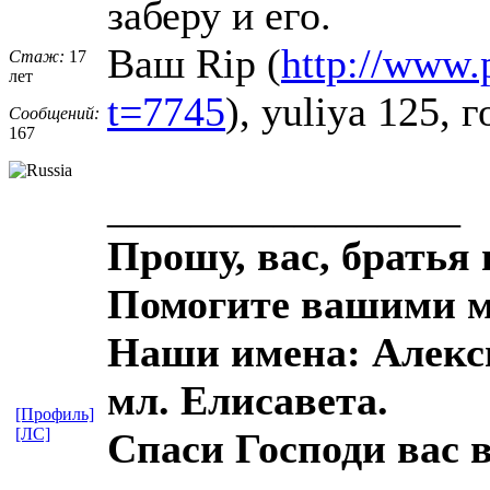
заберу и его.
Ваш Rip (
http://www.
Стаж:
17
лет
t=7745
), yuliya 125, 
Сообщений:
167
_________________
Прошу, вас, братья 
Помогите вашими м
Наши имена: Алекси
мл. Елисавета.
[Профиль]
[ЛС]
Спаси Господи вас в