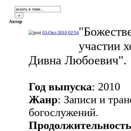
Автор
"Божеств
03-Окт-2010 02:54
участии х
Дивна Любоевич".
Год выпуска
: 2010
Жанр
: Записи и тра
богослужений.
Продолжительност