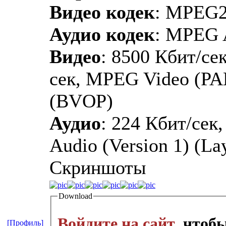
Видео кодек
: MPEG
Аудио кодек
: MPEG 
Видео
: 8500 Кбит/сек
сек, MPEG Video (PA
(BVOP)
Аудио
: 224 Кбит/сек
Audio (Version 1) (La
Скриншоты
Download
Войдите на сайт
, чтоб
[Профиль]