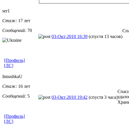
ser1
Стаж:
17 лет
Сообщений:
70
Спа
03-Окт-2010 16:39
(спустя 13 часов)
[Профиль]
[ЛС]
InnushkaU
Стаж:
16 лет
Спаси
Сообщений:
5
удало
03-Окт-2010 19:42
(спустя 3 часа)
Храни
[Профиль]
[ЛС]