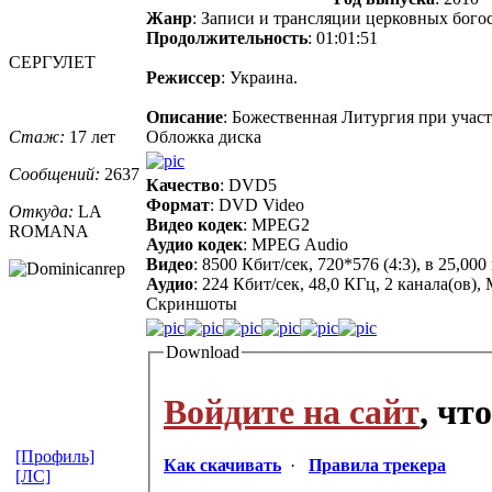
Жанр
: Записи и трансляции церковных бого
Продолжительность
: 01:01:51
СЕРГУЛЕТ
Режиссер
: Украина.
Описание
: Божественная Литургия при учас
Стаж:
17 лет
Обложка диска
Сообщений:
2637
Качество
: DVD5
Формат
: DVD Video
Откуда:
LA
Видео кодек
: MPEG2
ROMANA
Аудио кодек
: MPEG Audio
Видео
: 8500 Кбит/сек, 720*576 (4:3), в 25,0
Аудио
: 224 Кбит/сек, 48,0 КГц, 2 канала(ов),
Скриншоты
Download
Войдите на сайт
, чт
[Профиль]
Как скачивать
·
Правила трекера
[ЛС]