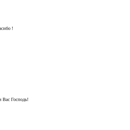
сибо !
 Вас Господь!