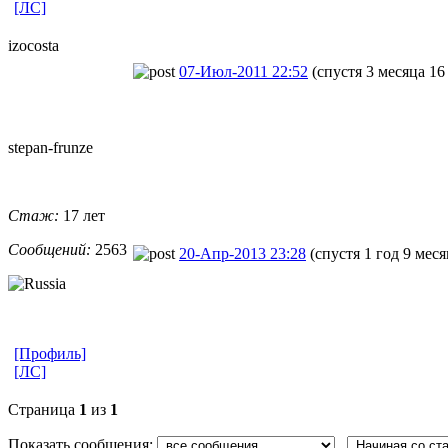
[ЛС]
izocosta
07-Июл-2011 22:52
(спустя 3 месяца 16
stepan-frunz
​e
Стаж:
17 лет
Сообщений:
2563
20-Апр-2013 23:28
(спустя 1 год 9 меся
[Профиль]
[ЛС]
Страница
1
из
1
Показать сообщения: