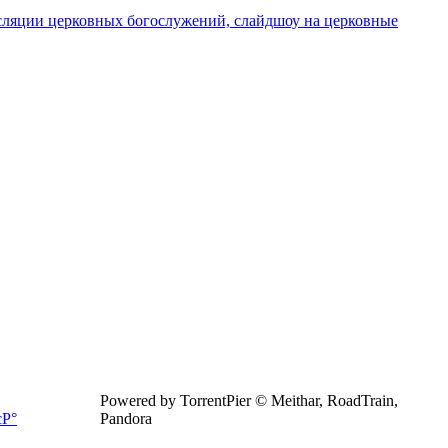
сляции церковных богослужений, слайдшоу на церковные
Powered by TorrentPier © Meithar, RoadTrain,
Pandora