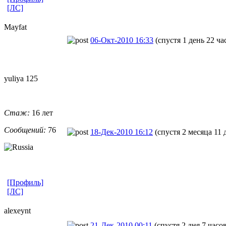
[ЛС]
Mayfat
06-Окт-2010 16:33
(спустя 1 день 22 ча
yuliya 125
Стаж:
16 лет
Сообщений:
76
18-Дек-2010 16:12
(спустя 2 месяца 11 
[Профиль]
[ЛС]
alexeynt
21-Дек-2010 00:11
(спустя 2 дня 7 часо