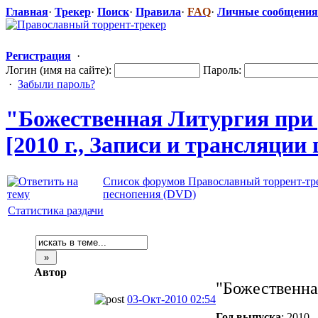
Главная
·
Трекер
·
Поиск
·
Правила
·
FAQ
·
Личные сообщения
Регистрация
·
Логин (имя на сайте):
Пароль:
·
Забыли пароль?
"Божеств
​енная Литургия при
[2010 г., Записи и трансляци
Список форумов Православный торрент-тр
песнопения (DVD)
Статистика раздачи
Автор
"Божественна
03-Окт-2010 02:54
Год выпуска
: 2010