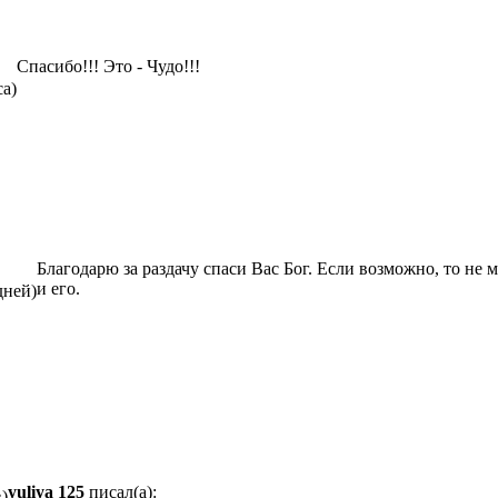
Спасибо!!! Это - Чудо!!!
са)
Благодарю за раздачу спаси Вас Бог. Если возможно, то не 
и его.
дней)
yuliya 125
писал(а):
в)