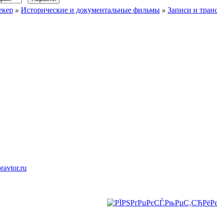
екер
»
Исторические и документальные фильмы
»
Записи и тран
ravtor.ru