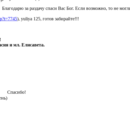
Благодарю за раздачу спаси Вас Бог. Если возможно, то не могл
hp?t=7745
), yuliya 125, готов забирайте!!!
!
сия и мл. Елисавета.
Спасибо!
ень)