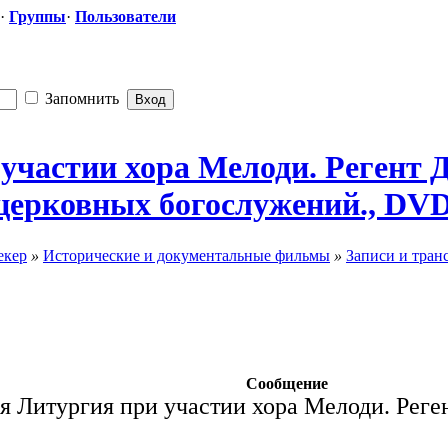
·
Группы
·
Пользователи
Запомнить
 участии хора Мелоди. Регент 
и церковных богослужений
​., DV
екер
»
Исторические и документальные фильмы
»
Записи и тран
Сообщение
я Литургия при участии хора Мелоди. Реге