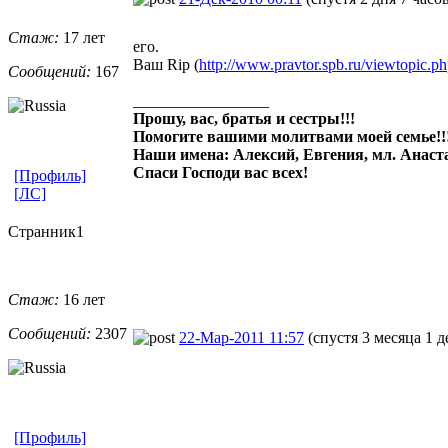
Стаж:
17 лет
его.
Ваш Rip (
http://www.pravtor.spb.ru/viewtopic.p
Сообщений:
167
_________________
Прошу, вас, братья и сестры!!!
Помогите вашими молитвами моей семье!!
Наши имена: Алексий, Евгения, мл. Анаста
Спаси Господи вас всех!
[Профиль]
[ЛС]
Странник1
Стаж:
16 лет
Сообщений:
2307
22-Мар-2011 11:57
(спустя 3 месяца 1 д
[Профиль]