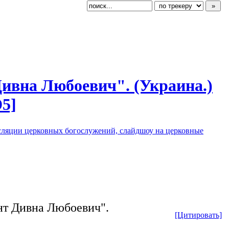
Дивна Любоевич". (Украина.)
D5]
сляции церковных богослужений, слайдшоу на церковные
нт Дивна Любоевич".
[Цитировать]