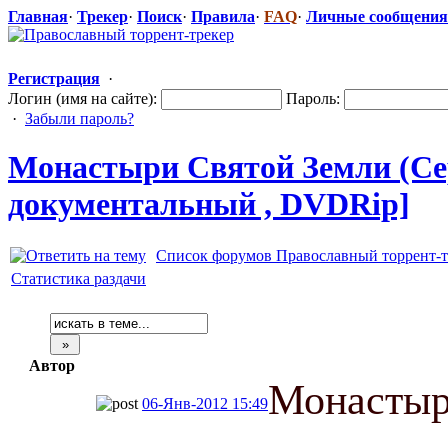
Главная
·
Трекер
·
Поиск
·
Правила
·
FAQ
·
Личные сообщения
Регистрация
·
Логин (имя на сайте):
Пароль:
·
Забыли пароль?
Монастыри Святой Земли (Сер
документальн
​ый , DVDRip]
Список форумов Православный торрент-т
Статистика раздачи
Автор
Монастыр
06-Янв-2012 15:49