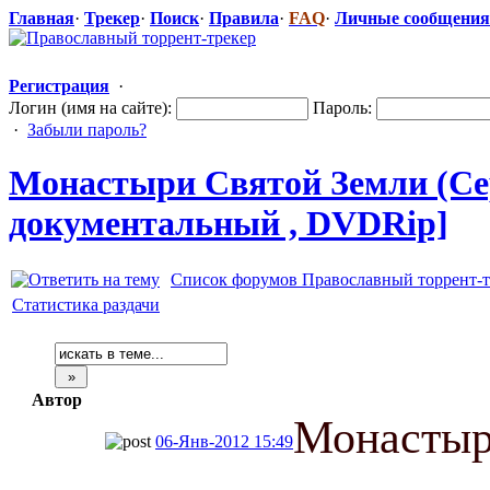
Главная
·
Трекер
·
Поиск
·
Правила
·
FAQ
·
Личные сообщения
Регистрация
·
Логин (имя на сайте):
Пароль:
·
Забыли пароль?
Монастыри Святой Земли (Сер
документальн
​ый , DVDRip]
Список форумов Православный торрент-т
Статистика раздачи
Автор
Монастыр
06-Янв-2012 15:49