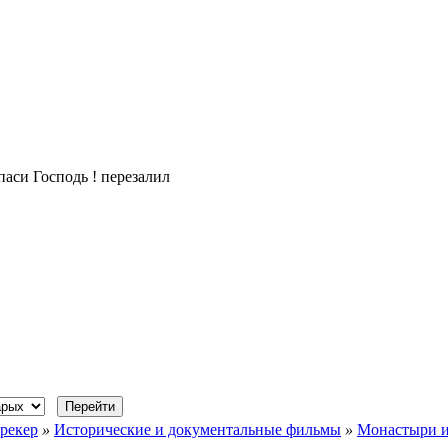
паси Господь ! перезалил
рекер
»
Исторические и документальные фильмы
»
Монастыри и