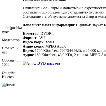
Описание
: Все Лавры и монастыри в окрестностях
составляли одно целое, одну отдельную пустыню, 
Основание в этой пустыне множества Лавр и мон
Дополнительная информация
: В фильме звучат
andrejpushka
ryov
Качество
: DVDRip
Формат
: AVI
Модератор
Видео кодек
: XviD
Аудио кодек
: MPEG Audio
Стаж:
17
Видео
: 1794 Кбит/сек, 720*544 (4:3), в 25,000 к
лет
Аудио
: 160 Кбит/сек, 48,0 КГц, 2 канала, MPEG Audio
Сообщений:
DVD-раздача
1056
Откуда:
Ижевск