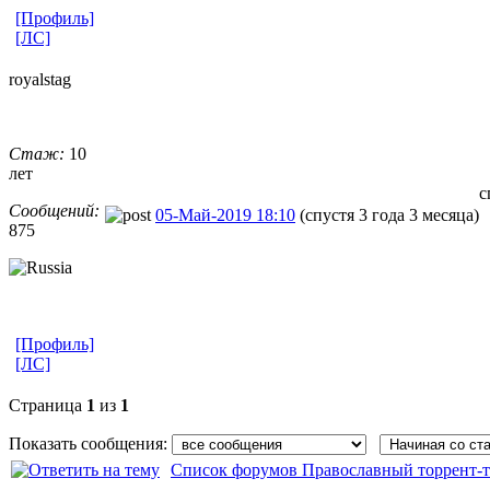
[Профиль]
[ЛС]
royalstag
Стаж:
10
лет
с
Сообщений:
05-Май-2019 18:10
(спустя 3 года 3 месяца)
875
[Профиль]
[ЛС]
Страница
1
из
1
Показать сообщения:
Список форумов Православный торрент-т