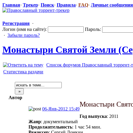
Главная
·
Трекер
·
Поиск
·
Правила
·
FAQ
·
Личные сообщения
Регистрация
·
Логин (имя на сайте):
Пароль:
·
Забыли пароль?
Монастыри Святой Земли (Сер
Список форумов Православный торрент-т
Статистика раздачи
Автор
Монастыри Свят
06-Янв-2012 15:49
Год выпуска
: 2011
Жанр
: документальный
Продолжительность
: 1 час 54 мин.
Режиссер
: Сергей Ломкин