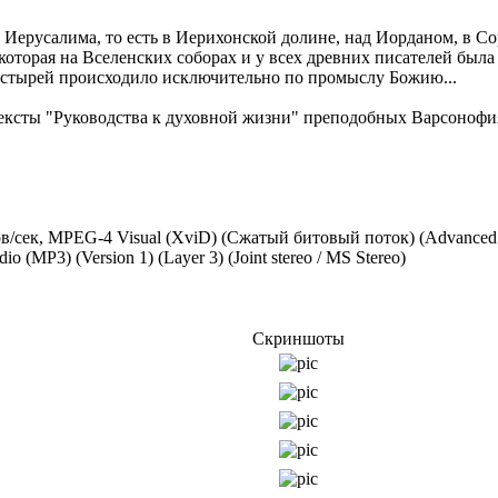
 Иерусалима, то есть в Иерихонской долине, над Иорданом, в С
которая на Вселенских соборах и у всех древних писателей был
астырей происходило исключительно по промыслу Божию...
 тексты "Руководства к духовной жизни" преподобных Варсонофи
адров/сек, MPEG-4 Visual (XviD) (Сжатый битовый поток) (Advanc
 (MP3) (Version 1) (Layer 3) (Joint stereo / MS Stereo)
Скриншоты