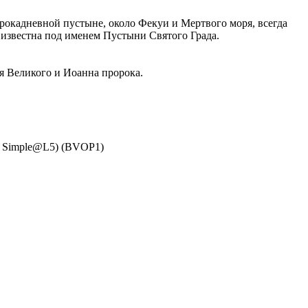
орокадневной пустыне, около Фекуи и Мертвого моря, всегда
а известна под именем Пустыни Святого Града.
я Великого и Иоанна пророка.
ed Simple@L5) (BVOP1)