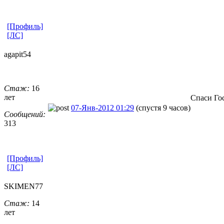
[Профиль]
[ЛС]
agapit54
Стаж:
16
лет
Спаси Го
07-Янв-2012 01:29
(спустя 9 часов)
Сообщений:
313
[Профиль]
[ЛС]
SKIMEN77
Стаж:
14
лет