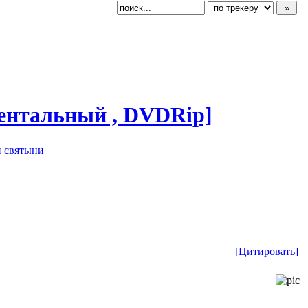
ментальн
​ый , DVDRip]
 святыни
[Цитировать]