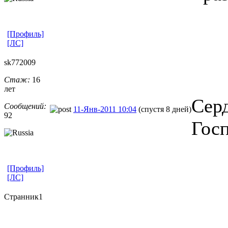
[Профиль]
[ЛС]
sk772009
Стаж:
16
лет
Серд
Сообщений:
11-Янв-2011 10:04
(спустя 8 дней)
92
Гос
[Профиль]
[ЛС]
Странник1