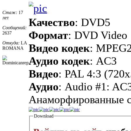
Стаж:
17
лет
Качество
: DVD5
Сообщений:
Формат
: DVD Video
2637
Откуда:
LA
Видео кодек
: MPEG
ROMANA
Аудио кодек
: AC3
Видео
: PAL 4:3 (720
Аудио
: Audio #1: AC
Анаморфированные 
Download