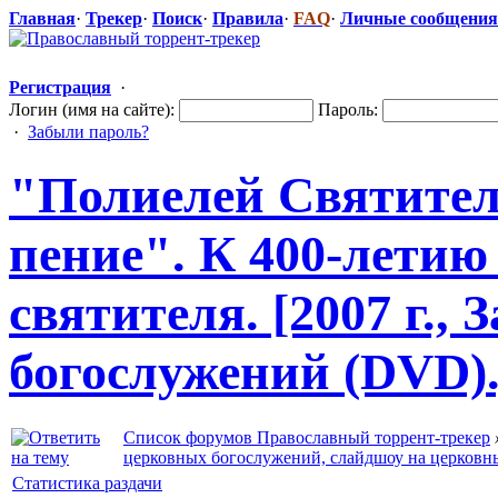
Главная
·
Трекер
·
Поиск
·
Правила
·
FAQ
·
Личные сообщения
Регистрация
·
Логин (имя на сайте):
Пароль:
·
Забыли пароль?
"Полиеле
​й Святите
пение". К 400-летию
святителя. [2007 г.,
богослужений
​ (DVD)
Список форумов Православный торрент-трекер
церковных богослужений, слайдшоу на церковн
Статистика раздачи