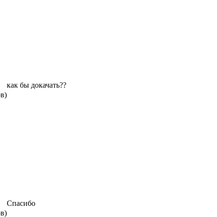
как бы докачать??
ов)
Спасибо
ов)