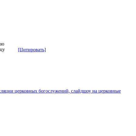
лю
рцу
[Цитировать]
сляции церковных богослужений, слайдшоу на церковные