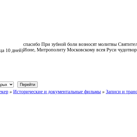
спасибо При зубной боли возносят молитвы Святите
Ионе, Митрополиту Московскому всея Руси чудотво
ца 10 дней)
екер
»
Исторические и документальные фильмы
»
Записи и тран