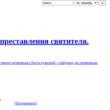
 преставления
​ святителя.
сляции церковных богослужений, слайдшоу на церковные
-
[Цитировать]