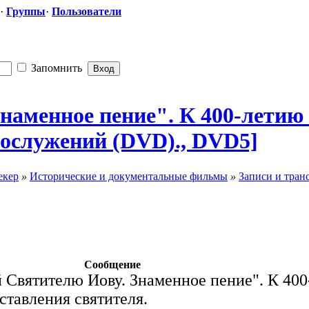
·
Группы
·
Пользователи
Запомнить
Знаменное пение". К 400-летию
огослужений
​ (DVD)., DVD5]
екер
»
Исторические и документальные фильмы
»
Записи и тран
Сообщение
 Святителю Иову. Знаменное пение". К 400
ставления святителя.