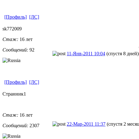
[Профиль]
[ЛС]
sk772009
Стаж:
16 лет
Сообщений:
92
11-Янв-2011 10:04
(спустя 8 дней)
[Профиль]
[ЛС]
Странник1
Стаж:
16 лет
22-Мар-2011 11:37
(спустя 2 меся
Сообщений:
2307