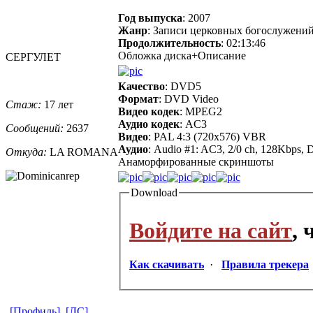
Год выпуска
: 2007
Жанр
: Записи церковных богослужени
Продолжительность
: 02:13:46
Обложка диска+Описание
СЕРГУЛЕТ
Качество
: DVD5
Формат
: DVD Video
Стаж:
17 лет
Видео кодек
: MPEG2
Аудио кодек
: AC3
Сообщений:
2637
Видео
: PAL 4:3 (720x576) VBR
Аудио
: Audio #1: AC3, 2/0 ch, 128Kbps, 
Откуда:
LA ROMANA
Анаморфированные скриншоты
Download
Войдите на сайт
,
Как скачивать
·
Правила трекера
[Профиль]
[ЛС]