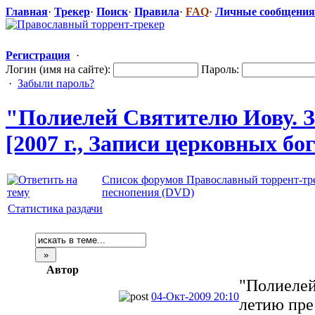
Главная
·
Трекер
·
Поиск
·
Правила
·
FAQ
·
Личные сообщения
Регистрация
·
Логин (имя на сайте):
Пароль:
·
Забыли пароль?
"Полиеле
​й Святителю Иову. 
[2007 г., Записи церковных б
Список форумов Православный торрент-тр
песнопения (DVD)
Статистика раздачи
Автор
"Полиелей
04-Окт-2009 20:10
летию пре