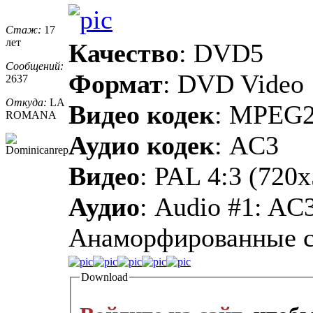
Стаж:
17
лет
Качество
: DVD5
Сообщений:
Формат
: DVD Video
2637
Откуда:
LA
Видео кодек
: MPEG
ROMANA
Аудио кодек
: AC3
Видео
: PAL 4:3 (720
Аудио
: Audio #1: AC
Анаморфированные 
Download