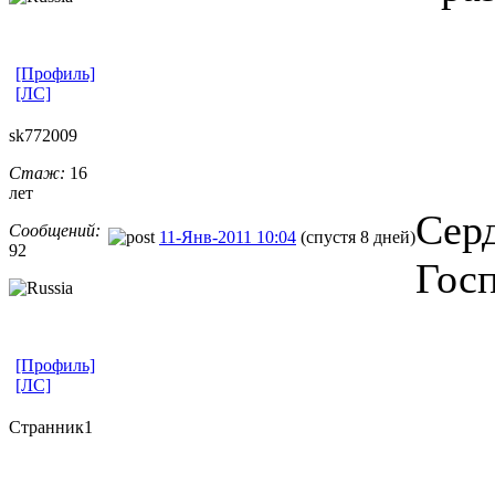
[Профиль]
[ЛС]
sk772009
Стаж:
16
лет
Серд
Сообщений:
11-Янв-2011 10:04
(спустя 8 дней)
92
Гос
[Профиль]
[ЛС]
Странник1