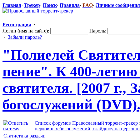
Главная
·
Трекер
·
Поиск
·
Правила
·
FAQ
·
Личные сообщения
Регистрация
·
Логин (имя на сайте):
Пароль:
·
Забыли пароль?
"Полиеле
​й Святите
пение". К 400-летию
святителя. [2007 г.,
богослужений
​ (DVD)
Список форумов Православный торрент-трекер
церковных богослужений, слайдшоу на церковн
Статистика раздачи