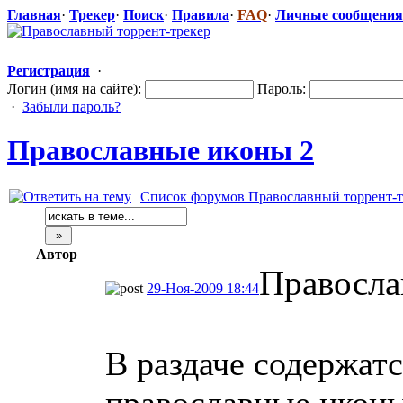
Главная
·
Трекер
·
Поиск
·
Правила
·
FAQ
·
Личные сообщения
Регистрация
·
Логин (имя на сайте):
Пароль:
·
Забыли пароль?
Православные
​ иконы 2
Список форумов Православный торрент-т
Автор
Правосла
29-Ноя-2009 18:44
В раздаче содержат
православные икон