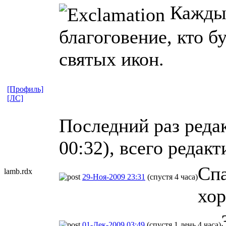
Каждый
благоговение, кто б
святых икон.
[Профиль]
[ЛС]
Последний раз реда
00:32), всего редакт
Спа
lamb.rdx
29-Ноя-2009 23:31
(спустя 4 часа)
хор
01-Дек-2009 03:49
(спустя 1 день 4 часа)