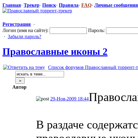
Главная
·
Трекер
·
Поиск
·
Правила
·
FAQ
·
Личные сообщения
Регистрация
·
Логин (имя на сайте):
Пароль:
·
Забыли пароль?
Православные
​ иконы 2
Список форумов Православный торрент-т
Автор
Правосла
29-Ноя-2009 18:44
В раздаче содержат
православные икон