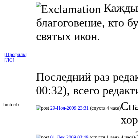
Каждый
благоговение, кто б
святых икон.
[Профиль]
[ЛС]
Последний раз реда
00:32), всего редакт
Спа
lamb.rdx
29-Ноя-2009 23:31
(спустя 4 часа)
хор
01-Дек-2009 03:49
(спустя 1 день 4 часа)