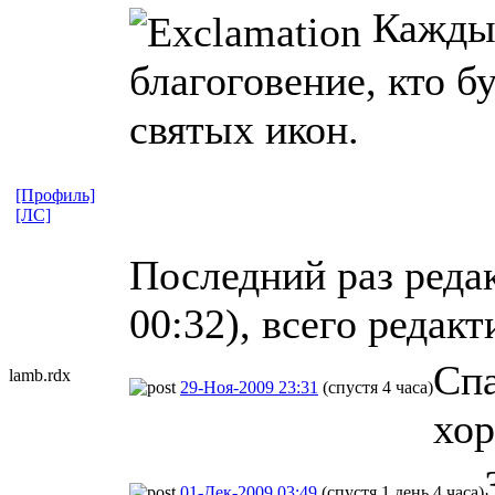
Каждый
благоговение, кто б
святых икон.
[Профиль]
[ЛС]
Последний раз реда
00:32), всего редакт
Спа
lamb.rdx
29-Ноя-2009 23:31
(спустя 4 часа)
хор
01-Дек-2009 03:49
(спустя 1 день 4 часа)