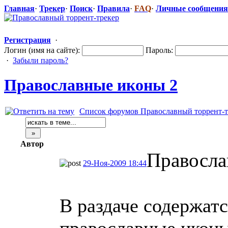
Главная
·
Трекер
·
Поиск
·
Правила
·
FAQ
·
Личные сообщения
Регистрация
·
Логин (имя на сайте):
Пароль:
·
Забыли пароль?
Православные
​ иконы 2
Список форумов Православный торрент-т
Автор
Правосла
29-Ноя-2009 18:44
В раздаче содержат
православные икон