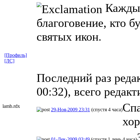
Каждый
благоговение, кто б
святых икон.
[Профиль]
[ЛС]
Последний раз реда
00:32), всего редакт
Спа
lamb.rdx
29-Ноя-2009 23:31
(спустя 4 часа)
хор
01-Дек-2009 03:49
(спустя 1 день 4 часа)