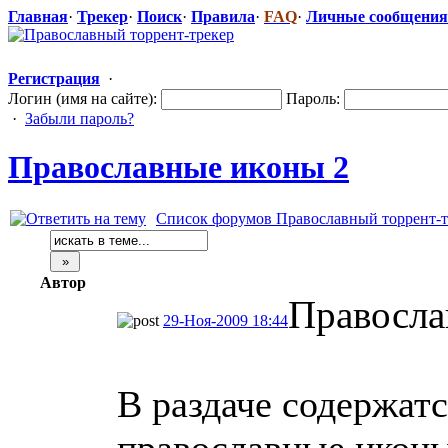
Главная
·
Трекер
·
Поиск
·
Правила
·
FAQ
·
Личные сообщения
Регистрация
·
Логин (имя на сайте):
Пароль:
·
Забыли пароль?
Православные
​ иконы 2
Список форумов Православный торрент-т
Автор
Правосла
29-Ноя-2009 18:44
В раздаче содержат
православные икон