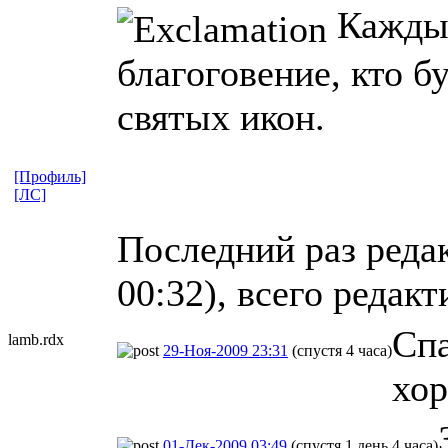
Каждый
благоговение, кто б
святых икон.
[Профиль]
[ЛС]
Последний раз реда
00:32), всего редакт
Спа
lamb.rdx
29-Ноя-2009 23:31
(спустя 4 часа)
хор
01-Дек-2009 03:49
(спустя 1 день 4 часа)