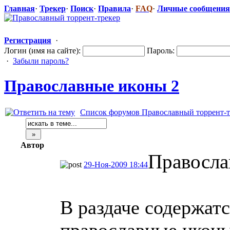
Главная
·
Трекер
·
Поиск
·
Правила
·
FAQ
·
Личные сообщения
Регистрация
·
Логин (имя на сайте):
Пароль:
·
Забыли пароль?
Православные
​ иконы 2
Список форумов Православный торрент-т
Автор
Правосла
29-Ноя-2009 18:44
В раздаче содержат
православные икон