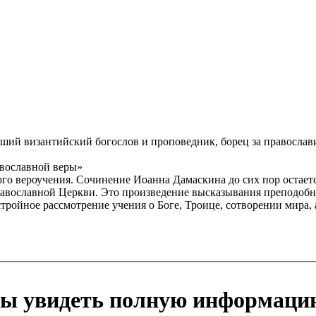
ий византийский богослов и проповедник, борец за православи
вославной веры»
ого вероучения. Сочинение Иоанна Дамаскина до сих пор остает
равославной Церкви. Это произведение высказывания преподоб
тройное рассмотрение учения о Боге, Троице, сотворении мира, а
бы увидеть полную информаци