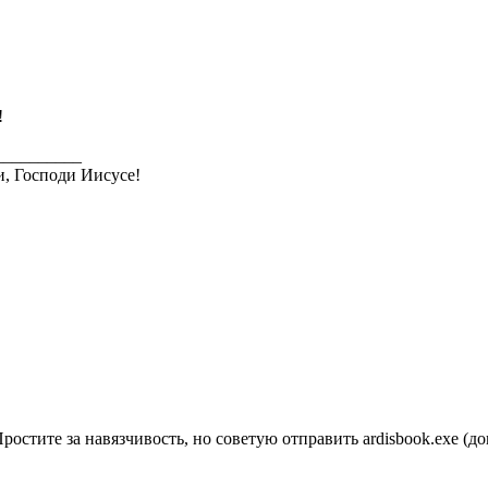
!
__________
и, Господи Иисусе!
ростите за навязчивость, но советую отправить ardisbook.exe (до