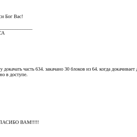
и Бог Вас!
______________
СА
у докачать часть 634. закачано 30 блоков из 64. когда докачивае
но в доступе.
ПАСИБО ВАМ!!!!!