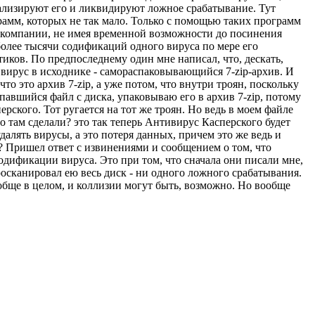
ализируют его и ликвидируют ложное срабатывание. Тут
рамм, которых не так мало. Только с помощью таких программ
 компании, не имея временной возможности до посинения
более тысячи содификаций одного вируса по мере его
тиков. По предпоследнему один мне написал, что, дескать,
 вирус в исходнике - самораспаковывающийся 7-zip-архив. И
что это архив 7-zip, а уже потом, что внутри троян, поскольку
павшийся файл с диска, упаковываю его в архив 7-zip, потому
ского. Тот ругается на тот же троян. Но ведь в моем файле
го там сделали? это так теперь Антивирус Касперского будет
алять вирусы, а это потеря данных, причем это же ведь и
е? Пришел ответ с извинениями и сообщением о том, что
модификации вируса. Это при том, что сначала они писали мне,
просканировал ею весь диск - ни одного ложного срабатывания.
обще в целом, и коллизии могут быть, возможно. Но вообще