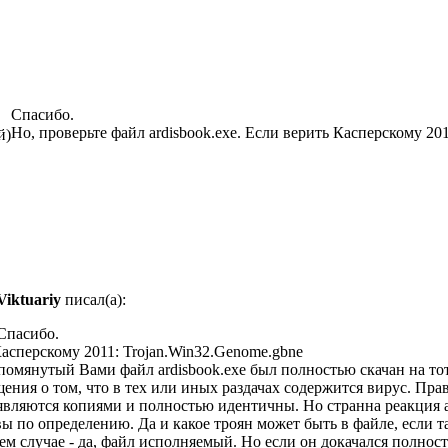
Спасибо.
Но, проверьте файл ardisbook.exe. Если верить Касперскому 20
й)
Viktuariy
писал(а):
Спасибо.
 Касперскому 2011: Trojan.Win32.Genome.gbne
упомянутый Вами файл ardisbook.exe был полностью скачан на то
ния о том, что в тех или иных раздачах содержится вирус. Пра
вляются копиями и полностью идентичны. Но странна реакция а
вы по определению. Да и какое троян может быть в файле, если
шем случае - да, файл исполняемый. Но если он докачался полнос