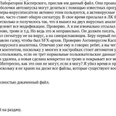
 Лаборатории Касперского, прислав им данный файл. Они проан
 оболочки автозапуска могут делаться с помощью известных прог
еры-вирусописатели активно этим пользуются, а активирусные
е, часто ставят общую сигнатуру. В свое время присылал в ЛК 
есколько и получилось так, что я вышел на двух вирусных анали
еделеяет все модификации. Проверяю. А я им изначально отсылал
оян, троян и т.д. Но ведь это ж неправильно. Он должен писать, 
ил сигнатуру не на вирус, а на самораспаковщик. Беру первый по
тавлю галку, чтобы был SFX-архив. Проверяю Антивирусом Каспер
 вирусного аналитика. Отвечаю уже ему и говорю: ребят, а вы че
 контентом, поскольку у многих в настройках стоит автоматом уд
 использовать, если он трет нормальные пользовательские данны
 удалена, а новая сделана конкретно на троян и покрывает все 
 Интересно, как это они не могут, если я могу? Я убил время и 
оскольку я не храню на диске все файлы, которые существуют во
олностью докаченный файл.
 на раздачу.