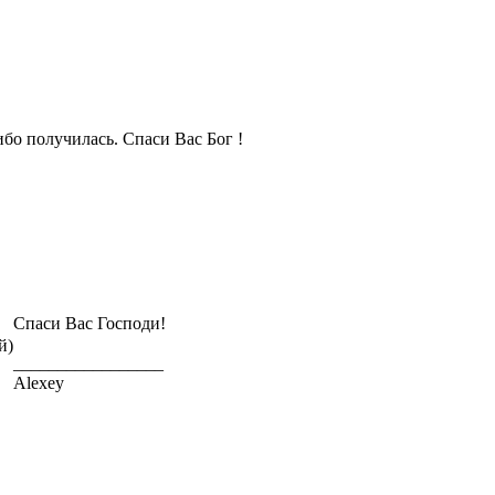
бо получилась. Спаси Вас Бог !
Спаси Вас Господи!
й)
_________________
Alexey