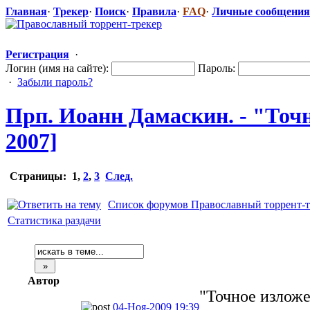
Главная
·
Трекер
·
Поиск
·
Правила
·
FAQ
·
Личные сообщения
Регистрация
·
Логин (имя на сайте):
Пароль:
·
Забыли пароль?
Прп. Иоанн Дамаскин. - "Точ
2007]
Страницы:
1
,
2
,
3
След.
Список форумов Православный торрент-т
Статистика раздачи
Автор
"Точное излож
04-Ноя-2009 19:39