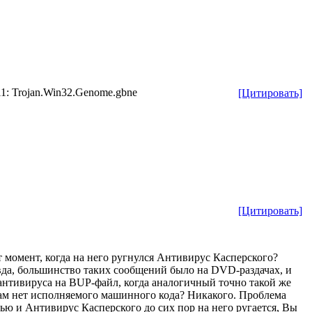
11: Trojan.Win32.Genome.gbne
[Цитировать]
[Цитировать]
т момент, когда на него ругнулся Антивирус Касперского?
вда, большинство таких сообщений было на DVD-раздачах, и
нтивируса на BUP-файл, когда аналогичный точно такой же
 там нет исполняемого машинного кода? Никакого. Проблема
тью и Антивирус Касперского до сих пор на него ругается, Вы