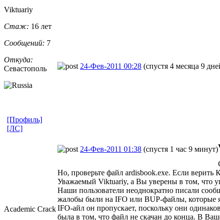
Viktuariy
Стаж:
16 лет
Сообщений:
7
Откуда:
24-Фев-2011 00:28
(спустя 4 месяца 9 дне
Севастополь
[Профиль]
[ЛС]
24-Фев-2011 01:38
(спустя 1 час 9 минут)
Но, проверьте файл ardisbook.exe. Если верить
Уважаемый Viktuariy, а Вы уверены в том, что 
Наши пользователи неоднократно писали сообще
жалобы были на IFO или BUP-файлы, которые я
IFO-айл он пропускает, поскольку они одинако
Academic Crack
была в том, что файл не скачан до конца. В Ва