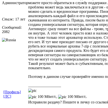
Администратор
можете просто обратиться в службу поддержки
проблема может ведь заключаться и в другом -
можно сделать и вредоносные программы. Пион
анализировать каждый файл и его происхождени
Стаж:
17 лет
скачивания из интернета. Правда, писем было н
создана универсальная сигнатура, которая опр
Сообщений:
Антивирус сразу пишет на все файлы - троян, тр
2082
он внутри. А этот человек просто взял и налож
что я тоже только этот архиватор использую. С
его нет. И тут мне приходит письмо от другого
рубить все нормальные архивы 7-zip с полезным
дескридитация самого продукта. Кто будет его
неверная сигнатура на самораспаковщик из базы
что не могут создать универсальную сигнатуру.
Такой результат может быть и субъективным, п
показательно.
Поэтому в данном случае проверяйте именно п
_________________
[Профиль]
[ЛС]
100 Мбит/с,
100 Мбит/с.
Исправили раздачу? Пишите в личку со ссылкой