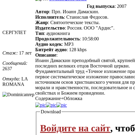
Год выпуска
: 2007
Автор
: Прп. Иоанн Дамаскин.
Исполнитель
: Станислав Федосов.
Жанр
: Святоотеческие тексты.
Издательство
: Россия. ООО "Ардис".
СЕРГУЛЕТ
Тип
: аудиокнига
Продолжительность
: 10:58:00
Аудио кодек
: MP3
Битрейт аудио
: 128 kbps
Стаж:
17 лет
Описание
:
Иоанн Дамаскин преподобный святой, крупнейш
Сообщений:
последних великих отцов Восточной церкви.
2637
Фундаментальный труд «Точное изложение пра
первое систематическое изложение православн
Откуда:
LA
источником основ христианского учения для п
ROMANA
морали и нравственности, последовательное и с
свойствах и Божием провидении.
Содержание+Обложка
Download
Войдите на сайт
, что