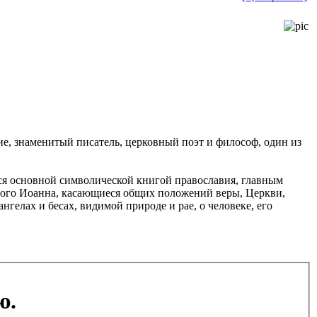
е, знаменитый писатель, церковный поэт и философ, один из
ся основной символической книгой православия, главным
ного Иоанна, касающиеся общих положений веры, Церкви,
нгелах и бесах, видимой природе и рае, о человеке, его
ю.