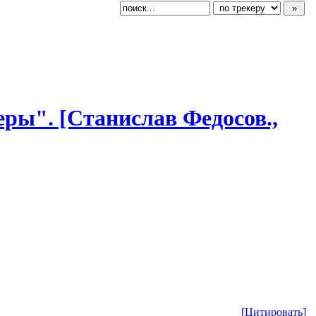
Веры". [Станислав Федосов.,
[Цитировать]