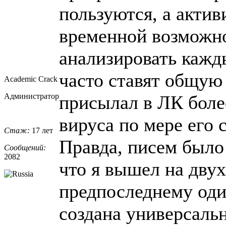
пользуются, а акти
временной возможн
анализировать кажд
часто ставят общую 
Academic Crack
Администратор
присылал в ЛК боле
вируса по мере его 
Стаж:
17 лет
Правда, писем было 
Сообщений:
2082
что я вышел на дву
предпоследнему один
создана универсальн