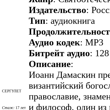
Издательство
: Рос
Тип
: аудиокнига
Продолжительност
Аудио кодек
: MP3
Битрейт аудио
: 128
Описание
:
Иоанн Дамаскин пр
византийский богосл
СЕРГУЛЕТ
православие, знаме
и философ, один из
Стаж:
17 лет