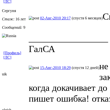
[ЛС]
Сергуня
С
02-Авг-2010 20:17
(спустя 6 месяцев)
Стаж:
16 лет
Сообщений:
9
_________________
ГалСА
[Профиль]
[ЛС]
не
15-Авг-2010 18:29
(спустя 12 дней)
за
uik
когда докачивает до
пишет ошибка! отказ
olgish