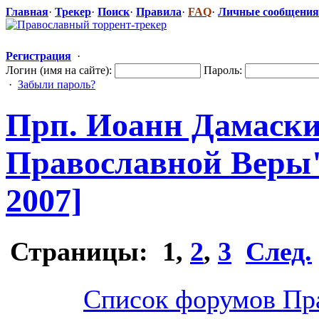
Главная
·
Трекер
·
Поиск
·
Правила
·
FAQ
·
Личные сообщения
Регистрация
·
Логин (имя на сайте):
Пароль:
·
Забыли пароль?
Прп. Иоанн Дамаскин
Православной
​ Веры
2007]
Страницы:
1
,
2
,
3
След.
Список форумов Пр