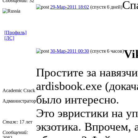
Сообщений:
32
Сп
29-Мар-2011 18:02
(спустя 6 дней)
[Профиль]
[ЛС]
Vi
30-Мар-2011 00:30
(спустя 6 часов)
Простите за навязчи
ardisbook.exe (дока
Academic Crack
было интересно.
Администратор
Это эвристики на у
Стаж:
17 лет
экзотика. Впрочем, 
Сообщений:
2082