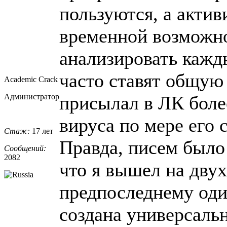
пользуются, а акти
временной возможн
анализировать кажд
часто ставят общую 
Academic Crack
Администратор
присылал в ЛК боле
вируса по мере его 
Стаж:
17 лет
Правда, писем было 
Сообщений:
2082
что я вышел на дву
предпоследнему один
создана универсальн