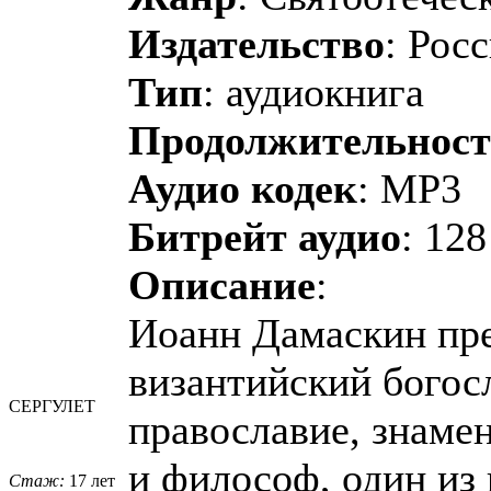
Издательство
: Рос
Тип
: аудиокнига
Продолжительност
Аудио кодек
: MP3
Битрейт аудио
: 128
Описание
:
Иоанн Дамаскин пр
византийский богосл
СЕРГУЛЕТ
православие, знаме
и философ, один из
Стаж:
17 лет