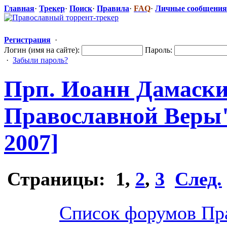
Главная
·
Трекер
·
Поиск
·
Правила
·
FAQ
·
Личные сообщения
Регистрация
·
Логин (имя на сайте):
Пароль:
·
Забыли пароль?
Прп. Иоанн Дамаскин
Православной
​ Веры
2007]
Страницы:
1
,
2
,
3
След.
Список форумов Пр