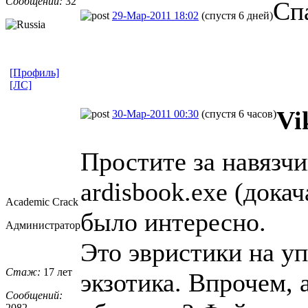
Сообщений:
32
Сп
29-Мар-2011 18:02
(спустя 6 дней)
[Профиль]
[ЛС]
Vi
30-Мар-2011 00:30
(спустя 6 часов)
Простите за навязчи
ardisbook.exe (дока
Academic Crack
было интересно.
Администратор
Это эвристики на у
Стаж:
17 лет
экзотика. Впрочем, 
Сообщений:
2082