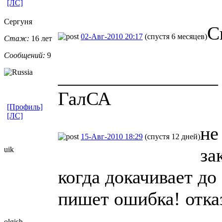
[ЛС]
Сергуня
С
02-Авг-2010 20:17
(спустя 6 месяцев)
Стаж:
16 лет
Сообщений:
9
_________________
ГалСА
[Профиль]
[ЛС]
не
15-Авг-2010 18:29
(спустя 12 дней)
за
uik
когда докачивает до
пишет ошибка! отказ
olgish