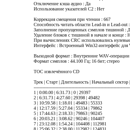
Отключение кэша аудио : Да
Использование указателей C2 : Нет
Коррекция смещения при чтении : 667
Способность читать области Lead-in и Lead-out 
Заполнение пропущенных сэмплов тишиной : 
Удаление блоков с тишиной в начале и конце : 
При вычислениях CRC использовались нулевые
Интерфейс : Встроенный Win32-интерфейс для
Выходной формат : Внутренние WAV-операции
Формат сэмплов : 44.100 Гц; 16 бит; стерео
TOC извлечённого CD
Трек | Старт | Длительность | Начальный сектор
------------------------------------------------------------------
1 | 0:00.00 | 6:31.73 | 0 | 29397
2 | 6:31.73 | 4:27.60 | 29398 | 49482
3 | 10:59.58 | 1:18.01 | 49483 | 55333
4 | 12:17.59 | 5:27.04 | 55334 | 79862
5 | 17:44.63 | 2:18.33 | 79863 | 90245
6 | 20:03.21 | 3:08.62 | 90246 | 104407
7 | 23:12.08 | 1:54.24 | 104408 | 112981
8 | 25:06.32 | 2:38.00 | 112982 | 124831