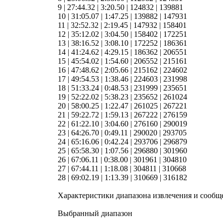
9 | 27:44.32 | 3:20.50 | 124832 | 139881
10 | 31:05.07 | 1:47.25 | 139882 | 147931
11 | 32:52.32 | 2:19.45 | 147932 | 158401
12 | 35:12.02 | 3:04.50 | 158402 | 172251
13 | 38:16.52 | 3:08.10 | 172252 | 186361
14 | 41:24.62 | 4:29.15 | 186362 | 206551
15 | 45:54.02 | 1:54.60 | 206552 | 215161
16 | 47:48.62 | 2:05.66 | 215162 | 224602
17 | 49:54.53 | 1:38.46 | 224603 | 231998
18 | 51:33.24 | 0:48.53 | 231999 | 235651
19 | 52:22.02 | 5:38.23 | 235652 | 261024
20 | 58:00.25 | 1:22.47 | 261025 | 267221
21 | 59:22.72 | 1:59.13 | 267222 | 276159
22 | 61:22.10 | 3:04.60 | 276160 | 290019
23 | 64:26.70 | 0:49.11 | 290020 | 293705
24 | 65:16.06 | 0:42.24 | 293706 | 296879
25 | 65:58.30 | 1:07.56 | 296880 | 301960
26 | 67:06.11 | 0:38.00 | 301961 | 304810
27 | 67:44.11 | 1:18.08 | 304811 | 310668
28 | 69:02.19 | 1:13.39 | 310669 | 316182
Характеристики диапазона извлечения и сообщ
Выбранный диапазон