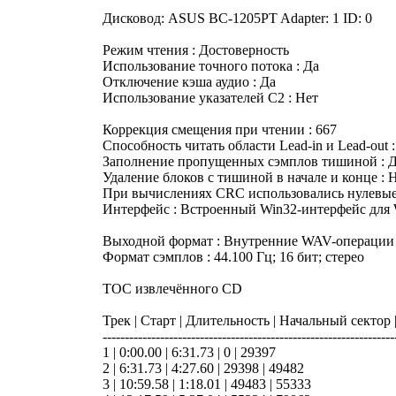
Дисковод: ASUS BC-1205PT Adapter: 1 ID: 0
Режим чтения : Достоверность
Использование точного потока : Да
Отключение кэша аудио : Да
Использование указателей C2 : Нет
Коррекция смещения при чтении : 667
Способность читать области Lead-in и Lead-out 
Заполнение пропущенных сэмплов тишиной : 
Удаление блоков с тишиной в начале и конце : 
При вычислениях CRC использовались нулевые
Интерфейс : Встроенный Win32-интерфейс для
Выходной формат : Внутренние WAV-операции
Формат сэмплов : 44.100 Гц; 16 бит; стерео
TOC извлечённого CD
Трек | Старт | Длительность | Начальный сектор
------------------------------------------------------------------
1 | 0:00.00 | 6:31.73 | 0 | 29397
2 | 6:31.73 | 4:27.60 | 29398 | 49482
3 | 10:59.58 | 1:18.01 | 49483 | 55333