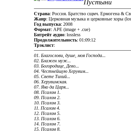
Пустыни
Страна
: Россия. Братство сщмч. Ермогена & 
Жанр
: Церковная музыка и церковные хоры (loss
Год выпуска
: 2008
Формат
: APE (image + .cue)
Битрейт аудио
: lossless
Продолжительность
: 01:09:12
Трэклист
:
01. Благослови, душе, моя Господа...
02. Блажен муж...
03. Богородице, Дево...
04. Честнейшую Херувим...
05. Свете Тихий...
06. Херувимская.
07. Яко да Царя...
08. Псалом 1.
09. Псалом 2.
10. Псалом 3.
11. Псалом 4.
12. Псалом 5.
13. Псалом 6.
14. Псалом 7.
15. Псалом 8.