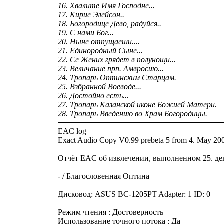
16. Хвалите Имя Господне...
17. Кирие Элейсон..
18. Богородице Дево, радуйся..
19. С нами Бог...
20. Ныне отпущаеши....
21. Единородный Сыне...
22. Се Жених грядет в полунощи...
23. Величание прп. Амвросию...
24. Тропарь Оптинским Старцам.
25. Взбранной Воеводе...
26. Достойно есть...
27. Тропарь Казанской иконе Божией Матери.
28. Тропарь Введению во Храм Богородицы.
EAC log
Exact Audio Copy V0.99 prebeta 5 from 4. May 20
Отчёт EAC об извлечении, выполненном 25. дек
- / Благословенная Оптина
Дисковод: ASUS BC-1205PT Adapter: 1 ID: 0
Режим чтения : Достоверность
Использование точного потока : Да