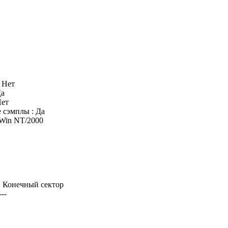
: Нет
Да
Нет
 сэмплы : Да
 Win NT/2000
 | Конечный сектор
---