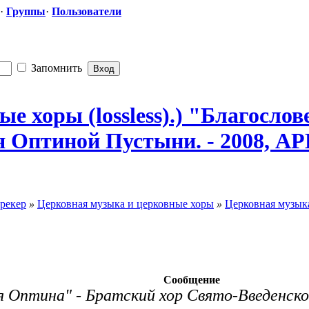
·
Группы
·
Пользователи
Запомнить
 хоры (lossless).) "Благосл
​о
 Оптиной Пустыни. - 2008, APE (
рекер
»
Церковная музыка и церковные хоры
»
Церковная музыка
Сообщение
я Оптина" - Братский хор Свято-Введенс