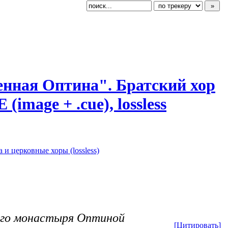
венная Оптина". Братский хор
image + .cue), lossless
 и церковные хоры (lossless)
кого монастыря Оптиной
[Цитировать]