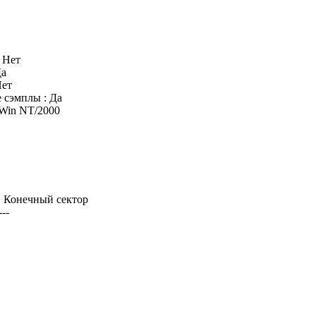
: Нет
Да
Нет
 сэмплы : Да
 Win NT/2000
 | Конечный сектор
---