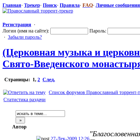
Главная
·
Трекер
·
Поиск
·
Правила
·
FAQ
·
Личные сообщения
Регистрация
·
Логин (имя на сайте):
Пароль:
·
Забыли пароль?
(Церковная музыка и церковные
Свято-Введен
​ского монастыря
Страницы:
1
,
2
След.
Список форумов Православный торрент-т
Статистика раздачи
Автор
"Благословенна
27-Дек-2009 12:26