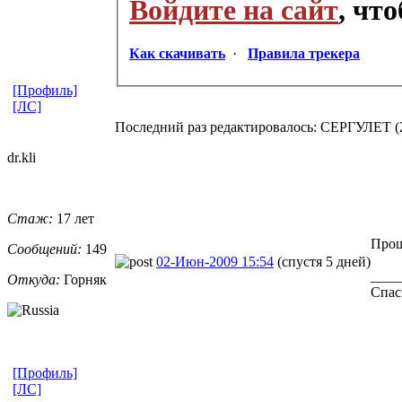
Войдите на сайт
, чт
Как скачивать
·
Правила трекера
[Профиль]
[ЛС]
Последний раз редактировалось: СЕРГУЛЕТ (20
dr.kli
Стаж:
17 лет
Прош
Сообщений:
149
02-Июн-2009 15:54
(спустя 5 дней)
____
Откуда:
Горняк
Спас
[Профиль]
[ЛС]