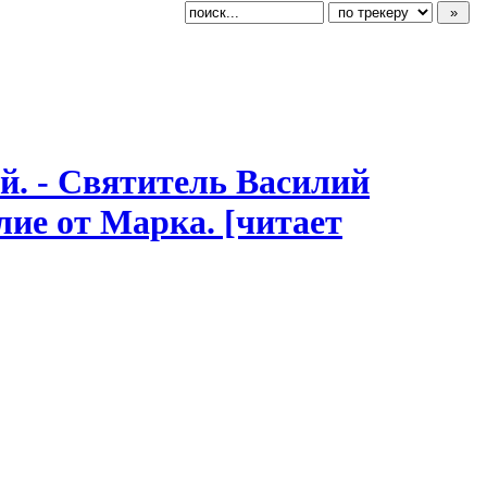
й.
​ - Святитель Василий
елие от Марка. [читает