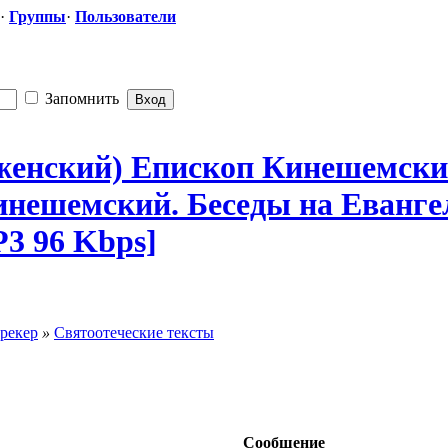
·
Группы
·
Пользователи
Запомнить
женск
​ий) Епископ Кинешемски
Кинешемский.
​ Беседы на Еванг
P3 96 Kbps]
рекер
»
Святоотеческие тексты
Сообщение