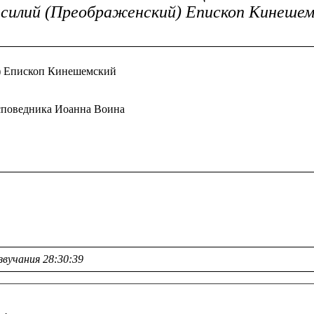
силий (Преображенский) Епископ Кинешемс
й) Епископ Кинешемский
 исповедника Иоанна Воина
звучания 28:30:39