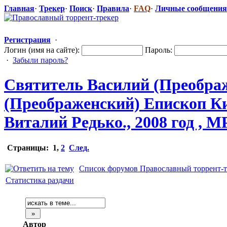
Главная
·
Трекер
·
Поиск
·
Правила
·
FAQ
·
Личные сообщения
Регистрация
·
Логин (имя на сайте):
Пароль:
·
Забыли пароль?
Святитель Василий (Преобра
(Преображенск
​ий) Епископ 
Виталий Редько., 2008 год , M
Страницы:
1
,
2
След.
Список форумов Православный торрент-т
Статистика раздачи
Автор