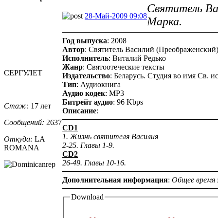
Святитель Ва
28-Май-2009 09:08
Марка.
Год выпуска
: 2008
Автор
: Святитель Василий (Преображенски
Исполнитель
: Виталий Редько
Жанр
: Святоотеческие тексты
СЕРГУЛЕТ
Издательство
: Беларусь. Студия во имя Св.
Тип
: Аудиокнига
Аудио кодек
: MP3
Битрейт аудио
: 96 Kbps
Стаж:
17 лет
Описание
:
Сообщений:
2637
CD1
1. Жизнь святителя Василия
Откуда:
LA
2-25. Главы 1-9.
ROMANA
CD2
26-49. Главы 10-16.
Дополнительная информация
:
Общее время 
Download