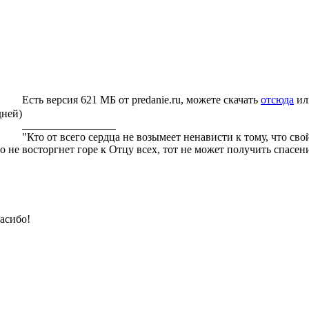
Есть версия 621 МБ от predanie.ru, можете скачать
отсюда
ил
дней)
_________________
"Кто от всего сердца не возымеет ненависти к тому, что св
го не восторгнет горе к Отцу всех, тот не может получить спасе
асибо!