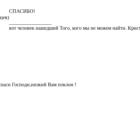
СПАСИБО!
яцев)
_________________
вот человек нашедший Того, кого мы не можем найти. Кри
паси Господи,низкий Вам поклон !