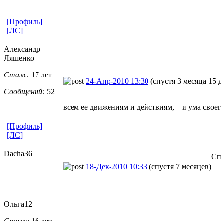
[Профиль]
[ЛС]
Александр
Ляшенко
Стаж:
17 лет
24-Апр-2010 13:30
(спустя 3 месяца 15 
Сообщений:
52
всем ее движениям и действиям, – и ума свое
[Профиль]
[ЛС]
Dacha36
Сп
18-Дек-2010 10:33
(спустя 7 месяцев)
Ольга12
Стаж:
16 лет