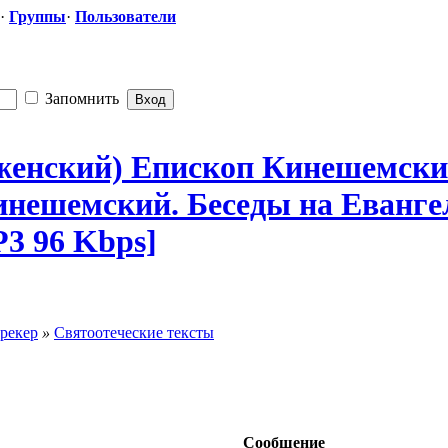
·
Группы
·
Пользователи
Запомнить
женск
​ий) Епископ Кинешемски
Кинешемский.
​ Беседы на Еванг
P3 96 Kbps]
рекер
»
Святоотеческие тексты
Сообщение