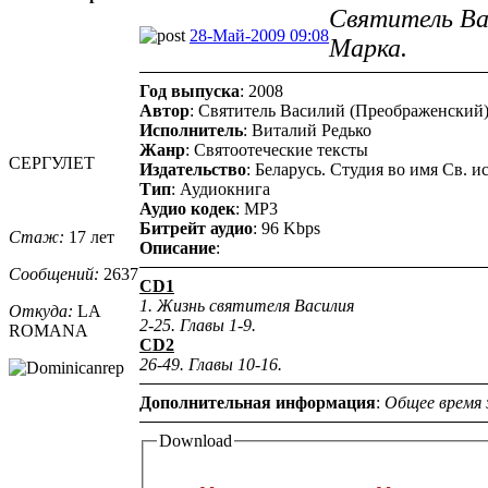
Святитель Ва
28-Май-2009 09:08
Марка.
Год выпуска
: 2008
Автор
: Святитель Василий (Преображенски
Исполнитель
: Виталий Редько
Жанр
: Святоотеческие тексты
СЕРГУЛЕТ
Издательство
: Беларусь. Студия во имя Св.
Тип
: Аудиокнига
Аудио кодек
: MP3
Битрейт аудио
: 96 Kbps
Стаж:
17 лет
Описание
:
Сообщений:
2637
CD1
1. Жизнь святителя Василия
Откуда:
LA
2-25. Главы 1-9.
ROMANA
CD2
26-49. Главы 10-16.
Дополнительная информация
:
Общее время 
Download