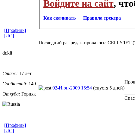
Войдите на сайт
, чт
Как скачивать
·
Правила трекера
[Профиль]
[ЛС]
Последний раз редактировалось: СЕРГУЛЕТ (20
dr.kli
Стаж:
17 лет
Прош
Сообщений:
149
02-Июн-2009 15:54
(спустя 5 дней)
____
Откуда:
Горняк
Спас
[Профиль]
[ЛС]