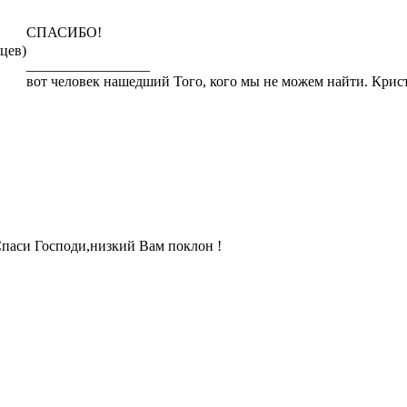
СПАСИБО!
яцев)
_________________
вот человек нашедший Того, кого мы не можем найти. Кри
паси Господи,низкий Вам поклон !