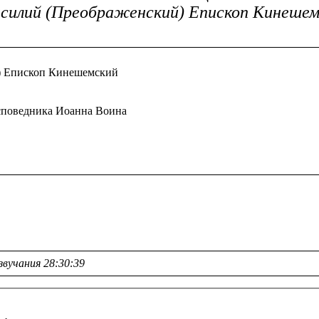
силий (Преображенский) Епископ Кинешемс
й) Епископ Кинешемский
 исповедника Иоанна Воина
звучания 28:30:39