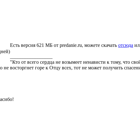
Есть версия 621 МБ от predanie.ru, можете скачать
отсюда
ил
дней)
_________________
"Кто от всего сердца не возымеет ненависти к тому, что св
го не восторгнет горе к Отцу всех, тот не может получить спасе
асибо!