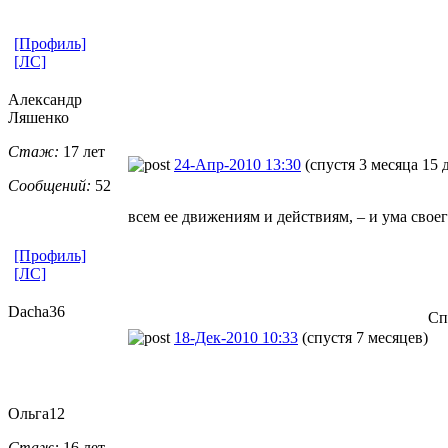
[Профиль]
[ЛС]
Александр
Ляшенко
Стаж:
17 лет
24-Апр-2010 13:30
(спустя 3 месяца 15 
Сообщений:
52
всем ее движениям и действиям, – и ума свое
[Профиль]
[ЛС]
Dacha36
Сп
18-Дек-2010 10:33
(спустя 7 месяцев)
Ольга12
Стаж:
16 лет