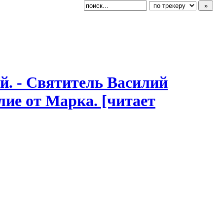
й.
​ - Святитель Василий
елие от Марка. [читает