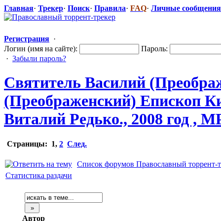
Главная
·
Трекер
·
Поиск
·
Правила
·
FAQ
·
Личные сообщения
Регистрация
·
Логин (имя на сайте):
Пароль:
·
Забыли пароль?
Святитель Василий (Преобра
(Преображенск
​ий) Епископ 
Виталий Редько., 2008 год , M
Страницы:
1
,
2
След.
Список форумов Православный торрент-т
Статистика раздачи
Автор