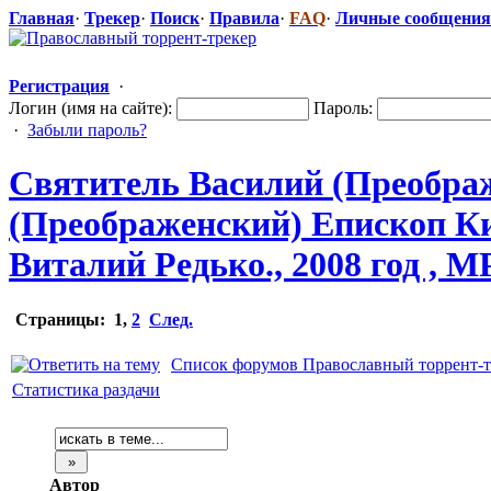
Главная
·
Трекер
·
Поиск
·
Правила
·
FAQ
·
Личные сообщения
Регистрация
·
Логин (имя на сайте):
Пароль:
·
Забыли пароль?
Святитель Василий (Преобра
(Преображенск
​ий) Епископ 
Виталий Редько., 2008 год , M
Страницы:
1
,
2
След.
Список форумов Православный торрент-т
Статистика раздачи
Автор