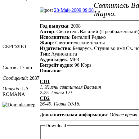
Святитель Ва
28-Май-2009 09:08
Марка.
Год выпуска
: 2008
Автор
: Святитель Василий (Преображенски
Исполнитель
: Виталий Редько
Жанр
: Святоотеческие тексты
СЕРГУЛЕТ
Издательство
: Беларусь. Студия во имя Св.
Тип
: Аудиокнига
Аудио кодек
: MP3
Битрейт аудио
: 96 Kbps
Стаж:
17 лет
Описание
:
Сообщений:
2637
CD1
1. Жизнь святителя Василия
Откуда:
LA
2-25. Главы 1-9.
ROMANA
CD2
26-49. Главы 10-16.
Дополнительная информация
:
Общее время 
Download