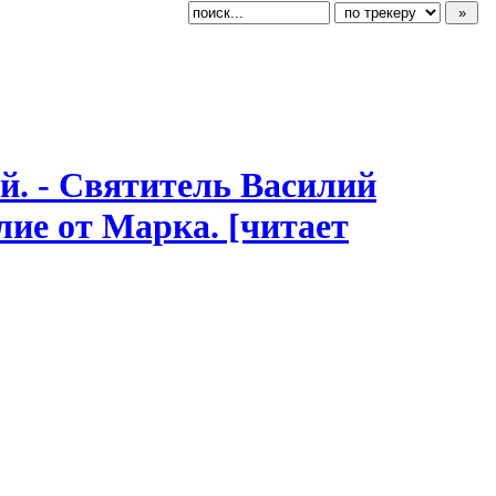
й.
​ - Святитель Василий
елие от Марка. [читает