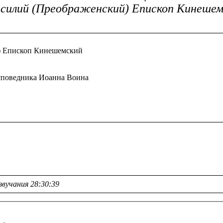
силий (Преображенский) Епископ Кинешемс
й) Епископ Кинешемский
 исповедника Иоанна Воина
звучания 28:30:39