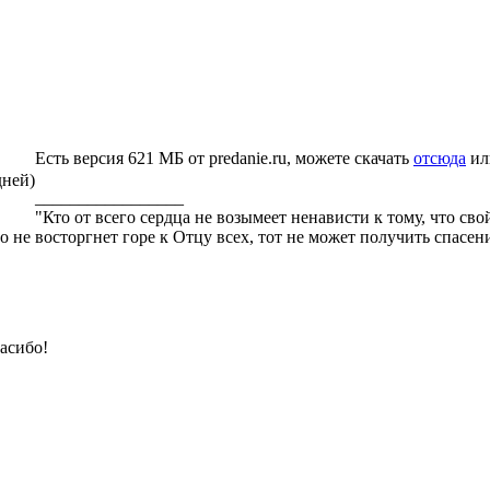
Есть версия 621 МБ от predanie.ru, можете скачать
отсюда
ил
дней)
_________________
"Кто от всего сердца не возымеет ненависти к тому, что св
го не восторгнет горе к Отцу всех, тот не может получить спасе
асибо!