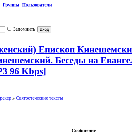
·
Группы
·
Пользователи
Запомнить
женск
​ий) Епископ Кинешемски
Кинешемский.
​ Беседы на Еванг
P3 96 Kbps]
рекер
»
Святоотеческие тексты
Сообщение