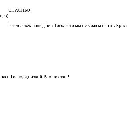
СПАСИБО!
яцев)
_________________
вот человек нашедший Того, кого мы не можем найти. Кри
паси Господи,низкий Вам поклон !