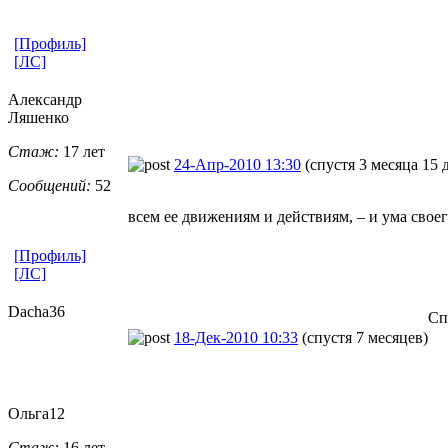
[Профиль]
[ЛС]
Александр
Ляшенко
Стаж:
17 лет
24-Апр-2010 13:30
(спустя 3 месяца 15 
Сообщений:
52
всем ее движениям и действиям, – и ума свое
[Профиль]
[ЛС]
Dacha36
Сп
18-Дек-2010 10:33
(спустя 7 месяцев)
Ольга12
Стаж:
16 лет