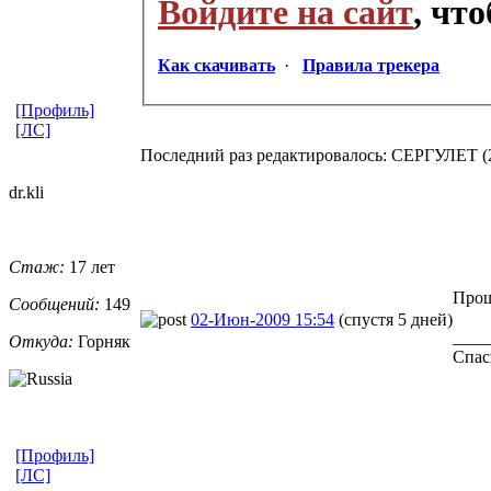
Войдите на сайт
, чт
Как скачивать
·
Правила трекера
[Профиль]
[ЛС]
Последний раз редактировалось: СЕРГУЛЕТ (20
dr.kli
Стаж:
17 лет
Прош
Сообщений:
149
02-Июн-2009 15:54
(спустя 5 дней)
____
Откуда:
Горняк
Спас
[Профиль]
[ЛС]