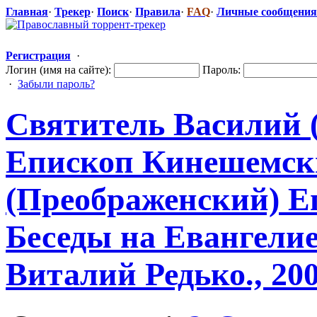
Главная
·
Трекер
·
Поиск
·
Правила
·
FAQ
·
Личные сообщения
Регистрация
·
Логин (имя на сайте):
Пароль:
·
Забыли пароль?
Святитель Василий 
Епископ Кинешемск
(Преображенск
​ий) 
Беседы на Евангелие
Виталий Редько., 200