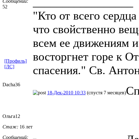
_________________
Сообщений:
52
"Кто от всего сердца
что свойственно вещ
всем ее движениям и 
восторгнет горе к От
[Профиль]
спасения." Св. Анто
[ЛС]
Dacha36
Сп
18-Дек-2010 10:33
(спустя 7 месяцев)
Ольга12
Стаж:
16 лет
Сообщений: