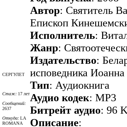
Автор
: Святитель В
Епископ Кинешемск
Исполнитель
: Вита
Жанр
: Святоотеческ
Издательство
: Бела
исповедника Иоанна
СЕРГУЛЕТ
Тип
: Аудиокнига
Стаж:
17 лет
Аудио кодек
: MP3
Сообщений:
Битрейт аудио
: 96 
2637
Откуда:
LA
Описание
:
ROMANA