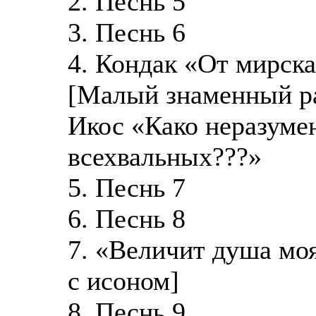
2. Песнь 5
3. Песнь 6
4. Кондак «От мирска
[Малый знаменный ра
Икос «Како неразуме
всехвальных???»
5. Песнь 7
6. Песнь 8
7. «Величит душа моя
с исоном]
8. Песнь 9