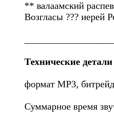
** валаамский распев
Возгласы ??? иерей 
__________________
Технические детали
формат МР3, битрейд 
Суммарное время зву