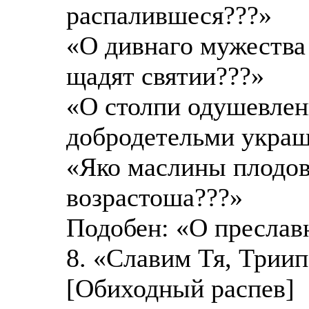
распалившеся???»
«О дивнаго мужества
щадят святии???»
«О столпи одушевлен
добродетельми укра
«Яко маслины плодо
возрастоша???»
Подобен: «О преслав
8. «Славим Тя, Триип
[Обиходный распев]