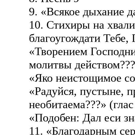
9. «Всякое дыхание д
10. Стихиры на хвали
благоугождати Тебе, 
«Творением Господни
молитвы действом??
«Яко неистощимое с
«Радуйся, пустыне, п
необитаема???» (глас
«Подобен: Дал еси з
11. «Благодарным сер