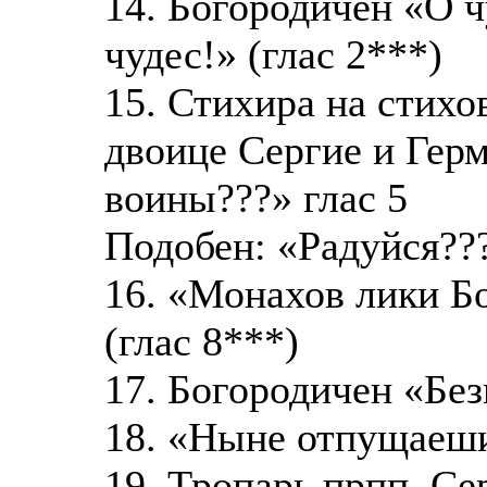
14. Богородичен «О ч
чудес!» (глас 2***)
15. Стихира на стихо
двоице Сергие и Гер
воины???» глас 5
Подобен: «Радуйся??
16. «Монахов лики Б
(глас 8***)
17. Богородичен «Без
18. «Ныне отпущаеши
19. Тропарь прпп. С