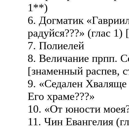
1**)
6. Догматик «Гавриил
радуйся???» (глас 1)
7. Полиелей
8. Величание прпп. 
[знаменный распев, 
9. «Седален Хваляще
Его храме???»
10. «От юности моея?
11. Чин Евангелия (гл