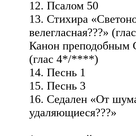
12. Псалом 50
13. Стихира «Светоно
велегласная???» (глас
Канон преподобным 
(глас 4*/****)
14. Песнь 1
15. Песнь 3
16. Седален «От шум
удаляющиеся???»