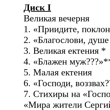
Диск I
Великая вечерня
1. «Приидите, покло
2. «Благослови, душе
3. Великая ектения *
4. «Блажен муж???»*
5. Малая ектения
6. «Господи, воззвах?
7. Стихиры на «Госпо
«Мира жители Сергий