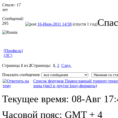
Стаж:
17
лет
Сообщений:
Спас
295
16-Июн-2011 14:58
(спустя 1 год)
[Профиль]
[ЛС]
Страница
1
из
2
Страницы:
1
,
2
След.
Показать сообщения:
Список форумов Православный торрент-трек
хоры (mp3 и другие lossy-форматы)
Текущее время:
08-Авг 17:
Часовой пояс:
GMT + 4