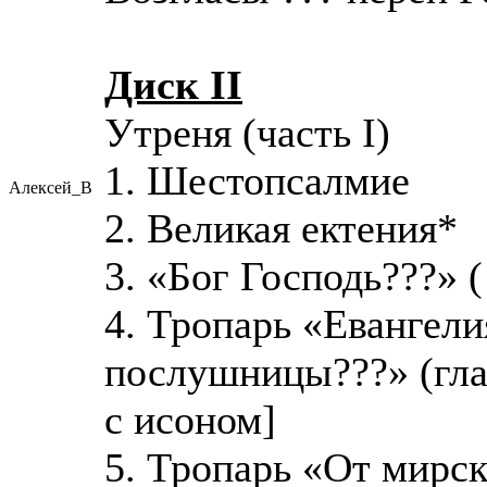
Диск II
Утреня (часть I)
1. Шестопсалмие
Алексей_В
2. Великая ектения*
3. «Бог Господь???» (
4. Тропарь «Евангел
послушницы???» (гла
с исоном]
5. Тропарь «От мирс