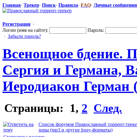
Главная
·
Трекер
·
Поиск
·
Правила
·
FAQ
·
Личные сообщения
Регистрация
·
Логин (имя на сайте):
Пароль:
·
Забыли пароль?
Всенощное бдение. 
Сергия и Германа, В
Иеродиакон Герман 
Страницы:
1
,
2
След.
Список форумов Православный торрент-трек
хоры (mp3 и другие lossy-форматы)
Статистика раздачи