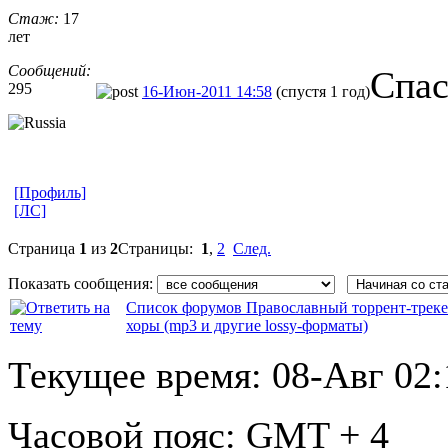
Стаж:
17
лет
Сообщений:
Спас
295
16-Июн-2011 14:58
(спустя 1 год)
[Профиль]
[ЛС]
Страница
1
из
2
Страницы:
1
,
2
След.
Показать сообщения:
Список форумов Православный торрент-трек
хоры (mp3 и другие lossy-форматы)
Текущее время:
08-Авг 02:
Часовой пояс:
GMT + 4