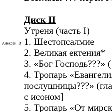
Диск II
Утреня (часть I)
1. Шестопсалмие
Алексей_В
2. Великая ектения*
3. «Бог Господь???» (
4. Тропарь «Евангел
послушницы???» (гла
с исоном]
5. Тропарь «От мирс