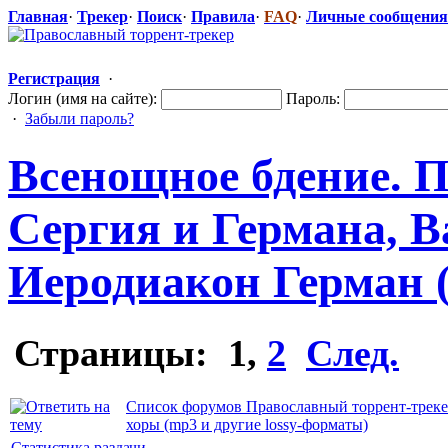
Главная
·
Трекер
·
Поиск
·
Правила
·
FAQ
·
Личные сообщения
Регистрация
·
Логин (имя на сайте):
Пароль:
·
Забыли пароль?
Всенощное бдение. 
Сергия и Германа, В
Иеродиакон Герман 
Страницы:
1
,
2
След.
Список форумов Православный торрент-трек
хоры (mp3 и другие lossy-форматы)
Статистика раздачи