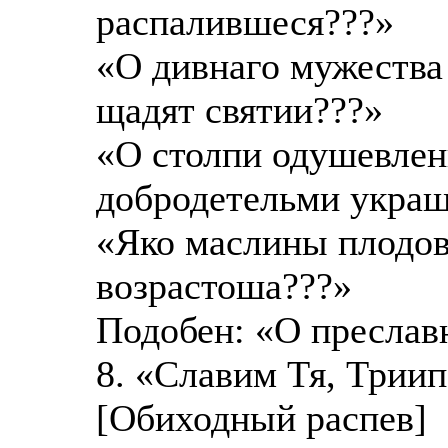
распалившеся???»
«О дивнаго мужества
щадят святии???»
«О столпи одушевлен
добродетельми укра
«Яко маслины плодо
возрастоша???»
Подобен: «О преслав
8. «Славим Тя, Триип
[Обиходный распев]