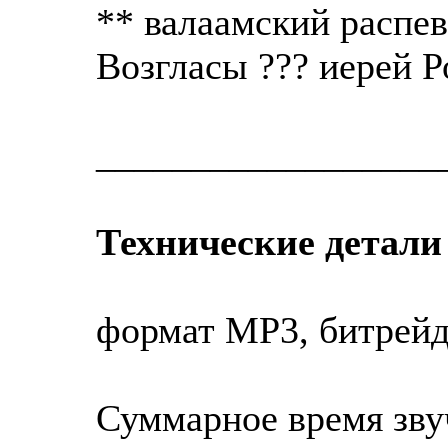
** валаамский распев
Возгласы ??? иерей 
__________________
Технические детали
формат МР3, битрейд 
Суммарное время зву