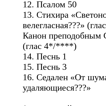
12. Псалом 50
13. Стихира «Светоно
велегласная???» (глас
Канон преподобным 
(глас 4*/****)
14. Песнь 1
15. Песнь 3
16. Седален «От шум
удаляющиеся???»