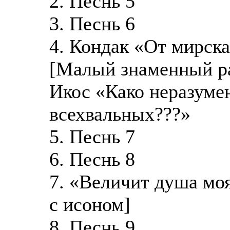
2. Песнь 5
3. Песнь 6
4. Кондак «От мирска
[Малый знаменный ра
Икос «Како неразуме
всехвальных???»
5. Песнь 7
6. Песнь 8
7. «Величит душа моя
с исоном]
8. Песнь 9