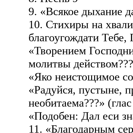
9. «Всякое дыхание д
10. Стихиры на хвали
благоугождати Тебе, 
«Творением Господни
молитвы действом??
«Яко неистощимое с
«Радуйся, пустыне, п
необитаема???» (глас
«Подобен: Дал еси з
11. «Благодарным сер