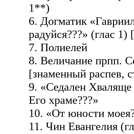
1**)
6. Догматик «Гавриил
радуйся???» (глас 1)
7. Полиелей
8. Величание прпп. 
[знаменный распев, 
9. «Седален Хваляще
Его храме???»
10. «От юности моея?
11. Чин Евангелия (гл