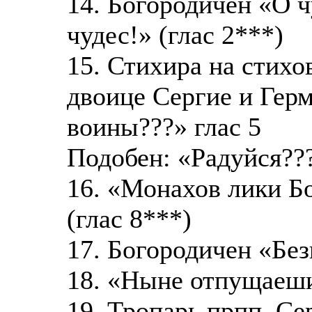
14. Богородичен «О ч
чудес!» (глас 2***)
15. Стихира на стихо
двоице Сергие и Гер
воины???» глас 5
Подобен: «Радуйся??
16. «Монахов лики Б
(глас 8***)
17. Богородичен «Без
18. «Ныне отпущаеши
19. Тропарь прпп. С