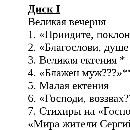
Диск I
Великая вечерня
1. «Приидите, покло
2. «Благослови, душе
3. Великая ектения *
4. «Блажен муж???»*
5. Малая ектения
6. «Господи, воззвах?
7. Стихиры на «Госпо
«Мира жители Сергий