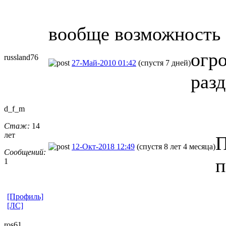
вообще возможность 
огр
russland76
27-Май-2010 01:42
(спустя 7 дней)
раз
d_f_m
Стаж:
14
лет
П
12-Окт-2018 12:49
(спустя 8 лет 4 месяца)
Сообщений:
п
1
[Профиль]
[ЛС]
ros61