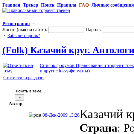
Главная
·
Трекер
·
Поиск
·
Правила
·
FAQ
·
Личные сообщения
Регистрация
·
Логин (имя на сайте):
Пароль:
·
Забыли пароль?
(Folk) Казачий круг. Антология
Список форумов Православный торрент-трек
и другие lossy-форматы)
Статистика раздачи
Автор
Казачий к
08-Дек-2009 13:26
Страна
: Р