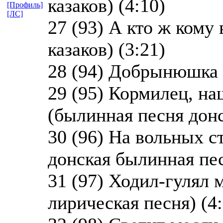
казаков) (4:10)
[Профиль]
[ЛС]
27 (93) А кто ж кому
казаков) (3:21)
28 (94) Добрынюшка (
29 (95) Кормилец, н
(былинная песня донс
30 (96) На вольных с
донская былинная пес
31 (97) Ходил-гулял 
лирическая песня) (4: