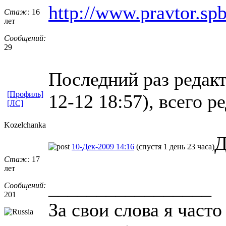
http://www.pravtor.sp
Стаж:
16
лет
Сообщений:
29
Последний раз редакт
[Профиль]
12-12 18:57), всего р
[ЛС]
Kozelchanka
Д
10-Дек-2009 14:16
(спустя 1 день 23 часа)
Стаж:
17
лет
_________________
Сообщений:
201
За свои слова я част