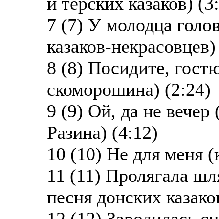
и терских казаков) (3
7 (7) У молодца голо
казаков-некрасовцев) 
8 (8) Посидите, гост
скоморошина) (2:24)
9 (9) Ой, да не вечер
Разина) (4:12)
10 (10) Не для меня (
11 (11) Пролягала шл
песня донских казаков
12 (12) Зародилась с