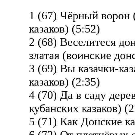
1 (67) Чёрный ворон
казаков) (5:52)
2 (68) Веселитеся до
златая (воинские донс
3 (69) Вы казачки-ка
казаков) (2:35)
4 (70) Да в саду дере
кубанских казаков) (2
5 (71) Как Донские ка
6 (72) От плетнёвых 