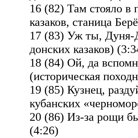
16 (82) Там стояло в
казаков, станица Берё
17 (83) Уж ты, Дуня-
донских казаков) (3:3
18 (84) Ой, да вспом
(историческая походн
19 (85) Кузнец, разду
кубанских «черноморс
20 (86) Из-за рощи б
(4:26)