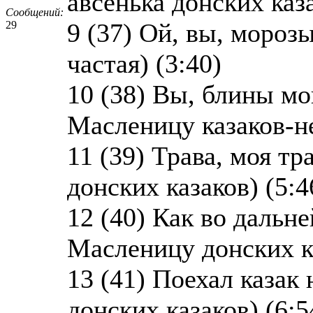
авсенька донских каза
Сообщений:
9 (37) Ой, вы, мороз
29
частая) (3:40)
10 (38) Вы, блины мо
Масленицу казаков-не
11 (39) Трава, моя тр
донских казаков) (5:4
12 (40) Как во дальне
Масленицу донских ка
13 (41) Поехал казак
донских казаков) (6:5