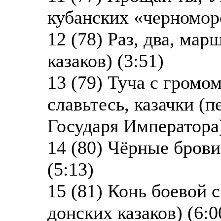
кубанских «черноморс
12 (78) Раз, два, мар
казаков) (3:51)
13 (79) Туча с громо
славьтесь, казачки (п
Государя Императора)
14 (80) Чёрные брови
(5:13)
15 (81) Конь боевой
донских казаков) (6:0